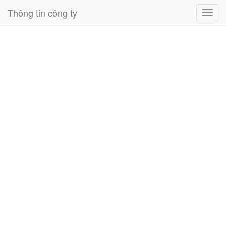
Thông tin công ty
Toggl
navig