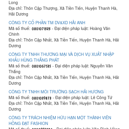
Long
Địa chỉ: Thôn Cập Thượng, Xã Tiền Tiến, Huyện Thanh Hà,
Hải Dương
CÔNG TY CỔ PHẦN TM DV&XD HẢI ANH
Mã số thuế:
- Đại diện pháp luật: Hoàng Văn
Chinh
Địa chỉ: Thôn Cập Nhất, Xã Tiền Tiến, Huyện Thanh Hà, Hải
Dương
CÔNG TY TNHH THƯƠNG MẠI VÀ DỊCH VỤ XUẤT NHẬP
KHẨU HÙNG THẮNG PHÁT
Mã số thuế:
- Đại diện pháp luật: Nguyễn Văn
Thắng
Địa chỉ: Thôn Cập Nhất, Xã Tiền Tiến, Huyện Thanh Hà, Hải
Dương
CÔNG TY TNHH MÔI TRƯỜNG SẠCH HẢI HƯƠNG
Mã số thuế:
- Đại diện pháp luật: Lê Công Tứ
Địa chỉ: Thôn Cập Nhất, Xã Tiền Tiến, Huyện Thanh Hà, Hải
Dương
CÔNG TY TRÁCH NHIỆM HỮU HẠN MỘT THÀNH VIÊN
HỒNG ĐẠT FASHION
Mã số thuế:
- Đại diện pháp luật: Văn Đình Hồng