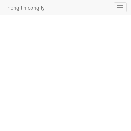
Thông tin công ty
Toggl
navig