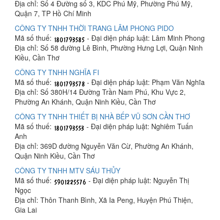
Địa chỉ: Số 4 Đường số 3, KDC Phú Mỹ, Phường Phú Mỹ,
Quận 7, TP Hồ Chí Minh
CÔNG TY TNHH THỜI TRANG LÂM PHONG PIDO
Mã số thuế:
- Đại diện pháp luật: Lâm Minh Phong
Địa chỉ: Số 58 đường Lê Bình, Phường Hưng Lợi, Quận Ninh
Kiều, Cần Thơ
CÔNG TY TNHH NGHĨA FI
Mã số thuế:
- Đại diện pháp luật: Phạm Văn Nghĩa
Địa chỉ: Số 380H/14 Đường Trần Nam Phú, Khu Vực 2,
Phường An Khánh, Quận Ninh Kiều, Cần Thơ
CÔNG TY TNHH THIẾT BỊ NHÀ BẾP VŨ SƠN CẦN THƠ
Mã số thuế:
- Đại diện pháp luật: Nghiêm Tuấn
Anh
Địa chỉ: 369D đường Nguyễn Văn Cừ, Phường An Khánh,
Quận Ninh Kiều, Cần Thơ
CÔNG TY TNHH MTV SÁU THỦY
Mã số thuế:
- Đại diện pháp luật: Nguyễn Thị
Ngọc
Địa chỉ: Thôn Thanh Bình, Xã Ia Peng, Huyện Phú Thiện,
Gia Lai