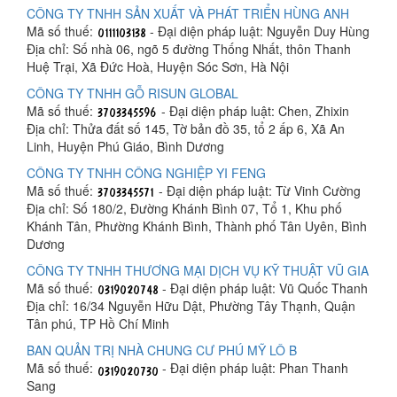
CÔNG TY TNHH SẢN XUẤT VÀ PHÁT TRIỂN HÙNG ANH
Mã số thuế:
- Đại diện pháp luật: Nguyễn Duy Hùng
Địa chỉ: Số nhà 06, ngõ 5 đường Thống Nhất, thôn Thanh
Huệ Trại, Xã Đức Hoà, Huyện Sóc Sơn, Hà Nội
CÔNG TY TNHH GỖ RISUN GLOBAL
Mã số thuế:
- Đại diện pháp luật: Chen, Zhixin
Địa chỉ: Thửa đất số 145, Tờ bản đồ 35, tổ 2 ấp 6, Xã An
Linh, Huyện Phú Giáo, Bình Dương
CÔNG TY TNHH CÔNG NGHIỆP YI FENG
Mã số thuế:
- Đại diện pháp luật: Từ Vinh Cường
Địa chỉ: Số 180/2, Đường Khánh Bình 07, Tổ 1, Khu phố
Khánh Tân, Phường Khánh Bình, Thành phố Tân Uyên, Bình
Dương
CÔNG TY TNHH THƯƠNG MẠI DỊCH VỤ KỸ THUẬT VŨ GIA
Mã số thuế:
- Đại diện pháp luật: Vũ Quốc Thanh
Địa chỉ: 16/34 Nguyễn Hữu Dật, Phường Tây Thạnh, Quận
Tân phú, TP Hồ Chí Minh
BAN QUẢN TRỊ NHÀ CHUNG CƯ PHÚ MỸ LÔ B
Mã số thuế:
- Đại diện pháp luật: Phan Thanh
Sang