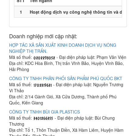
STT
Tên ngành
1
Hoạt động dịch vụ công nghệ thông tin và dịch vụ 
Doanh nghiệp mới cập nhật:
HỢP TÁC XÃ SẢN XUẤT KINH DOANH DỊCH VỤ NÔNG
NGHIỆP THỊ TRẤN.
Mã số thuế:
- Đại diện pháp luật: Phạm Văn Viện
Địa chỉ: KDC Hòa Bình, Thị trấn Vĩnh Bảo, Huyện Vĩnh Bảo,
Hải Phòng
CÔNG TY TNHH PHÂN PHỐI SẢN PHẨM PHÚ QUỐC BKT
Mã số thuế:
- Đại diện pháp luật: Nguyễn Trương
Vi Thảo
Địa chỉ: 2/14 Gành Gió, Xã Cửa Dương, Thành phố Phú
Quốc, Kiên Giang
CÔNG TY TNHH BÙI GIA PLASTICS
Mã số thuế:
- Đại diện pháp luật: Bùi Chung
Thương
Địa chỉ: Tổ 1, Thôn Thuận Điền, Xã Hàm Liêm, Huyện Hàm