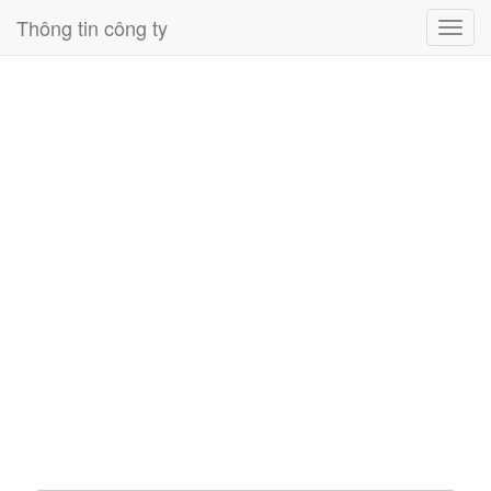
Thông tin công ty
Toggl
navig