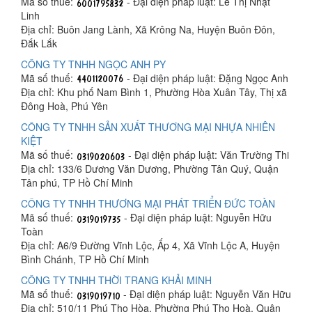
Mã số thuế:
- Đại diện pháp luật: Lê Thị Nhật
Linh
Địa chỉ: Buôn Jang Lành, Xã Krông Na, Huyện Buôn Đôn,
Đắk Lắk
CÔNG TY TNHH NGỌC ANH PY
Mã số thuế:
- Đại diện pháp luật: Đặng Ngọc Anh
Địa chỉ: Khu phố Nam Bình 1, Phường Hòa Xuân Tây, Thị xã
Đông Hoà, Phú Yên
CÔNG TY TNHH SẢN XUẤT THƯƠNG MẠI NHỰA NHIÊN
KIỆT
Mã số thuế:
- Đại diện pháp luật: Văn Trường Thi
Địa chỉ: 133/6 Dương Văn Dương, Phường Tân Quý, Quận
Tân phú, TP Hồ Chí Minh
CÔNG TY TNHH THƯƠNG MẠI PHÁT TRIỂN ĐỨC TOÀN
Mã số thuế:
- Đại diện pháp luật: Nguyễn Hữu
Toàn
Địa chỉ: A6/9 Đường Vĩnh Lộc, Ấp 4, Xã Vĩnh Lộc A, Huyện
Bình Chánh, TP Hồ Chí Minh
CÔNG TY TNHH THỜI TRANG KHẢI MINH
Mã số thuế:
- Đại diện pháp luật: Nguyễn Văn Hữu
Địa chỉ: 510/11 Phú Thọ Hòa, Phường Phú Thọ Hoà, Quận