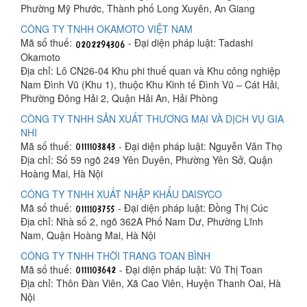
Phường Mỹ Phước, Thành phố Long Xuyên, An Giang
CÔNG TY TNHH OKAMOTO VIỆT NAM
Mã số thuế:
- Đại diện pháp luật: Tadashi
Okamoto
Địa chỉ: Lô CN26-04 Khu phi thuế quan và Khu công nghiệp
Nam Đình Vũ (Khu 1), thuộc Khu Kinh tế Đình Vũ – Cát Hải,
Phường Đông Hải 2, Quận Hải An, Hải Phòng
CÔNG TY TNHH SẢN XUẤT THƯƠNG MẠI VÀ DỊCH VỤ GIA
NHI
Mã số thuế:
- Đại diện pháp luật: Nguyễn Văn Thọ
Địa chỉ: Số 59 ngõ 249 Yên Duyên, Phường Yên Sở, Quận
Hoàng Mai, Hà Nội
CÔNG TY TNHH XUẤT NHẬP KHẨU DAISYCO
Mã số thuế:
- Đại diện pháp luật: Đồng Thị Cúc
Địa chỉ: Nhà số 2, ngõ 362A Phố Nam Dư, Phường Lĩnh
Nam, Quận Hoàng Mai, Hà Nội
CÔNG TY TNHH THỜI TRANG TOAN BÌNH
Mã số thuế:
- Đại diện pháp luật: Vũ Thị Toan
Địa chỉ: Thôn Đàn Viên, Xã Cao Viên, Huyện Thanh Oai, Hà
Nội