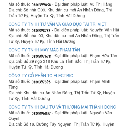
Mã số thuế:
- Đại diện pháp luật: Vũ Thị Hằng
Địa chỉ: Số nhà G09, Khu dân cư mới An Nhân Đông, Thị
Trấn Tứ Kỳ, Huyện Tứ Kỳ, Tỉnh Hải Dương
CÔNG TY TNHH TƯ VẤN VÀ GIÁO DỤC TÀI TRÍ VIỆT
Mã số thuế:
- Đại diện pháp luật: Nguyễn Văn Hải
Địa chỉ: Số nhà I03, Khu dân cư mới An Nhân Đông, Thị Trấn
Tứ Kỳ, Huyện Tứ Kỳ, Tỉnh Hải Dương
CÔNG TY TNHH MAY MẶC PHẠM TÂN
Mã số thuế:
- Đại diện pháp luật: Phạm Hữu Tân
Địa chỉ: Số 29 ngõ 318 Khu La Tỉnh Bắc, Thị Trấn Tứ Kỳ,
Huyện Tứ Kỳ, Tỉnh Hải Dương
CÔNG TY CỔ PHẦN TC ELECTRIC
Mã số thuế:
- Đại diện pháp luật: Phạm Minh
Tùng
Địa chỉ: Khu dân cư An Nhân Đông, Thị Trấn Tứ Kỳ, Huyện
Tứ Kỳ, Tỉnh Hải Dương
CÔNG TY TNHH ĐẦU TƯ VÀ THƯƠNG MẠI THÀNH ĐÔNG
Mã số thuế:
- Đại diện pháp luật: Nguyễn Văn
Quynh
Địa chỉ: Số 16, Đường Tây Nguyên, Thị Trấn Tứ Kỳ, Huyện