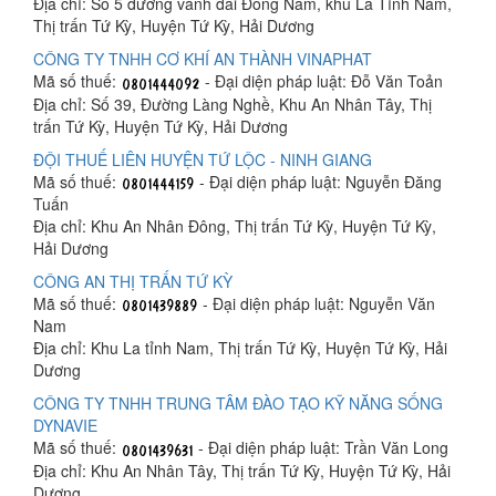
Địa chỉ: Số 5 đường vành đai Đông Nam, khu La Tỉnh Nam,
Thị trấn Tứ Kỳ, Huyện Tứ Kỳ, Hải Dương
CÔNG TY TNHH CƠ KHÍ AN THÀNH VINAPHAT
Mã số thuế:
- Đại diện pháp luật: Đỗ Văn Toản
Địa chỉ: Số 39, Đường Làng Nghề, Khu An Nhân Tây, Thị
trấn Tứ Kỳ, Huyện Tứ Kỳ, Hải Dương
ĐỘI THUẾ LIÊN HUYỆN TỨ LỘC - NINH GIANG
Mã số thuế:
- Đại diện pháp luật: Nguyễn Đăng
Tuấn
Địa chỉ: Khu An Nhân Đông, Thị trấn Tứ Kỳ, Huyện Tứ Kỳ,
Hải Dương
CÔNG AN THỊ TRẤN TỨ KỲ
Mã số thuế:
- Đại diện pháp luật: Nguyễn Văn
Nam
Địa chỉ: Khu La tỉnh Nam, Thị trấn Tứ Kỳ, Huyện Tứ Kỳ, Hải
Dương
CÔNG TY TNHH TRUNG TÂM ĐÀO TẠO KỸ NĂNG SỐNG
DYNAVIE
Mã số thuế:
- Đại diện pháp luật: Trần Văn Long
Địa chỉ: Khu An Nhân Tây, Thị trấn Tứ Kỳ, Huyện Tứ Kỳ, Hải
Dương