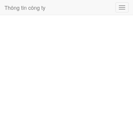
Thông tin công ty
Toggl
navig