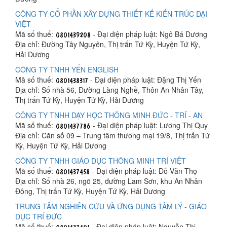
CÔNG TY CỔ PHẦN XÂY DỰNG THIẾT KẾ KIẾN TRÚC ĐẠI
VIỆT
Mã số thuế:
- Đại diện pháp luật: Ngô Bá Dương
Địa chỉ: Đường Tây Nguyên, Thị trấn Tứ Kỳ, Huyện Tứ Kỳ,
Hải Dương
CÔNG TY TNHH YẾN ENGLISH
Mã số thuế:
- Đại diện pháp luật: Đặng Thị Yến
Địa chỉ: Số nhà 56, Đường Làng Nghề, Thôn An Nhân Tây,
Thị trấn Tứ Kỳ, Huyện Tứ Kỳ, Hải Dương
CÔNG TY TNHH DẠY HỌC THÔNG MINH ĐỨC - TRÍ - AN
Mã số thuế:
- Đại diện pháp luật: Lương Thị Quy
Địa chỉ: Căn số 09 – Trung tâm thương mại 19/8, Thị trấn Tứ
Kỳ, Huyện Tứ Kỳ, Hải Dương
CÔNG TY TNHH GIÁO DỤC THÔNG MINH TRÍ VIỆT
Mã số thuế:
- Đại diện pháp luật: Đỗ Văn Thọ
Địa chỉ: Số nhà 26, ngõ 25, đường Lam Sơn, khu An Nhân
Đông, Thị trấn Tứ Kỳ, Huyện Tứ Kỳ, Hải Dương
TRUNG TÂM NGHIÊN CỨU VÀ ỨNG DỤNG TÂM LÝ - GIÁO
DỤC TRÍ ĐỨC
Mã số thuế:
- Đại diện pháp luật: Nguyễn Thị