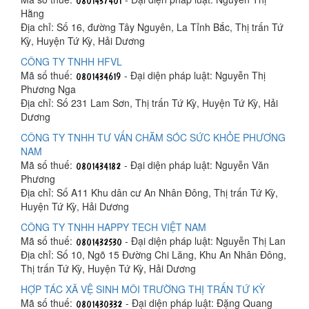
Hằng
Địa chỉ: Số 16, đường Tây Nguyên, La Tỉnh Bắc, Thị trấn Tứ
Kỳ, Huyện Tứ Kỳ, Hải Dương
CÔNG TY TNHH HFVL
Mã số thuế:
- Đại diện pháp luật: Nguyễn Thị
Phương Nga
Địa chỉ: Số 231 Lam Sơn, Thị trấn Tứ Kỳ, Huyện Tứ Kỳ, Hải
Dương
CÔNG TY TNHH TƯ VẤN CHĂM SÓC SỨC KHỎE PHƯƠNG
NAM
Mã số thuế:
- Đại diện pháp luật: Nguyễn Văn
Phương
Địa chỉ: Số A11 Khu dân cư An Nhân Đông, Thị trấn Tứ Kỳ,
Huyện Tứ Kỳ, Hải Dương
CÔNG TY TNHH HAPPY TECH VIỆT NAM
Mã số thuế:
- Đại diện pháp luật: Nguyễn Thị Lan
Địa chỉ: Số 10, Ngõ 15 Đường Chi Lăng, Khu An Nhân Đông,
Thị trấn Tứ Kỳ, Huyện Tứ Kỳ, Hải Dương
HỢP TÁC XÃ VỆ SINH MÔI TRƯỜNG THỊ TRẤN TỨ KỲ
Mã số thuế:
- Đại diện pháp luật: Đặng Quang