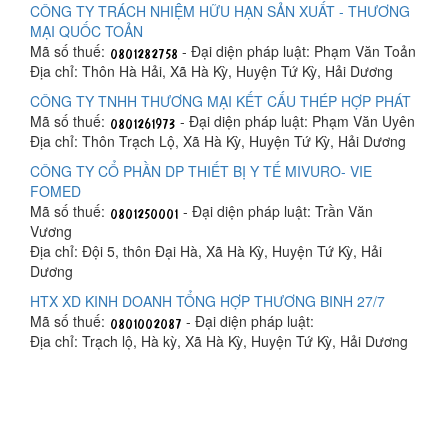
CÔNG TY TRÁCH NHIỆM HỮU HẠN SẢN XUẤT - THƯƠNG
MẠI QUỐC TOẢN
Mã số thuế:
- Đại diện pháp luật: Phạm Văn Toản
Địa chỉ: Thôn Hà Hải, Xã Hà Kỳ, Huyện Tứ Kỳ, Hải Dương
CÔNG TY TNHH THƯƠNG MẠI KẾT CẤU THÉP HỢP PHÁT
Mã số thuế:
- Đại diện pháp luật: Phạm Văn Uyên
Địa chỉ: Thôn Trạch Lộ, Xã Hà Kỳ, Huyện Tứ Kỳ, Hải Dương
CÔNG TY CỔ PHẦN DP THIẾT BỊ Y TẾ MIVURO- VIE
FOMED
Mã số thuế:
- Đại diện pháp luật: Trần Văn
Vương
Địa chỉ: Đội 5, thôn Đại Hà, Xã Hà Kỳ, Huyện Tứ Kỳ, Hải
Dương
HTX XD KINH DOANH TỔNG HỢP THƯƠNG BINH 27/7
Mã số thuế:
- Đại diện pháp luật:
Địa chỉ: Trạch lộ, Hà kỳ, Xã Hà Kỳ, Huyện Tứ Kỳ, Hải Dương