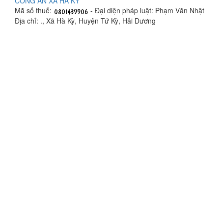
CÔNG AN XÃ HÀ KỲ
Mã số thuế:
- Đại diện pháp luật: Phạm Văn Nhật
Địa chỉ: ., Xã Hà Kỳ, Huyện Tứ Kỳ, Hải Dương