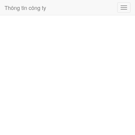
Thông tin công ty
Toggl
navig