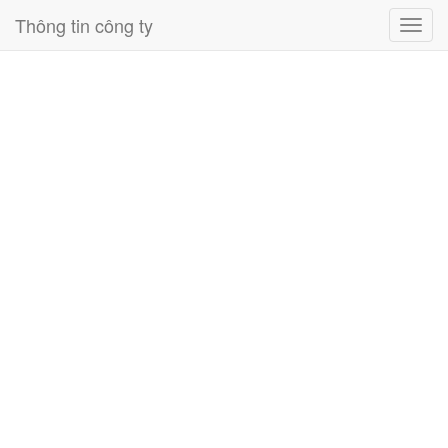
Thông tin công ty
Toggl
navig