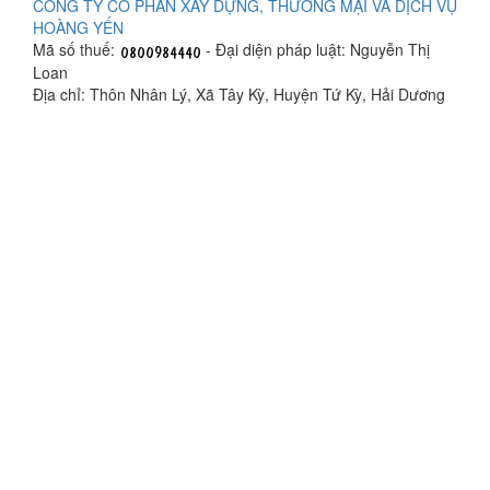
CÔNG TY CỔ PHẦN XÂY DỰNG, THƯƠNG MẠI VÀ DỊCH VỤ
HOÀNG YẾN
Mã số thuế:
- Đại diện pháp luật: Nguyễn Thị
Loan
Địa chỉ: Thôn Nhân Lý, Xã Tây Kỳ, Huyện Tứ Kỳ, Hải Dương