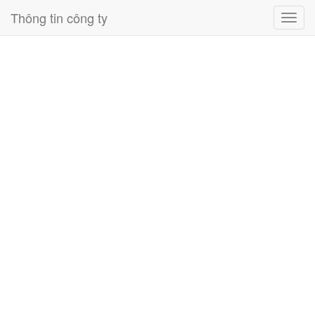
Thông tin công ty
Toggl
navig