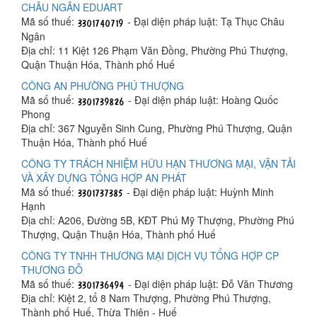
CHÂU NGÂN EDUART
Mã số thuế:
- Đại diện pháp luật: Tạ Thục Châu
Ngân
Địa chỉ: 11 Kiệt 126 Phạm Văn Đồng, Phường Phú Thượng,
Quận Thuận Hóa, Thành phố Huế
CÔNG AN PHƯỜNG PHÚ THƯỢNG
Mã số thuế:
- Đại diện pháp luật: Hoàng Quốc
Phong
Địa chỉ: 367 Nguyễn Sinh Cung, Phường Phú Thượng, Quận
Thuận Hóa, Thành phố Huế
CÔNG TY TRÁCH NHIỆM HỮU HẠN THƯƠNG MẠI, VẬN TẢI
VÀ XÂY DỰNG TỔNG HỢP AN PHÁT
Mã số thuế:
- Đại diện pháp luật: Huỳnh Minh
Hạnh
Địa chỉ: A206, Đường 5B, KĐT Phú Mỹ Thượng, Phường Phú
Thượng, Quận Thuận Hóa, Thành phố Huế
CÔNG TY TNHH THƯƠNG MẠI DỊCH VỤ TỔNG HỢP CP
THƯƠNG ĐỖ
Mã số thuế:
- Đại diện pháp luật: Đỗ Văn Thương
Địa chỉ: Kiệt 2, tổ 8 Nam Thượng, Phường Phú Thượng,
Thành phố Huế, Thừa Thiên - Huế