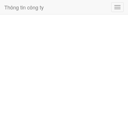
Thông tin công ty
Toggl
navig