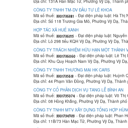
Địa chỉ: 131A Hàn Mặc Tử, Phường Vỹ Dạ, Thành p
CÔNG TY TNHH TM-DV ĐẦU TƯ LÊ KHOA
Mã số thuế:
- Đại diện pháp luật: Hà Thị
Địa chỉ: Số 118 Trương Gia Mô, Phường Vỹ Dạ, Th
HỢP TÁC XÃ HUẾ XANH
Mã số thuế:
- Đại diện pháp luật: Nguyễ
Địa chỉ: Lô 298 tiểu KQH Vỹ Dạ, Phường Vỹ Dạ, Th
CÔNG TY TRÁCH NHIỆM HỮU HẠN MỘT THÀNH V
Mã số thuế:
- Đại diện pháp luật: Lê Th
Địa chỉ: Khu Quy Hoạch Nam Vỹ Dạ, Phường Vỹ Dạ,
CÔNG TY TNHH THƯƠNG MẠI HK CARS
Mã số thuế:
- Đại diện pháp luật: Huỳnh
Địa chỉ: 44 Phạm Văn Đồng, Phường Vỹ Dạ, Thành 
CÔNG TY CỔ PHẦN DỊCH VỤ TANG LỄ BÌNH AN
Mã số thuế:
- Đại diện pháp luật: Võ Th
Địa chỉ: 08 Hồng Khẳng, Phường Vỹ Dạ, Thành phố
CÔNG TY TNHH MTV XÂY DỰNG TỔNG HỢP HÙ
Mã số thuế:
- Đại diện pháp luật: Phan 
Địa chỉ: 11B/73 Hàn Mạc Tử, Phường Vỹ Dạ, Thành