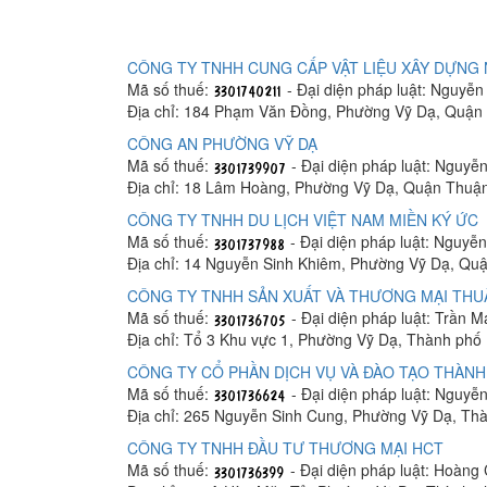
CÔNG TY TNHH CUNG CẤP VẬT LIỆU XÂY DỰNG
Mã số thuế:
- Đại diện pháp luật: Nguyễn
Địa chỉ: 184 Phạm Văn Đồng, Phường Vỹ Dạ, Quận
CÔNG AN PHƯỜNG VỸ DẠ
Mã số thuế:
- Đại diện pháp luật: Nguyễ
Địa chỉ: 18 Lâm Hoàng, Phường Vỹ Dạ, Quận Thuậ
CÔNG TY TNHH DU LỊCH VIỆT NAM MIỀN KÝ ỨC
Mã số thuế:
- Đại diện pháp luật: Nguyễ
Địa chỉ: 14 Nguyễn Sinh Khiêm, Phường Vỹ Dạ, Q
CÔNG TY TNHH SẢN XUẤT VÀ THƯƠNG MẠI THU
Mã số thuế:
- Đại diện pháp luật: Trần 
Địa chỉ: Tổ 3 Khu vực 1, Phường Vỹ Dạ, Thành phố
CÔNG TY CỔ PHẦN DỊCH VỤ VÀ ĐÀO TẠO THÀNH
Mã số thuế:
- Đại diện pháp luật: Nguyễ
Địa chỉ: 265 Nguyễn Sinh Cung, Phường Vỹ Dạ, Th
CÔNG TY TNHH ĐẦU TƯ THƯƠNG MẠI HCT
Mã số thuế:
- Đại diện pháp luật: Hoàn