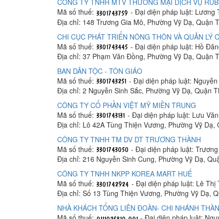
CÔNG TY TNHH MTV THƯƠNG MẠI DỊCH VỤ RUB
Mã số thuế:
- Đại diện pháp luật: Lương 
Địa chỉ: 148 Trương Gia Mô, Phường Vỹ Dạ, Quận
CHI CỤC PHÁT TRIỂN NÔNG THÔN VÀ QUẢN LÝ
Mã số thuế:
- Đại diện pháp luật: Hồ Đă
Địa chỉ: 37 Phạm Văn Đồng, Phường Vỹ Dạ, Quận 
BAN DÂN TỘC - TÔN GIÁO
Mã số thuế:
- Đại diện pháp luật: Nguyễ
Địa chỉ: 2 Nguyễn Sinh Sắc, Phường Vỹ Dạ, Quận 
CÔNG TY CỔ PHẦN VIỆT MỸ MIỀN TRUNG
Mã số thuế:
- Đại diện pháp luật: Lưu Vă
Địa chỉ: Lô 42A Tùng Thiện Vương, Phường Vỹ Dạ
CÔNG TY TNHH TM DV DT TRƯƠNG THÀNH
Mã số thuế:
- Đại diện pháp luật: Trươn
Địa chỉ: 216 Nguyễn Sinh Cung, Phường Vỹ Dạ, Q
CÔNG TY TNHH NKPP KOREA MART HUẾ
Mã số thuế:
- Đại diện pháp luật: Lê Th
Địa chỉ: Số 13 Tùng Thiện Vương, Phường Vỹ Dạ,
NHÀ KHÁCH TỔNG LIÊN ĐOÀN- CHI NHÁNH THÀ
Mã số thuế:
- Đại diện pháp luật: Ng