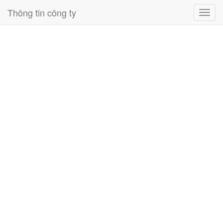
Thông tin công ty
Toggl
navig