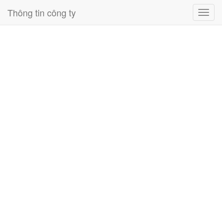
Thông tin công ty
Toggl
navig