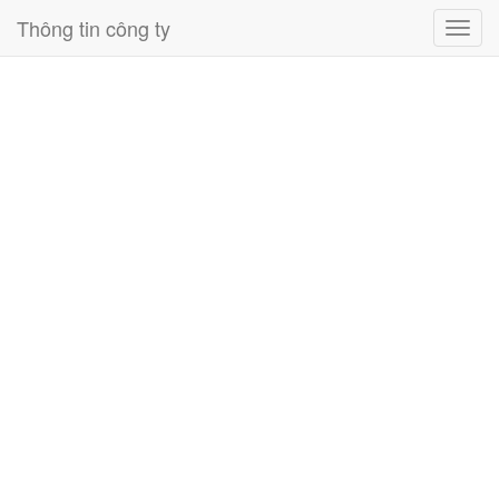
Thông tin công ty
Toggl
navig