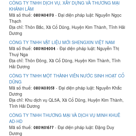
CÔNG TY TNHH DỊCH VỤ, XÂY DỰNG VÀ THƯƠNG MẠI
KHÁNH LÂM
Mã số thuế:
- Đại diện pháp luật: Nguyễn Ngọc
Thạch
Địa chỉ: Thôn Bắc, Xã Cổ Dũng, Huyện Kim Thành, Tỉnh Hải
Dương
CÔNG TY TNHH VẬT LIỆU MỚI SHENGXIN VIỆT NAM
Mã số thuế:
- Đại diện pháp luật: Nguyễn Thị
Thuý Nga
Địa chỉ: Thôn Đông, Xã Cổ Dũng, Huyện Kim Thành, Tỉnh
Hải Dương
CÔNG TY TNHH MỘT THÀNH VIÊN NƯỚC SINH HOẠT CỔ
DŨNG
Mã số thuế:
- Đại diện pháp luật: Nguyễn Khắc
Dương
Địa chỉ: Khu dịch vụ QL5A, Xã Cổ Dũng, Huyện Kim Thành,
Tỉnh Hải Dương
CÔNG TY TNHH THƯƠNG MẠI VÀ DỊCH VỤ MINH KHUÊ
AD-HD
Mã số thuế:
- Đại diện pháp luật: Đặng Duy
Dương