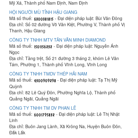
Mỹ Xá, Thành phố Nam Định, Nam Định
HỘI NGƯỜI MÙ TỈNH HẬU GIANG
Mã số thuế:
- Đại diện pháp luật: Bùi Văn Đông
Địa chỉ: Số 02 đường Võ Văn Kiệt, Phường V, Thành phố Vị
Thanh, Hậu Giang
CÔNG TY TNHH MTV TÂN VĂN MINH DIAMOND
Mã số thuế:
- Đại diện pháp luật: Nguyễn Ánh
Ngọc
Địa chỉ: Tầng trệt, Số 21 đường 3 tháng 2, khóm Lê Văn
Tám, Phường 1, Thành phố Vĩnh Long, Vĩnh Long
CÔNG TY TNHH TMDV THÉP HẢI NAM
Mã số thuế:
- Đại diện pháp luật: Tạ Thị Mỹ
Quỳnh
Địa chỉ: 82 Lê Quý Đôn, Phường Nghĩa Lộ, Thành phố
Quảng Ngãi, Quảng Ngãi
CÔNG TY TNHH TM DV PHAN LÊ
Mã số thuế:
- Đại diện pháp luật: Lê Thị Nhật
Linh
Địa chỉ: Buôn Jang Lành, Xã Krông Na, Huyện Buôn Đôn,
Đắk Lắk