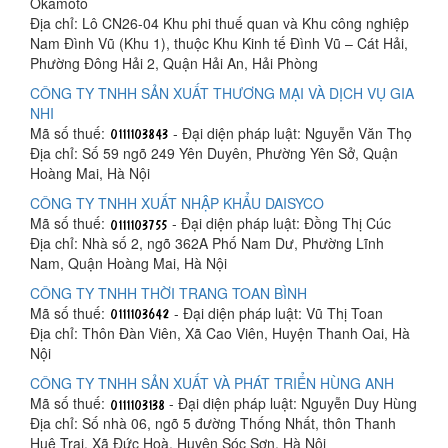
Okamoto
Địa chỉ: Lô CN26-04 Khu phi thuế quan và Khu công nghiệp
Nam Đình Vũ (Khu 1), thuộc Khu Kinh tế Đình Vũ – Cát Hải,
Phường Đông Hải 2, Quận Hải An, Hải Phòng
CÔNG TY TNHH SẢN XUẤT THƯƠNG MẠI VÀ DỊCH VỤ GIA
NHI
Mã số thuế:
- Đại diện pháp luật: Nguyễn Văn Thọ
Địa chỉ: Số 59 ngõ 249 Yên Duyên, Phường Yên Sở, Quận
Hoàng Mai, Hà Nội
CÔNG TY TNHH XUẤT NHẬP KHẨU DAISYCO
Mã số thuế:
- Đại diện pháp luật: Đồng Thị Cúc
Địa chỉ: Nhà số 2, ngõ 362A Phố Nam Dư, Phường Lĩnh
Nam, Quận Hoàng Mai, Hà Nội
CÔNG TY TNHH THỜI TRANG TOAN BÌNH
Mã số thuế:
- Đại diện pháp luật: Vũ Thị Toan
Địa chỉ: Thôn Đàn Viên, Xã Cao Viên, Huyện Thanh Oai, Hà
Nội
CÔNG TY TNHH SẢN XUẤT VÀ PHÁT TRIỂN HÙNG ANH
Mã số thuế:
- Đại diện pháp luật: Nguyễn Duy Hùng
Địa chỉ: Số nhà 06, ngõ 5 đường Thống Nhất, thôn Thanh
Huệ Trại, Xã Đức Hoà, Huyện Sóc Sơn, Hà Nội