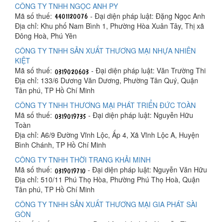
CÔNG TY TNHH NGỌC ANH PY
Mã số thuế:
- Đại diện pháp luật: Đặng Ngọc Anh
Địa chỉ: Khu phố Nam Bình 1, Phường Hòa Xuân Tây, Thị xã
Đông Hoà, Phú Yên
CÔNG TY TNHH SẢN XUẤT THƯƠNG MẠI NHỰA NHIÊN
KIỆT
Mã số thuế:
- Đại diện pháp luật: Văn Trường Thi
Địa chỉ: 133/6 Dương Văn Dương, Phường Tân Quý, Quận
Tân phú, TP Hồ Chí Minh
CÔNG TY TNHH THƯƠNG MẠI PHÁT TRIỂN ĐỨC TOÀN
Mã số thuế:
- Đại diện pháp luật: Nguyễn Hữu
Toàn
Địa chỉ: A6/9 Đường Vĩnh Lộc, Ấp 4, Xã Vĩnh Lộc A, Huyện
Bình Chánh, TP Hồ Chí Minh
CÔNG TY TNHH THỜI TRANG KHẢI MINH
Mã số thuế:
- Đại diện pháp luật: Nguyễn Văn Hữu
Địa chỉ: 510/11 Phú Thọ Hòa, Phường Phú Thọ Hoà, Quận
Tân phú, TP Hồ Chí Minh
CÔNG TY TNHH SẢN XUẤT THƯƠNG MẠI GIA PHÁT SÀI
GÒN