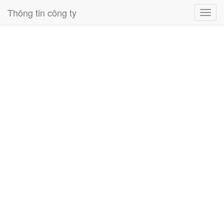
Thông tin công ty
Toggl
navig