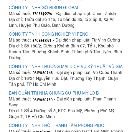
CÔNG TY TNHH GỖ RISUN GLOBAL
Mã số thuế:
- Đại diện pháp luật: Chen, Zhixin
Địa chỉ: Thửa đất số 145, Tờ bản đồ 35, tổ 2 ấp 6, Xã An
Linh, Huyện Phú Giáo, Bình Dương
CÔNG TY TNHH CÔNG NGHIỆP YI FENG
Mã số thuế:
- Đại diện pháp luật: Từ Vinh Cường
Địa chỉ: Số 180/2, Đường Khánh Bình 07, Tổ 1, Khu phố
Khánh Tân, Phường Khánh Bình, Thành phố Tân Uyên, Bình
Dương
CÔNG TY TNHH THƯƠNG MẠI DỊCH VỤ KỸ THUẬT VŨ GIA
Mã số thuế:
- Đại diện pháp luật: Vũ Quốc Thanh
Địa chỉ: 16/34 Nguyễn Hữu Dật, Phường Tây Thạnh, Quận
Tân phú, TP Hồ Chí Minh
BAN QUẢN TRỊ NHÀ CHUNG CƯ PHÚ MỸ LÔ B
Mã số thuế:
- Đại diện pháp luật: Phan Thanh
Sang
Địa chỉ: Số 4 Đường số 3, KDC Phú Mỹ, Phường Phú Mỹ,
Quận 7, TP Hồ Chí Minh
CÔNG TY TNHH THỜI TRANG LÂM PHONG PIDO
Mã số thuế:
- Đại diện pháp luật: Lâm Minh Phong