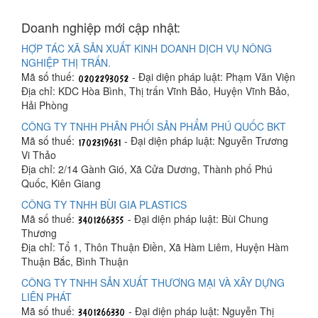
Doanh nghiệp mới cập nhật:
HỢP TÁC XÃ SẢN XUẤT KINH DOANH DỊCH VỤ NÔNG
NGHIỆP THỊ TRẤN.
Mã số thuế:
- Đại diện pháp luật: Phạm Văn Viện
Địa chỉ: KDC Hòa Bình, Thị trấn Vĩnh Bảo, Huyện Vĩnh Bảo,
Hải Phòng
CÔNG TY TNHH PHÂN PHỐI SẢN PHẨM PHÚ QUỐC BKT
Mã số thuế:
- Đại diện pháp luật: Nguyễn Trương
Vi Thảo
Địa chỉ: 2/14 Gành Gió, Xã Cửa Dương, Thành phố Phú
Quốc, Kiên Giang
CÔNG TY TNHH BÙI GIA PLASTICS
Mã số thuế:
- Đại diện pháp luật: Bùi Chung
Thương
Địa chỉ: Tổ 1, Thôn Thuận Điền, Xã Hàm Liêm, Huyện Hàm
Thuận Bắc, Bình Thuận
CÔNG TY TNHH SẢN XUẤT THƯƠNG MẠI VÀ XÂY DỰNG
LIÊN PHÁT
Mã số thuế:
- Đại diện pháp luật: Nguyễn Thị