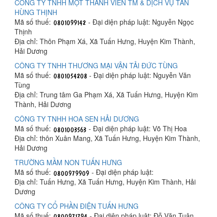
CÔNG TY TNHH MỘT THÀNH VIÊN TM & DỊCH VỤ TÂN
HÙNG THỊNH
Mã số thuế:
- Đại diện pháp luật: Nguyễn Ngọc
Thịnh
Địa chỉ: Thôn Phạm Xá, Xã Tuấn Hưng, Huyện Kim Thành,
Hải Dương
CÔNG TY TNHH THƯƠNG MẠI VẬN TẢI ĐỨC TÙNG
Mã số thuế:
- Đại diện pháp luật: Nguyễn Văn
Tùng
Địa chỉ: Trung tâm Ga Phạm Xá, Xã Tuấn Hưng, Huyện Kim
Thành, Hải Dương
CÔNG TY TNHH HOA SEN HẢI DƯƠNG
Mã số thuế:
- Đại diện pháp luật: Võ Thị Hoa
Địa chỉ: thôn Xuân Mang, Xã Tuấn Hưng, Huyện Kim Thành,
Hải Dương
TRƯỜNG MẦM NON TUẤN HƯNG
Mã số thuế:
- Đại diện pháp luật:
Địa chỉ: Tuấn Hưng, Xã Tuấn Hưng, Huyện Kim Thành, Hải
Dương
CÔNG TY CỔ PHẦN ĐIỆN TUẤN HƯNG
Mã số thuế:
- Đại diện pháp luật: Đỗ Văn Tuân