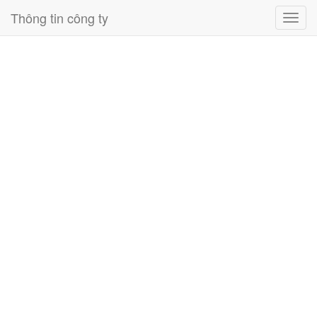
Thông tin công ty
Toggl
navig