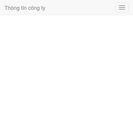
Thông tin công ty
Toggl
navig