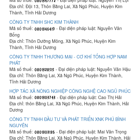
Mã số thuế:
- Đại diện pháp luật: Nguyễn Thị Lợi
Địa chỉ: Đội 13, Thôn Bằng Lai, Xã Ngũ Phúc, Huyện Kim
Thành, Tỉnh Hải Dương
CÔNG TY TNHH SHC KIM THÀNH
Mã số thuế:
- Đại diện pháp luật: Nguyễn Văn
Bổng
Địa chỉ: Thôn Dưỡng Mông, Xã Ngũ Phúc, Huyện Kim
Thành, Tỉnh Hải Dương
CÔNG TY TNHH THƯƠNG MẠI - CƠ KHÍ TỔNG HỢP NAM
PHÁT
Mã số thuế:
- Đại diện pháp luật: Nguyễn Văn Hậu
Địa chỉ: Thôn Bằng Lai, Xã Ngũ Phúc, Huyện Kim Thành,
Tỉnh Hải Dương
HỢP TÁC XÃ NÔNG NGHIỆP CÔNG NGHỆ CAO NGŨ PHÚC
Mã số thuế:
- Đại diện pháp luật: Cao Thị Hải
Địa chỉ: thôn Bằng Lai, Xã Ngũ Phúc, Huyện Kim Thành, Hải
Dương
CÔNG TY TNHH ĐẦU TƯ VÀ PHÁT TRIỂN XNK PHÚ BÌNH
NGUYÊN
Mã số thuế:
- Đại diện pháp luật: Mai Văn Trọng
Địa chỉ: Thôn Bằng Lai, Xã Ngũ Phúc, Huyện Kim Thành, Hải