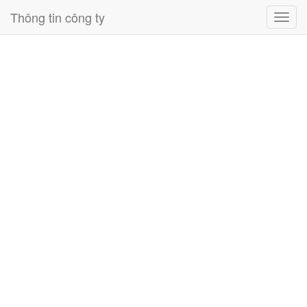
Thông tin công ty
Toggl
navig