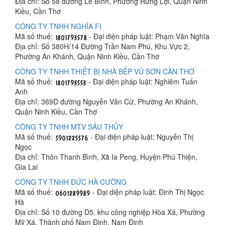
Địa chỉ: Số 58 đường Lê Bình, Phường Hưng Lợi, Quận Ninh
Kiều, Cần Thơ
CÔNG TY TNHH NGHĨA FI
Mã số thuế:
- Đại diện pháp luật: Phạm Văn Nghĩa
Địa chỉ: Số 380H/14 Đường Trần Nam Phú, Khu Vực 2,
Phường An Khánh, Quận Ninh Kiều, Cần Thơ
CÔNG TY TNHH THIẾT BỊ NHÀ BẾP VŨ SƠN CẦN THƠ
Mã số thuế:
- Đại diện pháp luật: Nghiêm Tuấn
Anh
Địa chỉ: 369D đường Nguyễn Văn Cừ, Phường An Khánh,
Quận Ninh Kiều, Cần Thơ
CÔNG TY TNHH MTV SÁU THỦY
Mã số thuế:
- Đại diện pháp luật: Nguyễn Thị
Ngọc
Địa chỉ: Thôn Thanh Bình, Xã Ia Peng, Huyện Phú Thiện,
Gia Lai
CÔNG TY TNHH ĐỨC HÀ CƯỜNG
Mã số thuế:
- Đại diện pháp luật: Đinh Thị Ngọc
Hà
Địa chỉ: Số 10 đường D5, khu công nghiệp Hòa Xá, Phường
Mỹ Xá, Thành phố Nam Định, Nam Định