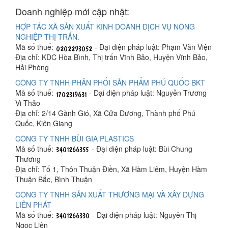
Doanh nghiệp mới cập nhật:
HỢP TÁC XÃ SẢN XUẤT KINH DOANH DỊCH VỤ NÔNG
NGHIỆP THỊ TRẤN.
Mã số thuế:
- Đại diện pháp luật: Phạm Văn Viện
Địa chỉ: KDC Hòa Bình, Thị trấn Vĩnh Bảo, Huyện Vĩnh Bảo,
Hải Phòng
CÔNG TY TNHH PHÂN PHỐI SẢN PHẨM PHÚ QUỐC BKT
Mã số thuế:
- Đại diện pháp luật: Nguyễn Trương
Vi Thảo
Địa chỉ: 2/14 Gành Gió, Xã Cửa Dương, Thành phố Phú
Quốc, Kiên Giang
CÔNG TY TNHH BÙI GIA PLASTICS
Mã số thuế:
- Đại diện pháp luật: Bùi Chung
Thương
Địa chỉ: Tổ 1, Thôn Thuận Điền, Xã Hàm Liêm, Huyện Hàm
Thuận Bắc, Bình Thuận
CÔNG TY TNHH SẢN XUẤT THƯƠNG MẠI VÀ XÂY DỰNG
LIÊN PHÁT
Mã số thuế:
- Đại diện pháp luật: Nguyễn Thị
Ngọc Liên