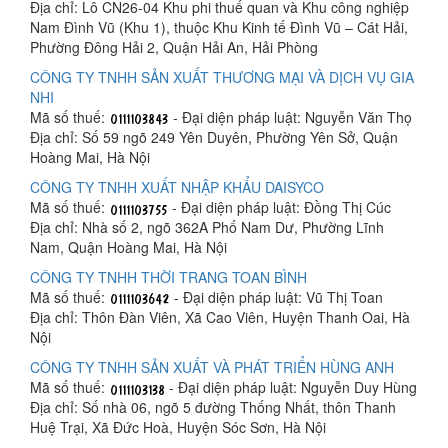
Địa chỉ: Lô CN26-04 Khu phi thuế quan và Khu công nghiệp
Nam Đình Vũ (Khu 1), thuộc Khu Kinh tế Đình Vũ – Cát Hải,
Phường Đông Hải 2, Quận Hải An, Hải Phòng
CÔNG TY TNHH SẢN XUẤT THƯƠNG MẠI VÀ DỊCH VỤ GIA
NHI
Mã số thuế:
- Đại diện pháp luật: Nguyễn Văn Thọ
Địa chỉ: Số 59 ngõ 249 Yên Duyên, Phường Yên Sở, Quận
Hoàng Mai, Hà Nội
CÔNG TY TNHH XUẤT NHẬP KHẨU DAISYCO
Mã số thuế:
- Đại diện pháp luật: Đồng Thị Cúc
Địa chỉ: Nhà số 2, ngõ 362A Phố Nam Dư, Phường Lĩnh
Nam, Quận Hoàng Mai, Hà Nội
CÔNG TY TNHH THỜI TRANG TOAN BÌNH
Mã số thuế:
- Đại diện pháp luật: Vũ Thị Toan
Địa chỉ: Thôn Đàn Viên, Xã Cao Viên, Huyện Thanh Oai, Hà
Nội
CÔNG TY TNHH SẢN XUẤT VÀ PHÁT TRIỂN HÙNG ANH
Mã số thuế:
- Đại diện pháp luật: Nguyễn Duy Hùng
Địa chỉ: Số nhà 06, ngõ 5 đường Thống Nhất, thôn Thanh
Huệ Trại, Xã Đức Hoà, Huyện Sóc Sơn, Hà Nội