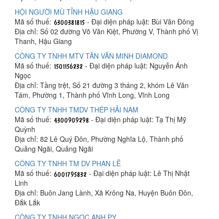
HỘI NGƯỜI MÙ TỈNH HẬU GIANG
Mã số thuế:
- Đại diện pháp luật: Bùi Văn Đông
Địa chỉ: Số 02 đường Võ Văn Kiệt, Phường V, Thành phố Vị
Thanh, Hậu Giang
CÔNG TY TNHH MTV TÂN VĂN MINH DIAMOND
Mã số thuế:
- Đại diện pháp luật: Nguyễn Ánh
Ngọc
Địa chỉ: Tầng trệt, Số 21 đường 3 tháng 2, khóm Lê Văn
Tám, Phường 1, Thành phố Vĩnh Long, Vĩnh Long
CÔNG TY TNHH TMDV THÉP HẢI NAM
Mã số thuế:
- Đại diện pháp luật: Tạ Thị Mỹ
Quỳnh
Địa chỉ: 82 Lê Quý Đôn, Phường Nghĩa Lộ, Thành phố
Quảng Ngãi, Quảng Ngãi
CÔNG TY TNHH TM DV PHAN LÊ
Mã số thuế:
- Đại diện pháp luật: Lê Thị Nhật
Linh
Địa chỉ: Buôn Jang Lành, Xã Krông Na, Huyện Buôn Đôn,
Đắk Lắk
CÔNG TY TNHH NGỌC ANH PY