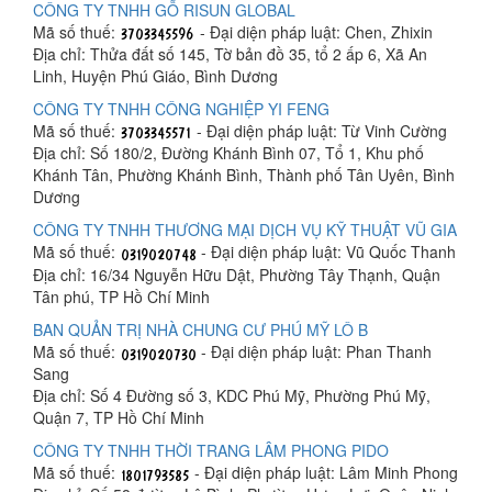
CÔNG TY TNHH GỖ RISUN GLOBAL
Mã số thuế:
- Đại diện pháp luật: Chen, Zhixin
Địa chỉ: Thửa đất số 145, Tờ bản đồ 35, tổ 2 ấp 6, Xã An
Linh, Huyện Phú Giáo, Bình Dương
CÔNG TY TNHH CÔNG NGHIỆP YI FENG
Mã số thuế:
- Đại diện pháp luật: Từ Vinh Cường
Địa chỉ: Số 180/2, Đường Khánh Bình 07, Tổ 1, Khu phố
Khánh Tân, Phường Khánh Bình, Thành phố Tân Uyên, Bình
Dương
CÔNG TY TNHH THƯƠNG MẠI DỊCH VỤ KỸ THUẬT VŨ GIA
Mã số thuế:
- Đại diện pháp luật: Vũ Quốc Thanh
Địa chỉ: 16/34 Nguyễn Hữu Dật, Phường Tây Thạnh, Quận
Tân phú, TP Hồ Chí Minh
BAN QUẢN TRỊ NHÀ CHUNG CƯ PHÚ MỸ LÔ B
Mã số thuế:
- Đại diện pháp luật: Phan Thanh
Sang
Địa chỉ: Số 4 Đường số 3, KDC Phú Mỹ, Phường Phú Mỹ,
Quận 7, TP Hồ Chí Minh
CÔNG TY TNHH THỜI TRANG LÂM PHONG PIDO
Mã số thuế:
- Đại diện pháp luật: Lâm Minh Phong