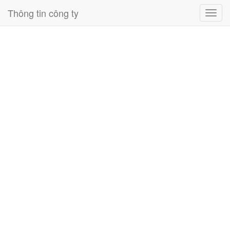
Thông tin công ty
Toggl
navig