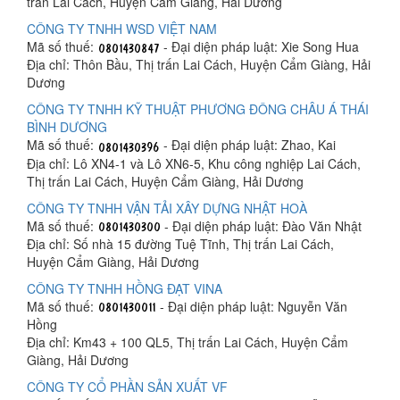
trấn Lai Cách, Huyện Cẩm Giàng, Hải Dương
CÔNG TY TNHH WSD VIỆT NAM
Mã số thuế:
- Đại diện pháp luật: Xie Song Hua
Địa chỉ: Thôn Bầu, Thị trấn Lai Cách, Huyện Cẩm Giàng, Hải
Dương
CÔNG TY TNHH KỸ THUẬT PHƯƠNG ĐÔNG CHÂU Á THÁI
BÌNH DƯƠNG
Mã số thuế:
- Đại diện pháp luật: Zhao, Kai
Địa chỉ: Lô XN4-1 và Lô XN6-5, Khu công nghiệp Lai Cách,
Thị trấn Lai Cách, Huyện Cẩm Giàng, Hải Dương
CÔNG TY TNHH VẬN TẢI XÂY DỰNG NHẬT HOÀ
Mã số thuế:
- Đại diện pháp luật: Đào Văn Nhật
Địa chỉ: Số nhà 15 đường Tuệ Tĩnh, Thị trấn Lai Cách,
Huyện Cẩm Giàng, Hải Dương
CÔNG TY TNHH HỒNG ĐẠT VINA
Mã số thuế:
- Đại diện pháp luật: Nguyễn Văn
Hồng
Địa chỉ: Km43 + 100 QL5, Thị trấn Lai Cách, Huyện Cẩm
Giàng, Hải Dương
CÔNG TY CỔ PHẦN SẢN XUẤT VF