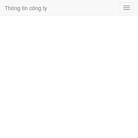
Thông tin công ty
Toggl
navig