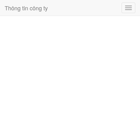
Thông tin công ty
Toggl
navig