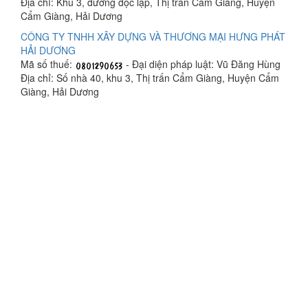
Địa chỉ: Khu 3, đường độc lập, Thị trấn Cẩm Giàng, Huyện
Cẩm Giàng, Hải Dương
CÔNG TY TNHH XÂY DỰNG VÀ THƯƠNG MẠI HƯNG PHÁT
HẢI DƯƠNG
Mã số thuế:
- Đại diện pháp luật: Vũ Đăng Hùng
Địa chỉ: Số nhà 40, khu 3, Thị trấn Cẩm Giàng, Huyện Cẩm
Giàng, Hải Dương