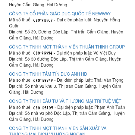
Huyện Cẩm Giàng, Hải Dương
CÔNG TY CỔ PHẦN GIÁO DỤC QUỐC TẾ NEWWAY
Mã số thuế:
- Đại diện pháp luật: Nguyễn Hồng
Quân
Địa chỉ: Số 39, Đường Độc Lập, Thị trấn Cẩm Giàng, Huyện
Cẩm Giàng, Hải Dương
CÔNG TY TNHH MỘT THÀNH VIÊN THUẬN THỊNH GROUP
Mã số thuế:
- Đại diện pháp luật: Vũ Việt Duy
Địa chỉ: Số 30 đường Độc Lập, Thị trấn Cẩm Giàng, Huyện
Cẩm Giàng, Hải Dương
CÔNG TY TNHH TÂM TÍN ĐỨC ANH HD
Mã số thuế:
- Đại diện pháp luật: Thái Văn Trọng
Địa chỉ: Số nhà 92 khu 3, Thị trấn Cẩm Giàng, Huyện Cẩm
Giàng, Hải Dương
CÔNG TY TNHH ĐẦU TƯ VÀ THƯƠNG MẠI TRÍ TUỆ VIỆT
Mã số thuế:
- Đại diện pháp luật: Phạm Anh Tuấn
Địa chỉ: Số nhà 93 phố Độc Lập, Thị trấn Cẩm Giàng, Huyện
Cẩm Giàng, Hải Dương
CÔNG TY TNHH MỘT THÀNH VIÊN SẢN XUẤT VÀ
THƯƠNG MẠI DỊCH VỤ HỪNG NGOAN