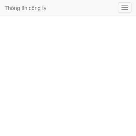
Thông tin công ty
Toggl
navig