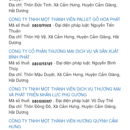
Địa chỉ: Thôn Đức Tinh, Xã Cẩm Hưng, Huyện Cẩm Giàng,
Hải Dương
CÔNG TY TNHH MỘT THÀNH VIÊN PALLET GỖ HÒA PHÁT
Mã số thuế:
- Đại diện pháp luật: Nguyễn Tiến
Thuấn
Địa chỉ: Thôn Hộ Vệ, Xã Cẩm Hưng, Huyện Cẩm Giàng, Hải
Dương
CÔNG TY CỔ PHẦN THƯƠNG MẠI DỊCH VỤ VÀ SẢN XUẤT
BÌNH PHÁT
Mã số thuế:
- Đại diện pháp luật: Nguyễn Bình
Thúy
Địa chỉ: Thôn Mậu Duyệt, Xã Cẩm Hưng, Huyện Cẩm Giàng,
Hải Dương
CÔNG TY TNHH MỘT THÀNH VIÊN DỊCH VỤ THƯƠNG MẠI
VÀ PHÁT TRIỂN NHÂN LỰC PHÚ CƯỜNG
Mã số thuế:
- Đại diện pháp luật: Vũ Duy Thế
Địa chỉ: Thôn Đông Đô, Xã Cẩm Hưng, Huyện Cẩm Giàng,
Hải Dương
CÔNG TY TNHH MỘT THÀNH VIÊN HƯƠNG QUỲNH CẨM
HƯNG