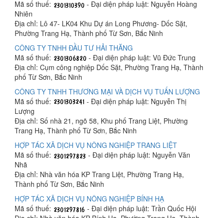
Mã số thuế:
- Đại diện pháp luật: Nguyễn Hoàng
Nhiên
Địa chỉ: Lô 47- LK04 Khu Dự án Long Phương- Dốc Sặt,
Phường Trang Hạ, Thành phố Từ Sơn, Bắc Ninh
CÔNG TY TNHH ĐẦU TƯ HẢI THĂNG
Mã số thuế:
- Đại diện pháp luật: Vũ Đức Trung
Địa chỉ: Cụm công nghiệp Dốc Sặt, Phường Trang Hạ, Thành
phố Từ Sơn, Bắc Ninh
CÔNG TY TNHH THƯƠNG MẠI VÀ DỊCH VỤ TUẤN LƯỢNG
Mã số thuế:
- Đại diện pháp luật: Nguyễn Thị
Lượng
Địa chỉ: Số nhà 21, ngõ 58, Khu phố Trang Liệt, Phường
Trang Hạ, Thành phố Từ Sơn, Bắc Ninh
HỢP TÁC XÃ DỊCH VỤ NÔNG NGHIỆP TRANG LIỆT
Mã số thuế:
- Đại diện pháp luật: Nguyễn Văn
Nhã
Địa chỉ: Nhà văn hóa KP Trang Liệt, Phường Trang Hạ,
Thành phố Từ Sơn, Bắc Ninh
HỢP TÁC XÃ DỊCH VỤ NÔNG NGHIỆP BÍNH HẠ
Mã số thuế:
- Đại diện pháp luật: Trần Quốc Hội
Địa chỉ: Nhà văn hóa KP Bính Hạ, Phường Trang Hạ, Thành