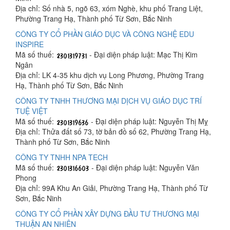
Địa chỉ: Số nhà 5, ngõ 63, xóm Nghè, khu phố Trang Liệt,
Phường Trang Hạ, Thành phố Từ Sơn, Bắc Ninh
CÔNG TY CỔ PHẦN GIÁO DỤC VÀ CÔNG NGHỆ EDU
INSPIRE
Mã số thuế:
- Đại diện pháp luật: Mạc Thị Kim
Ngân
Địa chỉ: LK 4-35 khu dịch vụ Long Phương, Phường Trang
Hạ, Thành phố Từ Sơn, Bắc Ninh
CÔNG TY TNHH THƯƠNG MẠI DỊCH VỤ GIÁO DỤC TRÍ
TUỆ VIỆT
Mã số thuế:
- Đại diện pháp luật: Nguyễn Thị Mỵ
Địa chỉ: Thửa đất số 73, tờ bản đồ số 62, Phường Trang Hạ,
Thành phố Từ Sơn, Bắc Ninh
CÔNG TY TNHH NPA TECH
Mã số thuế:
- Đại diện pháp luật: Nguyễn Văn
Phong
Địa chỉ: 99A Khu An Giải, Phường Trang Hạ, Thành phố Từ
Sơn, Bắc Ninh
CÔNG TY CỔ PHẦN XÂY DỰNG ĐẦU TƯ THƯƠNG MẠI
THUẬN AN NHIÊN