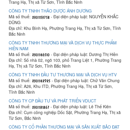
Trang Hạ, Thị xã Từ Sơn, Tỉnh Bắc Ninh
CÔNG TY TNHH THẢO DƯỢC ÁNH DƯƠNG
Mã số thuế:
- Đại diện pháp luật: NGUYỄN KHẮC
DŨNG
Địa chỉ: Khu Bính Hạ, Phường Trang Hạ, Thị xã Từ Sơn, Tỉnh
Bắc Ninh
CÔNG TY TNHH THƯƠNG MẠI VÀ DỊCH VỤ THỰC PHẨM
HIỀN NAM
Mã số thuế:
- Đại diện pháp luật: Dương Thị Hiền
Địa chỉ: Số nhà 02, ngõ 103, phố Trang Liệt 1, Phường Trang
Hạ, Thị xã Từ Sơn, Tỉnh Bắc Ninh
CÔNG TY TNHH ĐẦU TƯ THƯƠNG MẠI VÀ DỊCH VỤ HTV
Mã số thuế:
- Đại diện pháp luật: Chử Văn Chung
Địa chỉ: A26, Khu ITD, Phường Trang Hạ, Thị xã Từ Sơn,
Tỉnh Bắc Ninh
CÔNG TY CP ĐẦU TƯ VÀ PHÁT TRIỂN VDUCT
Mã số thuế:
- Đại diện pháp luật: Lê Thế Kiên
Địa chỉ: Cụm công nghiệp Dốc Sặt, Phường Trang Hạ, Thị xã
Từ Sơn, Bắc Ninh
CÔNG TY CỔ PHẦN THƯƠNG MẠI VÀ SẢN XUẤT BẢO ĐẠT