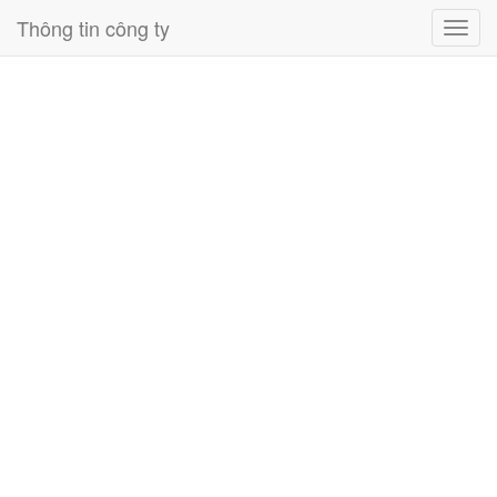
Thông tin công ty
Toggl
navig