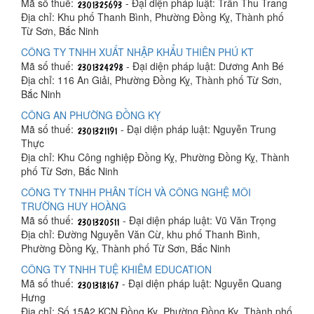
Mã số thuế:
- Đại diện pháp luật: Trần Thu Trang
Địa chỉ: Khu phố Thanh Bình, Phường Đồng Kỵ, Thành phố
Từ Sơn, Bắc Ninh
CÔNG TY TNHH XUẤT NHẬP KHẨU THIÊN PHÚ KT
Mã số thuế:
- Đại diện pháp luật: Dương Anh Bé
Địa chỉ: 116 An Giải, Phường Đồng Kỵ, Thành phố Từ Sơn,
Bắc Ninh
CÔNG AN PHƯỜNG ĐỒNG KỴ
Mã số thuế:
- Đại diện pháp luật: Nguyễn Trung
Thực
Địa chỉ: Khu Công nghiệp Đồng Kỵ, Phường Đồng Kỵ, Thành
phố Từ Sơn, Bắc Ninh
CÔNG TY TNHH PHÂN TÍCH VÀ CÔNG NGHỆ MÔI
TRƯỜNG HUY HOÀNG
Mã số thuế:
- Đại diện pháp luật: Vũ Văn Trọng
Địa chỉ: Đường Nguyễn Văn Cừ, khu phố Thanh Bình,
Phường Đồng Kỵ, Thành phố Từ Sơn, Bắc Ninh
CÔNG TY TNHH TUỆ KHIÊM EDUCATION
Mã số thuế:
- Đại diện pháp luật: Nguyễn Quang
Hưng
Địa chỉ: Số 15A2 KCN Đồng Kỵ, Phường Đồng Kỵ, Thành phố