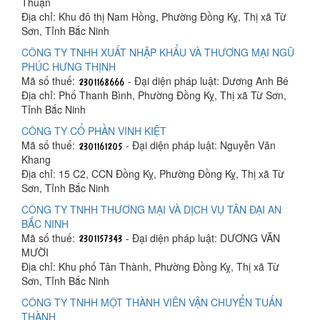
Thuận
Địa chỉ: Khu đô thị Nam Hồng, Phường Đồng Kỵ, Thị xã Từ
Sơn, Tỉnh Bắc Ninh
CÔNG TY TNHH XUẤT NHẬP KHẨU VÀ THƯƠNG MẠI NGŨ
PHÚC HƯNG THỊNH
Mã số thuế:
- Đại diện pháp luật: Dương Anh Bé
Địa chỉ: Phố Thanh Bình, Phường Đồng Kỵ, Thị xã Từ Sơn,
Tỉnh Bắc Ninh
CÔNG TY CỔ PHẦN VINH KIỆT
Mã số thuế:
- Đại diện pháp luật: Nguyễn Văn
Khang
Địa chỉ: 15 C2, CCN Đồng Kỵ, Phường Đồng Kỵ, Thị xã Từ
Sơn, Tỉnh Bắc Ninh
CÔNG TY TNHH THƯƠNG MẠI VÀ DỊCH VỤ TÂN ĐẠI AN
BẮC NINH
Mã số thuế:
- Đại diện pháp luật: DƯƠNG VĂN
MƯỜI
Địa chỉ: Khu phố Tân Thành, Phường Đồng Kỵ, Thị xã Từ
Sơn, Tỉnh Bắc Ninh
CÔNG TY TNHH MỘT THÀNH VIÊN VẬN CHUYỂN TUẤN
THÀNH