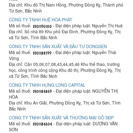
Địa chỉ: Khu đô Thị Nam Hồng, Phường Đồng Kỵ, Thành phố
Từ Sơn, Bắc Ninh
CÔNG TY TNHH HUỆ HÒA PHÁT
Mã số thuế:
- Đại diện pháp luật: Nguyễn Thị Huệ
Địa chỉ: Số nhà 89 Khu phố Đại Đình, Phường Đồng Kỵ, Thị
xã Từ Sơn, Tỉnh Bắc Ninh
CÔNG TY TNHH SẢN XUẤT VÀ ĐẦU TƯ DONGSEN
Mã số thuế:
- Đại diện pháp luật: Nguyễn Thái
Vững
Địa chỉ: Căn 05,06,07,08,43,44,45,46 Khu thể thao, trường
học, công trình công cộng Khu đô thị, Phường Đồng Kỵ, Thị
xã Từ Sơn, Tỉnh Bắc Ninh
CÔNG TY TNHH HƯNG LONG CAPITAL
Mã số thuế:
- Đại diện pháp luật: NGUYỄN THỊ
HÒA
Địa chỉ: Khu An Giải, Phường Đồng Kỵ, Thị xã Từ Sơn, Tỉnh
Bắc Ninh
CÔNG TY TNHH SẢN XUẤT VÀ THƯƠNG MẠI GỖ SĐP
Mã số thuế:
- Đại diện pháp luật: DƯƠNG VĂN
SƠN