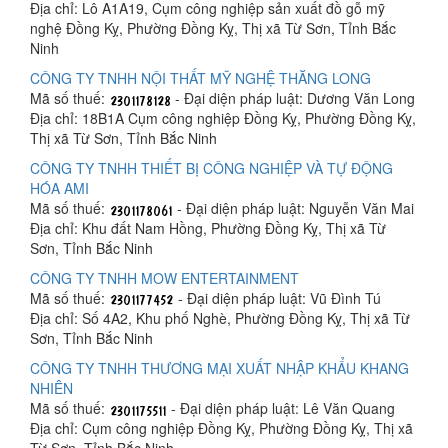
Địa chỉ: Lô A1A19, Cụm công nghiệp sản xuất đồ gỗ mỹ
nghệ Đồng Kỵ, Phường Đồng Kỵ, Thị xã Từ Sơn, Tỉnh Bắc
Ninh
CÔNG TY TNHH NỘI THẤT MỸ NGHỆ THĂNG LONG
Mã số thuế:
- Đại diện pháp luật: Dương Văn Long
Địa chỉ: 18B1A Cụm công nghiệp Đồng Kỵ, Phường Đồng Kỵ,
Thị xã Từ Sơn, Tỉnh Bắc Ninh
CÔNG TY TNHH THIẾT BỊ CÔNG NGHIỆP VÀ TỰ ĐỘNG
HÓA AMI
Mã số thuế:
- Đại diện pháp luật: Nguyễn Văn Mai
Địa chỉ: Khu đất Nam Hồng, Phường Đồng Kỵ, Thị xã Từ
Sơn, Tỉnh Bắc Ninh
CÔNG TY TNHH MOW ENTERTAINMENT
Mã số thuế:
- Đại diện pháp luật: Vũ Đình Tú
Địa chỉ: Số 4A2, Khu phố Nghè, Phường Đồng Kỵ, Thị xã Từ
Sơn, Tỉnh Bắc Ninh
CÔNG TY TNHH THƯƠNG MẠI XUẤT NHẬP KHẨU KHANG
NHIÊN
Mã số thuế:
- Đại diện pháp luật: Lê Văn Quang
Địa chỉ: Cụm công nghiệp Đồng Kỵ, Phường Đồng Kỵ, Thị xã
Từ Sơn, Tỉnh Bắc Ninh