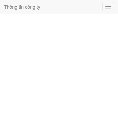
Thông tin công ty
Toggl
navig