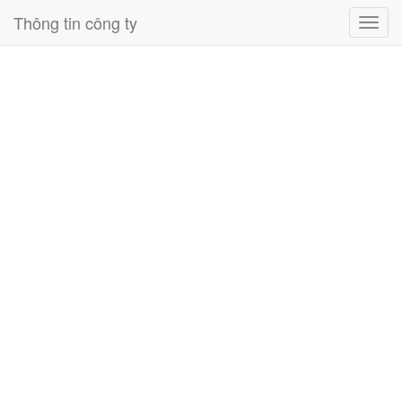
Thông tin công ty
Toggl
navig