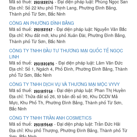
Mã số thuế:
- Đại diện pháp luật: Phùng Ngọc San
Địa chỉ: Số 22 khu phố Thịnh Lang, Phường Đình Bảng,
Thành phố Từ Sơn, Bắc Ninh
CÔNG AN PHƯỜNG ĐÌNH BẢNG
Mã số thuế:
- Đại diện pháp luật: Nguyễn Văn Bắc
Địa chỉ: Khu đất mới, khu phố Xuân Đài, Phường Đình Bảng,
Thành phố Từ Sơn, Bắc Ninh
CÔNG TY TNHH ĐẦU TƯ THƯƠNG MẠI QUỐC TẾ NGỌC
LINH
Mã số thuế:
- Đại diện pháp luật: Lâm Văn Đức
Địa chỉ: Số 1, Ngách 4, Phố Đình, Phường Đình Bảng, Thành
phố Từ Sơn, Bắc Ninh
CÔNG TY TNHH DỊCH VỤ VÀ THƯƠNG MẠI MỘC VYVY
Mã số thuế:
- Đại diện pháp luật: Phan Thị Huyền
Địa chỉ: Thửa đất số 26, tờ bản đồ số 90, Khu DCDV Mả
Mực, Khu Phố Th, Phường Đình Bảng, Thành phố Từ Sơn,
Bắc Ninh
CÔNG TY TNHH TRẦN ANH COSMETICS
Mã số thuế:
- Đại diện pháp luật: Trần Đức Hải
Địa chỉ: Khu phố Thượng, Phường Đình Bảng, Thành phố Từ
Sơn, Bắc Ninh