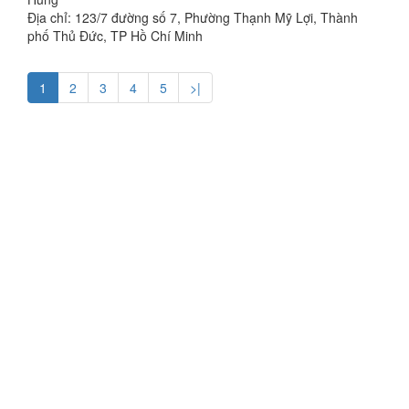
Địa chỉ: 123/7 đường số 7, Phường Thạnh Mỹ Lợi, Thành
phố Thủ Đức, TP Hồ Chí Minh
1
2
3
4
5
>|