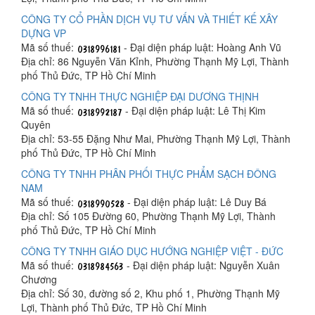
CÔNG TY CỔ PHẦN DỊCH VỤ TƯ VẤN VÀ THIẾT KẾ XÂY
DỰNG VP
Mã số thuế:
- Đại diện pháp luật: Hoàng Anh Vũ
Địa chỉ: 86 Nguyễn Văn Kỉnh, Phường Thạnh Mỹ Lợi, Thành
phố Thủ Đức, TP Hồ Chí Minh
CÔNG TY TNHH THỰC NGHIỆP ĐẠI DƯƠNG THỊNH
Mã số thuế:
- Đại diện pháp luật: Lê Thị Kim
Quyên
Địa chỉ: 53-55 Đặng Như Mai, Phường Thạnh Mỹ Lợi, Thành
phố Thủ Đức, TP Hồ Chí Minh
CÔNG TY TNHH PHÂN PHỐI THỰC PHẨM SẠCH ĐÔNG
NAM
Mã số thuế:
- Đại diện pháp luật: Lê Duy Bá
Địa chỉ: Số 105 Đường 60, Phường Thạnh Mỹ Lợi, Thành
phố Thủ Đức, TP Hồ Chí Minh
CÔNG TY TNHH GIÁO DỤC HƯỚNG NGHIỆP VIỆT - ĐỨC
Mã số thuế:
- Đại diện pháp luật: Nguyễn Xuân
Chương
Địa chỉ: Số 30, đường số 2, Khu phố 1, Phường Thạnh Mỹ
Lợi, Thành phố Thủ Đức, TP Hồ Chí Minh