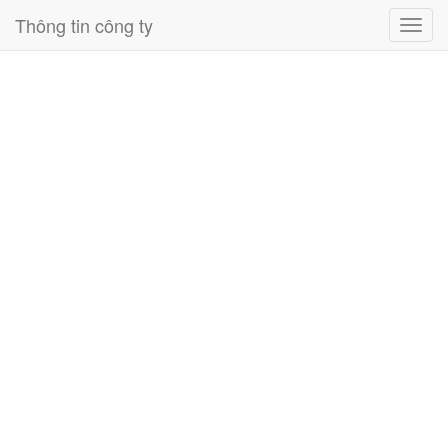
Thông tin công ty
Toggl
navig