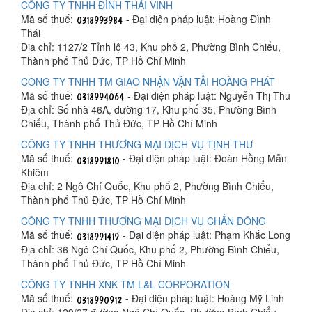
CÔNG TY TNHH ĐÌNH THÁI VINH
Mã số thuế:
- Đại diện pháp luật: Hoàng Đình
Thái
Địa chỉ: 1127/2 Tỉnh lộ 43, Khu phố 2, Phường Bình Chiểu,
Thành phố Thủ Đức, TP Hồ Chí Minh
CÔNG TY TNHH TM GIAO NHẬN VẬN TẢI HOÀNG PHÁT
Mã số thuế:
- Đại diện pháp luật: Nguyễn Thị Thu
Địa chỉ: Số nhà 46A, đường 17, Khu phố 35, Phường Bình
Chiểu, Thành phố Thủ Đức, TP Hồ Chí Minh
CÔNG TY TNHH THƯƠNG MẠI DỊCH VỤ TỊNH THƯ
Mã số thuế:
- Đại diện pháp luật: Đoàn Hồng Mẫn
Khiêm
Địa chỉ: 2 Ngô Chí Quốc, Khu phố 2, Phường Bình Chiểu,
Thành phố Thủ Đức, TP Hồ Chí Minh
CÔNG TY TNHH THƯƠNG MẠI DỊCH VỤ CHẤN ĐÔNG
Mã số thuế:
- Đại diện pháp luật: Phạm Khắc Long
Địa chỉ: 36 Ngô Chí Quốc, Khu phố 2, Phường Bình Chiểu,
Thành phố Thủ Đức, TP Hồ Chí Minh
CÔNG TY TNHH XNK TM L&L CORPORATION
Mã số thuế:
- Đại diện pháp luật: Hoàng Mỹ Linh
Địa chỉ: 129/27 đường Ngô Chí Quốc, Phường Bình Chiểu,