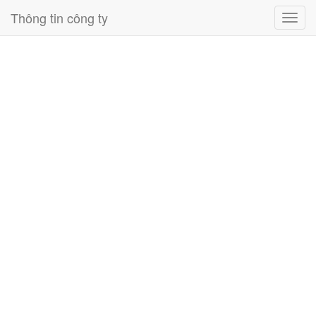
Thông tin công ty
Toggl
navig