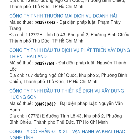
Thành phố Thủ Đức, TP Hồ Chí Minh
CÔNG TY TNHH THƯƠNG MẠI DỊCH VỤ DOANH HẢI
Mã số thuế:
- Đại diện pháp luật: Phạm Thùy
Trang
Địa chỉ: 1127/7H Tỉnh Lộ 43, Khu phố 2, Phường Bình Chiểu,
Thành phố Thủ Đức, TP Hồ Chí Minh
CÔNG TY TNHH ĐẦU TƯ DỊCH VỤ PHÁT TRIỂN XÂY DỰNG
THIÊN THÁI LAND
Mã số thuế:
- Đại diện pháp luật: Nguyễn Thành
Lộc
Địa chỉ: 107 đường Ngô Chí Quốc, khu phố 2, Phường Bình
Chiểu, Thành phố Thủ Đức, TP Hồ Chí Minh
CÔNG TY TNHH ĐẦU TƯ THIẾT KẾ DỊCH VỤ XÂY DỰNG
HƯƠNG SƠN
Mã số thuế:
- Đại diện pháp luật: Nguyễn Văn
Hạnh
Địa chỉ: 1077/21E đường Tỉnh Lộ 43, khu phố 2, Phường
Bình Chiểu, Thành phố Thủ Đức, TP Hồ Chí Minh
CÔNG TY CỔ PHẦN ĐT & XL - VẬN HÀNH VÀ KHAI THÁC
NGHỆ TĨNH