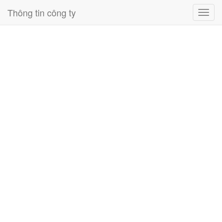
Thông tin công ty
Toggl
navig