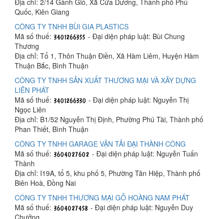
Địa chỉ: 2/14 Gành Gió, Xã Cửa Dương, Thành phố Phú
Quốc, Kiên Giang
CÔNG TY TNHH BÙI GIA PLASTICS
Mã số thuế:
- Đại diện pháp luật: Bùi Chung
Thương
Địa chỉ: Tổ 1, Thôn Thuận Điền, Xã Hàm Liêm, Huyện Hàm
Thuận Bắc, Bình Thuận
CÔNG TY TNHH SẢN XUẤT THƯƠNG MẠI VÀ XÂY DỰNG
LIÊN PHÁT
Mã số thuế:
- Đại diện pháp luật: Nguyễn Thị
Ngọc Liên
Địa chỉ: B1/52 Nguyễn Thị Định, Phường Phú Tài, Thành phố
Phan Thiết, Bình Thuận
CÔNG TY TNHH GARAGE VẬN TẢI ĐẠI THÀNH CÔNG
Mã số thuế:
- Đại diện pháp luật: Nguyễn Tuấn
Thành
Địa chỉ: I19A, tổ 5, khu phố 5, Phường Tân Hiệp, Thành phố
Biên Hoà, Đồng Nai
CÔNG TY TNHH THƯƠNG MẠI GỖ HOÀNG NAM PHÁT
Mã số thuế:
- Đại diện pháp luật: Nguyễn Duy
Chưởng