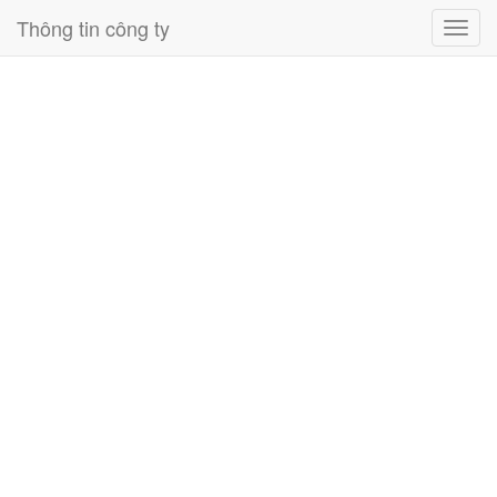
Thông tin công ty
Toggl
navig