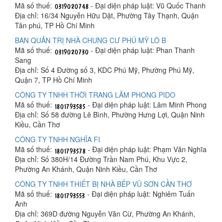
Mã số thuế:
- Đại diện pháp luật: Vũ Quốc Thanh
Địa chỉ: 16/34 Nguyễn Hữu Dật, Phường Tây Thạnh, Quận
Tân phú, TP Hồ Chí Minh
BAN QUẢN TRỊ NHÀ CHUNG CƯ PHÚ MỸ LÔ B
Mã số thuế:
- Đại diện pháp luật: Phan Thanh
Sang
Địa chỉ: Số 4 Đường số 3, KDC Phú Mỹ, Phường Phú Mỹ,
Quận 7, TP Hồ Chí Minh
CÔNG TY TNHH THỜI TRANG LÂM PHONG PIDO
Mã số thuế:
- Đại diện pháp luật: Lâm Minh Phong
Địa chỉ: Số 58 đường Lê Bình, Phường Hưng Lợi, Quận Ninh
Kiều, Cần Thơ
CÔNG TY TNHH NGHĨA FI
Mã số thuế:
- Đại diện pháp luật: Phạm Văn Nghĩa
Địa chỉ: Số 380H/14 Đường Trần Nam Phú, Khu Vực 2,
Phường An Khánh, Quận Ninh Kiều, Cần Thơ
CÔNG TY TNHH THIẾT BỊ NHÀ BẾP VŨ SƠN CẦN THƠ
Mã số thuế:
- Đại diện pháp luật: Nghiêm Tuấn
Anh
Địa chỉ: 369D đường Nguyễn Văn Cừ, Phường An Khánh,