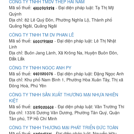
CÔNG TY TNHH TMDV THÉP HẢI NAM
Mã số thuế:
- Đại diện pháp luật: Tạ Thị Mỹ
Quỳnh
Địa chỉ: 82 Lê Quý Đôn, Phường Nghĩa Lộ, Thành phố
Quảng Ngãi, Quảng Ngãi
CÔNG TY TNHH TM DV PHAN LÊ
Mã số thuế:
- Đại diện pháp luật: Lê Thị Nhật
Linh
Địa chỉ: Buôn Jang Lành, Xã Krông Na, Huyện Buôn Đôn,
Đắk Lắk
CÔNG TY TNHH NGỌC ANH PY
Mã số thuế:
- Đại diện pháp luật: Đặng Ngọc Anh
Địa chỉ: Khu phố Nam Bình 1, Phường Hòa Xuân Tây, Thị xã
Đông Hoà, Phú Yên
CÔNG TY TNHH SẢN XUẤT THƯƠNG MẠI NHỰA NHIÊN
KIỆT
Mã số thuế:
- Đại diện pháp luật: Văn Trường Thi
Địa chỉ: 133/6 Dương Văn Dương, Phường Tân Quý, Quận
Tân phú, TP Hồ Chí Minh
CÔNG TY TNHH THƯƠNG MẠI PHÁT TRIỂN ĐỨC TOÀN
Mã số thuế:
- Đại diện pháp luật: Nguyễn Hữu