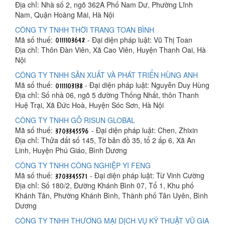
Địa chỉ: Nhà số 2, ngõ 362A Phố Nam Dư, Phường Lĩnh
Nam, Quận Hoàng Mai, Hà Nội
CÔNG TY TNHH THỜI TRANG TOAN BÌNH
Mã số thuế:
- Đại diện pháp luật: Vũ Thị Toan
Địa chỉ: Thôn Đàn Viên, Xã Cao Viên, Huyện Thanh Oai, Hà
Nội
CÔNG TY TNHH SẢN XUẤT VÀ PHÁT TRIỂN HÙNG ANH
Mã số thuế:
- Đại diện pháp luật: Nguyễn Duy Hùng
Địa chỉ: Số nhà 06, ngõ 5 đường Thống Nhất, thôn Thanh
Huệ Trại, Xã Đức Hoà, Huyện Sóc Sơn, Hà Nội
CÔNG TY TNHH GỖ RISUN GLOBAL
Mã số thuế:
- Đại diện pháp luật: Chen, Zhixin
Địa chỉ: Thửa đất số 145, Tờ bản đồ 35, tổ 2 ấp 6, Xã An
Linh, Huyện Phú Giáo, Bình Dương
CÔNG TY TNHH CÔNG NGHIỆP YI FENG
Mã số thuế:
- Đại diện pháp luật: Từ Vinh Cường
Địa chỉ: Số 180/2, Đường Khánh Bình 07, Tổ 1, Khu phố
Khánh Tân, Phường Khánh Bình, Thành phố Tân Uyên, Bình
Dương
CÔNG TY TNHH THƯƠNG MẠI DỊCH VỤ KỸ THUẬT VŨ GIA