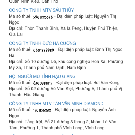
Quận Ninh Kiều, Cần Thơ
CÔNG TY TNHH MTV SÁU THỦY
Mã số thuế:
- Đại diện pháp luật: Nguyễn Thị
Ngọc
Địa chỉ: Thôn Thanh Bình, Xã Ia Peng, Huyện Phú Thiện,
Gia Lai
CÔNG TY TNHH ĐỨC HÀ CƯỜNG
Mã số thuế:
- Đại diện pháp luật: Đinh Thị Ngọc
Hà
Địa chỉ: Số 10 đường D5, khu công nghiệp Hòa Xá, Phường
Mỹ Xá, Thành phố Nam Định, Nam Định
HỘI NGƯỜI MÙ TỈNH HẬU GIANG
Mã số thuế:
- Đại diện pháp luật: Bùi Văn Đông
Địa chỉ: Số 02 đường Võ Văn Kiệt, Phường V, Thành phố Vị
Thanh, Hậu Giang
CÔNG TY TNHH MTV TÂN VĂN MINH DIAMOND
Mã số thuế:
- Đại diện pháp luật: Nguyễn Ánh
Ngọc
Địa chỉ: Tầng trệt, Số 21 đường 3 tháng 2, khóm Lê Văn
Tám, Phường 1, Thành phố Vĩnh Long, Vĩnh Long