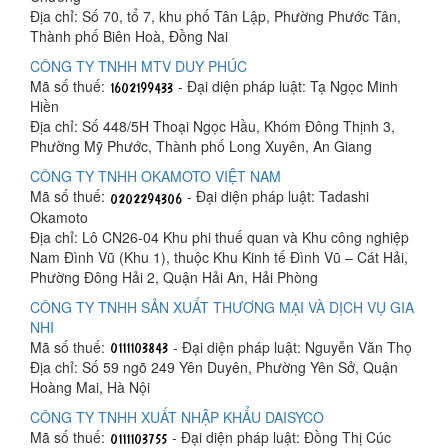
Địa chỉ: Số 70, tổ 7, khu phố Tân Lập, Phường Phước Tân,
Thành phố Biên Hoà, Đồng Nai
CÔNG TY TNHH MTV DUY PHÚC
Mã số thuế:
- Đại diện pháp luật: Tạ Ngọc Minh
Hiền
Địa chỉ: Số 448/5H Thoại Ngọc Hầu, Khóm Đông Thịnh 3,
Phường Mỹ Phước, Thành phố Long Xuyên, An Giang
CÔNG TY TNHH OKAMOTO VIỆT NAM
Mã số thuế:
- Đại diện pháp luật: Tadashi
Okamoto
Địa chỉ: Lô CN26-04 Khu phi thuế quan và Khu công nghiệp
Nam Đình Vũ (Khu 1), thuộc Khu Kinh tế Đình Vũ – Cát Hải,
Phường Đông Hải 2, Quận Hải An, Hải Phòng
CÔNG TY TNHH SẢN XUẤT THƯƠNG MẠI VÀ DỊCH VỤ GIA
NHI
Mã số thuế:
- Đại diện pháp luật: Nguyễn Văn Thọ
Địa chỉ: Số 59 ngõ 249 Yên Duyên, Phường Yên Sở, Quận
Hoàng Mai, Hà Nội
CÔNG TY TNHH XUẤT NHẬP KHẨU DAISYCO
Mã số thuế:
- Đại diện pháp luật: Đồng Thị Cúc