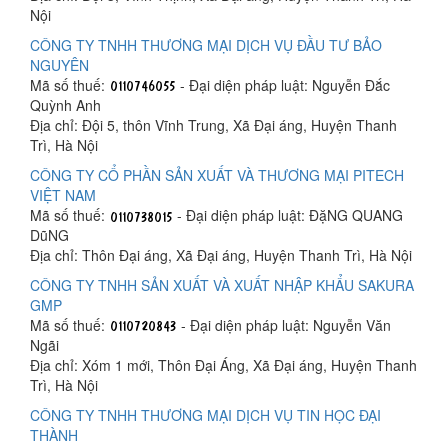
Nội
CÔNG TY TNHH THƯƠNG MẠI DỊCH VỤ ĐẦU TƯ BẢO
NGUYÊN
Mã số thuế:
- Đại diện pháp luật: Nguyễn Đắc
Quỳnh Anh
Địa chỉ: Đội 5, thôn Vĩnh Trung, Xã Đại áng, Huyện Thanh
Trì, Hà Nội
CÔNG TY CỔ PHẦN SẢN XUẤT VÀ THƯƠNG MẠI PITECH
VIỆT NAM
Mã số thuế:
- Đại diện pháp luật: ĐặNG QUANG
DũNG
Địa chỉ: Thôn Đại áng, Xã Đại áng, Huyện Thanh Trì, Hà Nội
CÔNG TY TNHH SẢN XUẤT VÀ XUẤT NHẬP KHẨU SAKURA
GMP
Mã số thuế:
- Đại diện pháp luật: Nguyễn Văn
Ngãi
Địa chỉ: Xóm 1 mới, Thôn Đại Áng, Xã Đại áng, Huyện Thanh
Trì, Hà Nội
CÔNG TY TNHH THƯƠNG MẠI DỊCH VỤ TIN HỌC ĐẠI
THÀNH