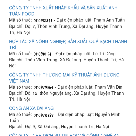
CÔNG TY TNHH XUẤT NHẬP KHẨU VÀ SẢN XUẤT ANH
TUẤN FOOD
Mã số thuế:
- Đại diện pháp luật: Phạm Anh Tuấn
Địa chỉ: Đội 7, Thôn Vĩnh Trung, Xã Đại áng, Huyện Thanh
Trì, Hà Nội
HỢP TÁC XÃ NÔNG NGHIỆP, SẢN XUẤT QUẢ SẠCH THANH
TRÌ
Mã số thuế:
- Đại diện pháp luật: Lê Trí Dũng
Địa chỉ: Thôn Vĩnh Trung, Xã Đại áng, Huyện Thanh Trì, Hà
Nội
CÔNG TY TNHH THƯƠNG MẠI KỸ THUẬT ÁNH DƯƠNG
VIỆT NAM
Mã số thuế:
- Đại diện pháp luật: Phạm Văn Din
Địa chỉ: Đội 12, thôn Nguyệt áng, Xã Đại áng, Huyện Thanh
Trì, Hà Nội
CÔNG AN XÃ ĐẠI ÁNG
Mã số thuế:
- Đại diện pháp luật: Nguyễn Minh
Tuấn
Địa chỉ: Đội 9, Xã Đại áng, Huyện Thanh Trì, Hà Nội
CÔNG TY TNHH DỊCH VỤ TIN HỌC VÀ CÔNG NGHỆ AN