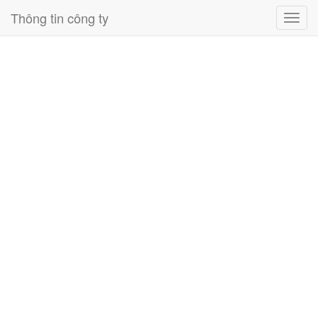
Thông tin công ty
Toggl
navig