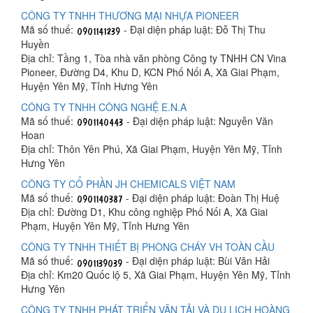
CÔNG TY TNHH THƯƠNG MẠI NHỰA PIONEER
Mã số thuế:
- Đại diện pháp luật: Đỗ Thị Thu
Huyền
Địa chỉ: Tầng 1, Tòa nhà văn phòng Công ty TNHH CN Vina
Pioneer, Đường D4, Khu D, KCN Phố Nối A, Xã Giai Phạm,
Huyện Yên Mỹ, Tỉnh Hưng Yên
CÔNG TY TNHH CÔNG NGHỆ E.N.A
Mã số thuế:
- Đại diện pháp luật: Nguyễn Văn
Hoan
Địa chỉ: Thôn Yên Phú, Xã Giai Phạm, Huyện Yên Mỹ, Tỉnh
Hưng Yên
CÔNG TY CỔ PHẦN JH CHEMICALS VIỆT NAM
Mã số thuế:
- Đại diện pháp luật: Đoàn Thị Huệ
Địa chỉ: Đường D1, Khu công nghiệp Phố Nối A, Xã Giai
Phạm, Huyện Yên Mỹ, Tỉnh Hưng Yên
CÔNG TY TNHH THIẾT BỊ PHÒNG CHÁY VH TOÀN CẦU
Mã số thuế:
- Đại diện pháp luật: Bùi Văn Hải
Địa chỉ: Km20 Quốc lộ 5, Xã Giai Phạm, Huyện Yên Mỹ, Tỉnh
Hưng Yên
CÔNG TY TNHH PHÁT TRIỂN VẬN TẢI VÀ DU LỊCH HOÀNG