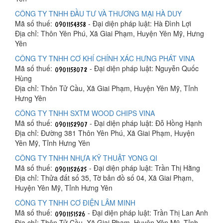
CÔNG TY TNHH ĐẦU TƯ VÀ THƯƠNG MẠI HÀ DUY
Mã số thuế:
- Đại diện pháp luật: Hà Đình Lợi
Địa chỉ: Thôn Yên Phú, Xã Giai Phạm, Huyện Yên Mỹ, Hưng
Yên
CÔNG TY TNHH CƠ KHÍ CHÍNH XÁC HƯNG PHÁT VINA
Mã số thuế:
- Đại diện pháp luật: Nguyễn Quốc
Hùng
Địa chỉ: Thôn Tử Cầu, Xã Giai Phạm, Huyện Yên Mỹ, Tỉnh
Hưng Yên
CÔNG TY TNHH SXTM WOOD CHIPS VINA
Mã số thuế:
- Đại diện pháp luật: Đỗ Hồng Hạnh
Địa chỉ: Đường 381 Thôn Yên Phú, Xã Giai Phạm, Huyện
Yên Mỹ, Tỉnh Hưng Yên
CÔNG TY TNHH NHỰA KỸ THUẬT YONG QI
Mã số thuế:
- Đại diện pháp luật: Trần Thị Hằng
Địa chỉ: Thửa đất số 35, Tờ bản đồ số 04, Xã Giai Phạm,
Huyện Yên Mỹ, Tỉnh Hưng Yên
CÔNG TY TNHH CƠ ĐIỆN LÂM MINH
Mã số thuế:
- Đại diện pháp luật: Trần Thị Lan Anh
Địa chỉ: Thôn Tử Cầu, Xã Giai Phạm, Huyện Yên Mỹ, Tỉnh