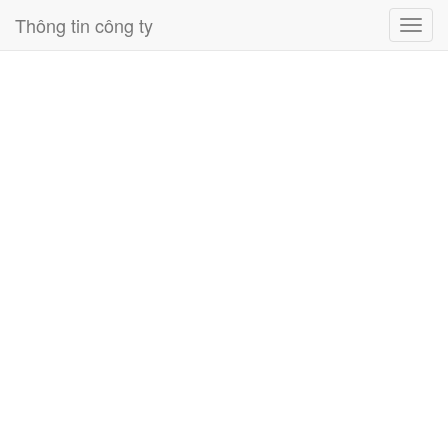
Thông tin công ty
Toggl
navig