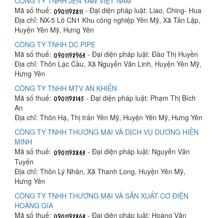
CÔNG TY TNHH JEN YAW VIỆT NAM
Mã số thuế:
- Đại diện pháp luật: Liao, Ching- Hua
Địa chỉ: NX-5 Lô CN1 Khu công nghiệp Yên Mỹ, Xã Tân Lập,
Huyện Yên Mỹ, Hưng Yên
CÔNG TY TNHH DC PIPE
Mã số thuế:
- Đại diện pháp luật: Đào Thị Huyền
Địa chỉ: Thôn Lạc Cầu, Xã Nguyễn Văn Linh, Huyện Yên Mỹ,
Hưng Yên
CÔNG TY TNHH MTV AN KHIỂN
Mã số thuế:
- Đại diện pháp luật: Phạm Thị Bích
An
Địa chỉ: Thôn Hạ, Thị trấn Yên Mỹ, Huyện Yên Mỹ, Hưng Yên
CÔNG TY TNHH THƯƠNG MẠI VÀ DỊCH VỤ DƯƠNG HIỀN
MINH
Mã số thuế:
- Đại diện pháp luật: Nguyễn Văn
Tuyến
Địa chỉ: Thôn Lý Nhân, Xã Thanh Long, Huyện Yên Mỹ,
Hưng Yên
CÔNG TY TNHH THƯƠNG MẠI VÀ SẢN XUẤT CƠ ĐIỆN
HOÀNG GIA
Mã số thuế:
- Đại diện pháp luật: Hoàng Văn