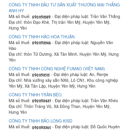
CÔNG TY TNHH ĐẦU TƯ SẢN XUẤT THƯƠNG MẠI THẮNG
ANH HY
Mã số thuế:
- Đại diện pháp luật: Trần Văn Thắng
Địa chỉ: thôn Đạo Khê, Thị trấn Yên Mỹ, Huyện Yên Mỹ,
Hưng Yên
CÔNG TY TNHH HÀO HÒA THUẬN
Mã số thuế:
- Đại diện pháp luật: Nguyễn Văn
Hào
Địa chỉ: thôn Tử Dương, Xã Tân Minh, Huyện Yên Mỹ, Hưng
Yên
CÔNG TY TNHH CÔNG NGHỆ FUMAO (VIỆT NAM)
Mã số thuế:
- Đại diện pháp luật: An, Renjie
Địa chỉ: Nhà xưởng xây sẵn NX6, Lô CN1, Khu công nghiệp
Yên Mỹ, Xã Tân Lập, Huyện Yên Mỹ, Hưng Yên
CÔNG TY TNHH TRẦN BÉO
Mã số thuế:
- Đại diện pháp luật: Trần Văn Khéo
Địa chỉ: Thôn Tráng Vũ, Xã Đồng Than, Huyện Yên Mỹ,
Hưng Yên
CÔNG TY TNHH BẢO LONG KISD
Mã số thuế:
- Đại diện pháp luật: Đỗ Quốc Huyên