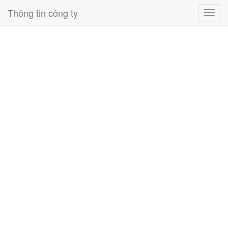
Thông tin công ty
Toggl
navig