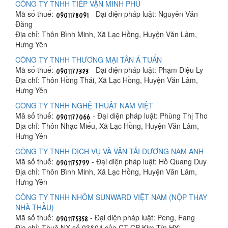
CÔNG TY TNHH TIẾP VẬN MINH PHÚ
Mã số thuế:
- Đại diện pháp luật: Nguyễn Văn
Đăng
Địa chỉ: Thôn Bình Minh, Xã Lạc Hồng, Huyện Văn Lâm,
Hưng Yên
CÔNG TY TNHH THƯƠNG MẠI TÂN Á TUẤN
Mã số thuế:
- Đại diện pháp luật: Phạm Diệu Ly
Địa chỉ: Thôn Hồng Thái, Xã Lạc Hồng, Huyện Văn Lâm,
Hưng Yên
CÔNG TY TNHH NGHỆ THUẬT NAM VIỆT
Mã số thuế:
- Đại diện pháp luật: Phùng Thị Tho
Địa chỉ: Thôn Nhạc Miếu, Xã Lạc Hồng, Huyện Văn Lâm,
Hưng Yên
CÔNG TY TNHH DỊCH VỤ VÀ VẬN TẢI DƯƠNG NAM ANH
Mã số thuế:
- Đại diện pháp luật: Hồ Quang Duy
Địa chỉ: Thôn Bình Minh, Xã Lạc Hồng, Huyện Văn Lâm,
Hưng Yên
CÔNG TY TNHH NHÔM SUNWARD VIỆT NAM (NỘP THAY
NHÀ THẦU)
Mã số thuế:
- Đại diện pháp luật: Peng, Fang
Địa chỉ: Thuê NX số 03&04 của CT CP Kim Tín HY;