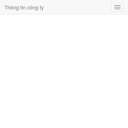
Thông tin công ty
Toggl
navig