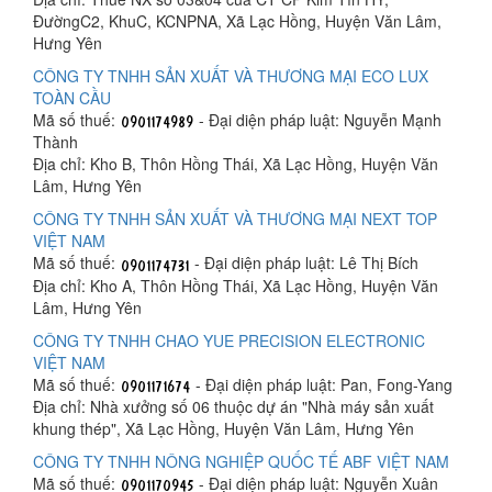
ĐườngC2, KhuC, KCNPNA, Xã Lạc Hồng, Huyện Văn Lâm,
Hưng Yên
CÔNG TY TNHH SẢN XUẤT VÀ THƯƠNG MẠI ECO LUX
TOÀN CẦU
Mã số thuế:
- Đại diện pháp luật: Nguyễn Mạnh
Thành
Địa chỉ: Kho B, Thôn Hồng Thái, Xã Lạc Hồng, Huyện Văn
Lâm, Hưng Yên
CÔNG TY TNHH SẢN XUẤT VÀ THƯƠNG MẠI NEXT TOP
VIỆT NAM
Mã số thuế:
- Đại diện pháp luật: Lê Thị Bích
Địa chỉ: Kho A, Thôn Hồng Thái, Xã Lạc Hồng, Huyện Văn
Lâm, Hưng Yên
CÔNG TY TNHH CHAO YUE PRECISION ELECTRONIC
VIỆT NAM
Mã số thuế:
- Đại diện pháp luật: Pan, Fong-Yang
Địa chỉ: Nhà xưởng số 06 thuộc dự án "Nhà máy sản xuất
khung thép", Xã Lạc Hồng, Huyện Văn Lâm, Hưng Yên
CÔNG TY TNHH NÔNG NGHIỆP QUỐC TẾ ABF VIỆT NAM
Mã số thuế:
- Đại diện pháp luật: Nguyễn Xuân