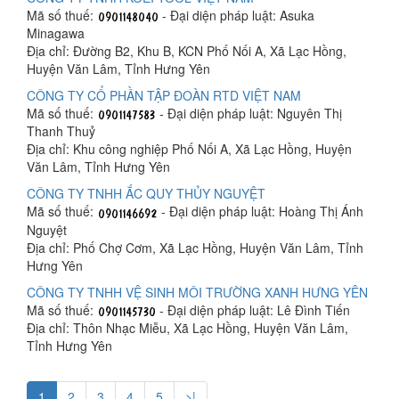
Mã số thuế:
- Đại diện pháp luật: Asuka
Minagawa
Địa chỉ: Đường B2, Khu B, KCN Phố Nối A, Xã Lạc Hồng,
Huyện Văn Lâm, Tỉnh Hưng Yên
CÔNG TY CỔ PHẦN TẬP ĐOÀN RTD VIỆT NAM
Mã số thuế:
- Đại diện pháp luật: Nguyên Thị
Thanh Thuỷ
Địa chỉ: Khu công nghiệp Phố Nối A, Xã Lạc Hồng, Huyện
Văn Lâm, Tỉnh Hưng Yên
CÔNG TY TNHH ẮC QUY THỦY NGUYỆT
Mã số thuế:
- Đại diện pháp luật: Hoàng Thị Ánh
Nguyệt
Địa chỉ: Phố Chợ Cơm, Xã Lạc Hồng, Huyện Văn Lâm, Tỉnh
Hưng Yên
CÔNG TY TNHH VỆ SINH MÔI TRƯỜNG XANH HƯNG YÊN
Mã số thuế:
- Đại diện pháp luật: Lê Đình Tiến
Địa chỉ: Thôn Nhạc Miễu, Xã Lạc Hồng, Huyện Văn Lâm,
Tỉnh Hưng Yên
1
2
3
4
5
>|