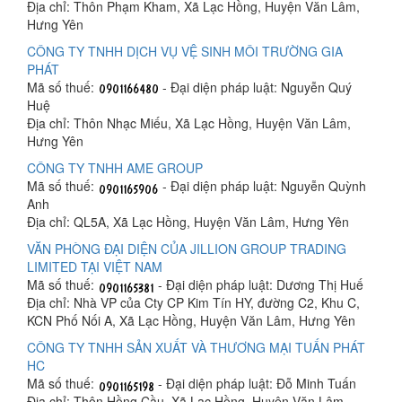
Địa chỉ: Thôn Phạm Kham, Xã Lạc Hồng, Huyện Văn Lâm,
Hưng Yên
CÔNG TY TNHH DỊCH VỤ VỆ SINH MÔI TRƯỜNG GIA
PHÁT
Mã số thuế:
- Đại diện pháp luật: Nguyễn Quý
Huệ
Địa chỉ: Thôn Nhạc Miếu, Xã Lạc Hồng, Huyện Văn Lâm,
Hưng Yên
CÔNG TY TNHH AME GROUP
Mã số thuế:
- Đại diện pháp luật: Nguyễn Quỳnh
Anh
Địa chỉ: QL5A, Xã Lạc Hồng, Huyện Văn Lâm, Hưng Yên
VĂN PHÒNG ĐẠI DIỆN CỦA JILLION GROUP TRADING
LIMITED TẠI VIỆT NAM
Mã số thuế:
- Đại diện pháp luật: Dương Thị Huế
Địa chỉ: Nhà VP của Cty CP Kim Tín HY, đường C2, Khu C,
KCN Phố Nối A, Xã Lạc Hồng, Huyện Văn Lâm, Hưng Yên
CÔNG TY TNHH SẢN XUẤT VÀ THƯƠNG MẠI TUẤN PHÁT
HC
Mã số thuế:
- Đại diện pháp luật: Đỗ Minh Tuấn
Địa chỉ: Thôn Hồng Cầu, Xã Lạc Hồng, Huyện Văn Lâm,