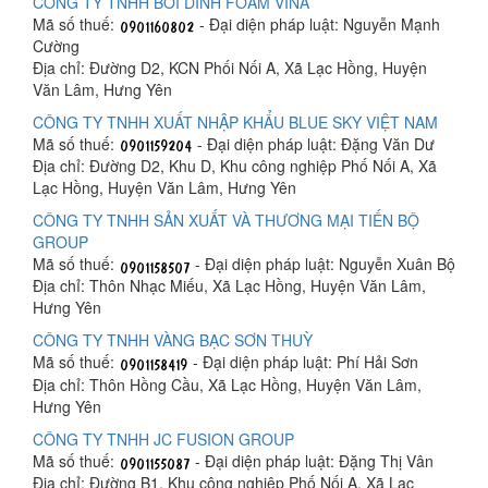
CÔNG TY TNHH BỒI DÍNH FOAM VINA
Mã số thuế:
- Đại diện pháp luật: Nguyễn Mạnh
Cường
Địa chỉ: Đường D2, KCN Phối Nối A, Xã Lạc Hồng, Huyện
Văn Lâm, Hưng Yên
CÔNG TY TNHH XUẤT NHẬP KHẨU BLUE SKY VIỆT NAM
Mã số thuế:
- Đại diện pháp luật: Đặng Văn Dư
Địa chỉ: Đường D2, Khu D, Khu công nghiệp Phố Nối A, Xã
Lạc Hồng, Huyện Văn Lâm, Hưng Yên
CÔNG TY TNHH SẢN XUẤT VÀ THƯƠNG MẠI TIẾN BỘ
GROUP
Mã số thuế:
- Đại diện pháp luật: Nguyễn Xuân Bộ
Địa chỉ: Thôn Nhạc Miếu, Xã Lạc Hồng, Huyện Văn Lâm,
Hưng Yên
CÔNG TY TNHH VÀNG BẠC SƠN THUỲ
Mã số thuế:
- Đại diện pháp luật: Phí Hải Sơn
Địa chỉ: Thôn Hồng Cầu, Xã Lạc Hồng, Huyện Văn Lâm,
Hưng Yên
CÔNG TY TNHH JC FUSION GROUP
Mã số thuế:
- Đại diện pháp luật: Đặng Thị Vân
Địa chỉ: Đường B1, Khu công nghiệp Phố Nối A, Xã Lạc