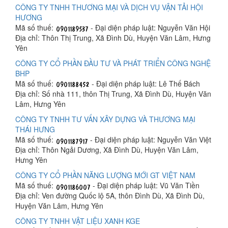
CÔNG TY TNHH THƯƠNG MẠI VÀ DỊCH VỤ VẬN TẢI HỘI
HƯƠNG
Mã số thuế:
- Đại diện pháp luật: Nguyễn Văn Hội
Địa chỉ: Thôn Thị Trung, Xã Đình Dù, Huyện Văn Lâm, Hưng
Yên
CÔNG TY CỔ PHẦN ĐẦU TƯ VÀ PHÁT TRIỂN CÔNG NGHỆ
BHP
Mã số thuế:
- Đại diện pháp luật: Lê Thế Bách
Địa chỉ: Số nhà 111, thôn Thị Trung, Xã Đình Dù, Huyện Văn
Lâm, Hưng Yên
CÔNG TY TNHH TƯ VẤN XÂY DỰNG VÀ THƯƠNG MẠI
THÁI HƯNG
Mã số thuế:
- Đại diện pháp luật: Nguyễn Văn Việt
Địa chỉ: Thôn Ngải Dương, Xã Đình Dù, Huyện Văn Lâm,
Hưng Yên
CÔNG TY CỔ PHẦN NĂNG LƯỢNG MỚI GT VIỆT NAM
Mã số thuế:
- Đại diện pháp luật: Vũ Văn Tiền
Địa chỉ: Ven đường Quốc lộ 5A, thôn Đình Dù, Xã Đình Dù,
Huyện Văn Lâm, Hưng Yên
CÔNG TY TNHH VẬT LIỆU XANH KGE