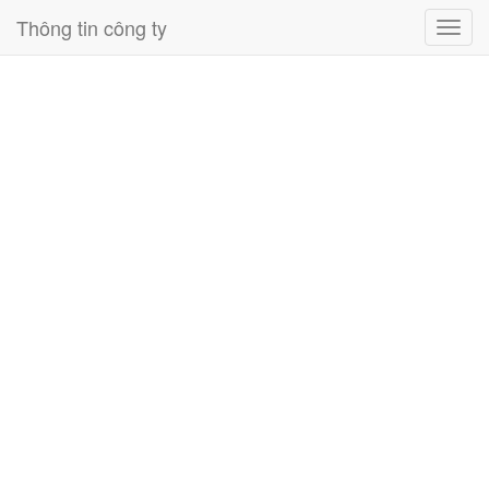
Thông tin công ty
Toggl
navig