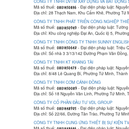
CÔNG TY TNHH DVTM XÂY DỰNG VÀ BẤT ĐỘNG 
Mã số thuế:
- Đại diện pháp luật: Nguyễ
Địa chỉ: 28 Thạch Nam, Khu Cẩm Khê, Phường Tứ 
CÔNG TY TNHH PHÁT TRIỂN CÔNG NGHIỆP THIÊ
Mã số thuế:
- Đại diện pháp luật: Tườn
Địa chỉ: Khu công nghiệp Đại An, Quốc lộ 5, Phườ
CÔNG TY TNHH CÔNG TY TNHH SUNNY ENGLISH
Mã số thuế:
- Đại diện pháp luật: Triệu
Địa chỉ: Số nhà 3 3/13/142 Đường Phạm Văn Đồng
CÔNG TY TNHH KT KHANG TÀI
Mã số thuế:
- Đại diện pháp luật: Nguyễ
Địa chỉ: 8/48 Lê Quang Bí, Phường Tứ Minh, Thành
CÔNG TY TNHH CƠM CÁNH ĐỒNG
Mã số thuế:
- Đại diện pháp luật: Nguy
Địa chỉ: Số 18 Nguyễn Văn Linh, Phường Tứ Minh,
CÔNG TY CỔ PHẦN ĐẦU TƯ VDL GROUP
Mã số thuế:
- Đại diện pháp luật: Nguyễ
Địa chỉ: Số 22/66, Đường Tân Trào, Phường Tứ Mi
CÔNG TY TNHH CUNG ỨNG THIẾT BỊ SỰ KIỆN T
Mã số thuế:
- Đại diện pháp luật: Nguy