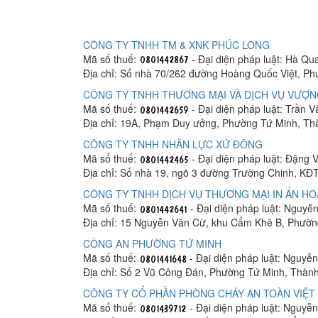
CÔNG TY TNHH TM & XNK PHÚC LONG
Mã số thuế:
- Đại diện pháp luật: Hà Q
Địa chỉ: Số nhà 70/262 đường Hoàng Quốc Việt, P
CÔNG TY TNHH THƯƠNG MẠI VÀ DỊCH VỤ VƯỢN
Mã số thuế:
- Đại diện pháp luật: Trần 
Địa chỉ: 19A, Phạm Duy ưởng, Phường Tứ Minh, Th
CÔNG TY TNHH NHÂN LỰC XỨ ĐÔNG
Mã số thuế:
- Đại diện pháp luật: Đặng
Địa chỉ: Số nhà 19, ngõ 3 đường Trường Chinh, KĐ
CÔNG TY TNHH DỊCH VỤ THƯƠNG MẠI IN ẤN H
Mã số thuế:
- Đại diện pháp luật: Nguyễ
Địa chỉ: 15 Nguyễn Văn Cừ, khu Cẩm Khê B, Phườn
CÔNG AN PHƯỜNG TỨ MINH
Mã số thuế:
- Đại diện pháp luật: Nguyễ
Địa chỉ: Số 2 Vũ Công Đán, Phường Tứ Minh, Thàn
CÔNG TY CỔ PHẦN PHÒNG CHÁY AN TOÀN VIỆT
Mã số thuế:
- Đại diện pháp luật: Nguyễ