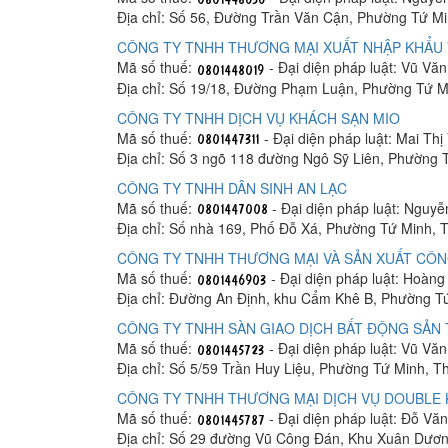
Địa chỉ: Số 56, Đường Trần Văn Cận, Phường Tứ M
CÔNG TY TNHH THƯƠNG MẠI XUẤT NHẬP KHẨU 
Mã số thuế:
- Đại diện pháp luật: Vũ Vă
Địa chỉ: Số 19/18, Đường Phạm Luận, Phường Tứ M
CÔNG TY TNHH DỊCH VỤ KHÁCH SẠN MIO
Mã số thuế:
- Đại diện pháp luật: Mai Thị
Địa chỉ: Số 3 ngõ 118 đường Ngô Sỹ Liên, Phường
CÔNG TY TNHH DÂN SINH AN LẠC
Mã số thuế:
- Đại diện pháp luật: Nguyễ
Địa chỉ: Số nhà 169, Phố Đỗ Xá, Phường Tứ Minh,
CÔNG TY TNHH THƯƠNG MẠI VÀ SẢN XUẤT CÔ
Mã số thuế:
- Đại diện pháp luật: Hoàn
Địa chỉ: Đường An Định, khu Cẩm Khê B, Phường T
CÔNG TY TNHH SÀN GIAO DỊCH BẤT ĐỘNG SẢN 
Mã số thuế:
- Đại diện pháp luật: Vũ Vă
Địa chỉ: Số 5/59 Trần Huy Liệu, Phường Tứ Minh, 
CÔNG TY TNHH THƯƠNG MẠI DỊCH VỤ DOUBLE 
Mã số thuế:
- Đại diện pháp luật: Đỗ Văn
Địa chỉ: Số 29 đường Vũ Công Đán, Khu Xuân Dươ