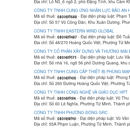
Địa chỉ: Lô N3_6 ngõ 2, phố Đặng Tính, khu Cẩm 
CÔNG TY TNHH CUNG ỨNG NHÂN LỰC BẢO AN 
Mã số thuế:
- Đại diện pháp luật: Phạm
Địa chỉ: Số 57 Vũ Công Đán, Khu Xuân Dương, Ph
CÔNG TY TNHH EASTERN WIND GLOBAL
Mã số thuế:
- Đại diện pháp luật: Đỗ Tuấ
Địa chỉ: Số 48/270 Hoàng Quốc Việt, Phường Tứ M
CÔNG TY CỔ PHẦN XÂY DỰNG VÀ THƯƠNG MẠI 
Mã số thuế:
- Đại diện pháp luật: Lưu V
Địa chỉ: Số nhà 16, ngõ 56 phố Dương Quang, khu
CÔNG TY TNHH CUNG CẤP THIẾT BỊ PHÙNG MẠ
Mã số thuế:
- Đại diện pháp luật: Phùn
Địa chỉ: Số 260 Đường Hoàng Quốc Việt, Phường T
CÔNG TY TNHH CÔNG NGHỆ VÀ GIÁO DỤC HPT
Mã số thuế:
- Đại diện pháp luật: Vũ Th
Địa chỉ: Số 60 Lê Nghĩa, Phường Tứ Minh, Thành 
CÔNG TY TNHH PHƯƠNG ĐÔNG GRC
Mã số thuế:
- Đại diện pháp luật: Vũ Vă
Địa chỉ: 55A Phạm Luận, Phường Tứ Minh, Thành 