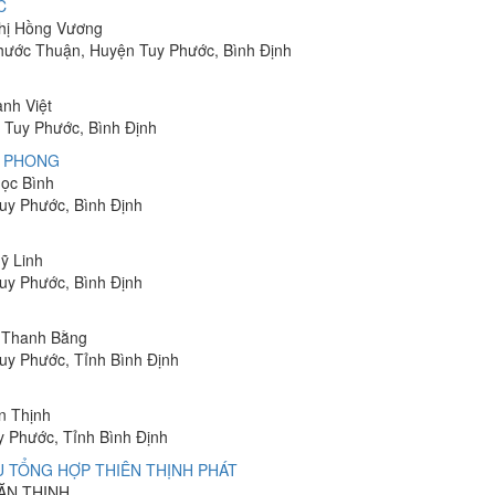
C
Thị Hồng Vương
hước Thuận, Huyện Tuy Phước, Bình Định
anh Việt
 Tuy Phước, Bình Định
N PHONG
gọc Bình
uy Phước, Bình Định
ỹ Linh
uy Phước, Bình Định
n Thanh Bằng
uy Phước, Tỉnh Bình Định
n Thịnh
y Phước, Tỉnh Bình Định
 TỔNG HỢP THIÊN THỊNH PHÁT
VĂN THỊNH