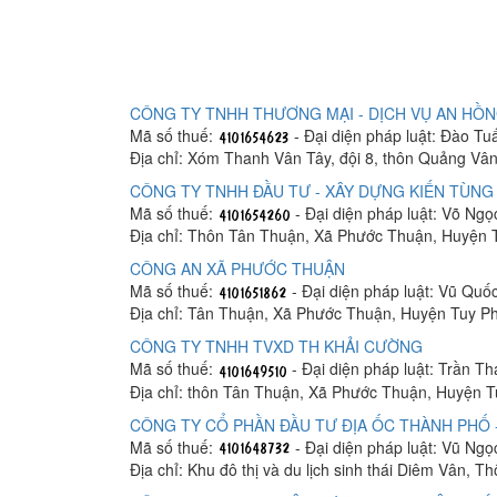
CÔNG TY TNHH THƯƠNG MẠI - DỊCH VỤ AN HỒ
Mã số thuế:
- Đại diện pháp luật: Đào Tu
Địa chỉ: Xóm Thanh Vân Tây, đội 8, thôn Quảng Vâ
CÔNG TY TNHH ĐẦU TƯ - XÂY DỰNG KIẾN TÙNG
Mã số thuế:
- Đại diện pháp luật: Võ Ng
Địa chỉ: Thôn Tân Thuận, Xã Phước Thuận, Huyện 
CÔNG AN XÃ PHƯỚC THUẬN
Mã số thuế:
- Đại diện pháp luật: Vũ Quố
Địa chỉ: Tân Thuận, Xã Phước Thuận, Huyện Tuy Ph
CÔNG TY TNHH TVXD TH KHẢI CƯỜNG
Mã số thuế:
- Đại diện pháp luật: Trần 
Địa chỉ: thôn Tân Thuận, Xã Phước Thuận, Huyện T
CÔNG TY CỔ PHẦN ĐẦU TƯ ĐỊA ỐC THÀNH PHỐ 
Mã số thuế:
- Đại diện pháp luật: Vũ Ngọ
Địa chỉ: Khu đô thị và du lịch sinh thái Diêm Vân