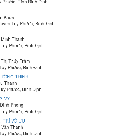
y Phước, Tỉnh Bình Định
ân Khoa
Huyện Tuy Phước, Bình Định
ị Minh Thanh
 Tuy Phước, Bình Định
n Thị Thúy Trâm
Tuy Phước, Bình Định
RƯỜNG THỊNH
iếu Thanh
Tuy Phước, Bình Định
G VY
n Đình Phong
 Tuy Phước, Bình Định
 TRÍ VÔ ƯU
n Văn Thanh
Tuy Phước, Bình Định