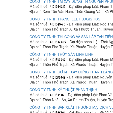
CÔNG TY TNHH TM XÂY DỰNG TH NGUYÊN PHÚ
Mã số thuế:
- Đại diện pháp luật: Phạm 
Địa chỉ: Xóm Tân Vân Nam, Thôn Quảng Vân, Xã P
CÔNG TY TNHH TRANSFLEET LOGISTICS
Mã số thuế:
- Đại diện pháp luật: Ngô Th
Địa chỉ: Thôn Phổ Trạch A, Xã Phước Thuận, Huyện
CÔNG TY TNHH THI CÔNG VÀ SAN LẤP TÂN TIẾ
Mã số thuế:
- Đại diện pháp luật: Thái N
Địa chỉ: Thôn Phổ Trạch, Xã Phước Thuận, Huyện T
CÔNG TY TNHH THỦY SẢN LINH LINH
Mã số thuế:
- Đại diện pháp luật: Phạm M
Địa chỉ: Thôn Phổ Trạch, Xã Phước Thuận, Huyện T
CÔNG TY TNHH CƠ KHÍ XÂY DỰNG THANH BẰNG
Mã số thuế:
- Đại diện pháp luật: Nguyễ
Địa chỉ: Thôn Phổ Trạch, Xã Phước Thuận, Huyện T
CÔNG TY TNHH KỸ THUẬT PHAN THỊNH
Mã số thuế:
- Đại diện pháp luật: Phan Vă
Địa chỉ: Thôn Nhân Ân, Xã Phước Thuận, Huyện Tu
CÔNG TY TNHH SẢN XUẤT THƯƠNG MẠI DỊCH VỤ
Mã số thuế:
- Đại diện pháp luật: PHAN 