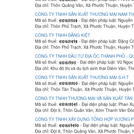
Địa chỉ: Thôn Quảng Vân, Xã Phước Thuận, Huyện 
CÔNG TY TNHH SẢN XUẤT THƯƠNG MẠI NAM T
Mã số thuế:
- Đại diện pháp luật: Nguyễ
Địa chỉ: Thôn Phổ Trạch, Xã Phước Thuận, Huyện T
CÔNG TY TNHH ĐẶNG KIỆT
Mã số thuế:
- Đại diện pháp luật: Đặng 
Địa chỉ: Thôn Phổ Trạch, Xã Phước Thuận, Huyện T
CÔNG TY TNHH ĐẦU TƯ ĐỊA ỐC THÀNH PHỐ - 
Mã số thuế:
- Đại diện pháp luật: Vũ Ngọc
Địa chỉ: Khu đô thị và du lịch sinh thái Diêm Vân
CÔNG TY TNHH SẢN XUẤT THƯƠNG MẠI S.H.T
Mã số thuế:
- Đại diện pháp luật: Nguyễn
Địa chỉ: Thôn Tân Thuận, Xã Phước Thuận, Huyện 
CÔNG TY TNHH THƯƠNG MẠI VÀ SẢN XUẤT TÂN 
Mã số thuế:
- Đại diện pháp luật: Phan X
Địa chỉ: Đội 9, Thôn Quản Vân, Xóm Thanh Vân Đô
CÔNG TY TNHH XÂY DỰNG TỔNG HỢP VƯỢNG P
Mã số thuế:
- Đại diện pháp luật: Nguyễ
Địa chỉ: Đội 8, Thôn Quảng Vân, Xã Phước Thuận, 