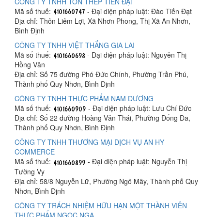
CÔNG TY TNHH TÔN THÉP TIẾN ĐẠT
Mã số thuế:
- Đại diện pháp luật: Đào Tiến Đạt
Địa chỉ: Thôn Liêm Lợi, Xã Nhơn Phong, Thị Xã An Nhơn,
Bình Định
CÔNG TY TNHH VIỆT THẮNG GIA LAI
Mã số thuế:
- Đại diện pháp luật: Nguyễn Thị
Hồng Vân
Địa chỉ: Số 75 đường Phó Đức Chính, Phường Trần Phú,
Thành phố Quy Nhơn, Bình Định
CÔNG TY TNHH THỰC PHẨM NAM DƯƠNG
Mã số thuế:
- Đại diện pháp luật: Lưu Chí Đức
Địa chỉ: Số 22 đường Hoàng Văn Thái, Phường Đống Đa,
Thành phố Quy Nhơn, Bình Định
CÔNG TY TNHH THƯƠNG MẠI DỊCH VỤ AN HY
COMMERCE
Mã số thuế:
- Đại diện pháp luật: Nguyễn Thị
Tường Vy
Địa chỉ: 58/8 Nguyễn Lữ, Phường Ngô Mây, Thành phố Quy
Nhơn, Bình Định
CÔNG TY TRÁCH NHIỆM HỮU HẠN MỘT THÀNH VIÊN
THỰC PHẨM NGỌC NGA