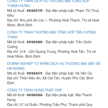
CÔNG TY TNHH DỊCH VỤ THƯƠNG MẠI TỔNG HỢP
THANH HƯNG
Mã số thuế:
- Đại diện pháp luật: Phạm Thị Thuý
Kiều
Địa chỉ: Khu phố An Lộc 1, Phường Hoài Thanh, Thị xã Hoài
Nhơn, Bình Định
CÔNG TY TNHH THƯƠNG MẠI TỔNG HỢP TÂN CƯỜNG
THỊNH
Mã số thuế:
- Đại diện pháp luật: Trần Quốc
Cương
Địa chỉ: 218 - 220 Quang Trung, Phường Hoài Tân, Thị xã
Hoài Nhơn, Bình Định
DOANH NGHIỆP TƯ NHÂN DỊCH VỤ THƯƠNG MẠI VẬN TẢI
HÀ KHANG
Mã số thuế:
- Đại diện pháp luật: Hà Văn Ca
Địa chỉ: Thôn Kiều An, Xã Cát Tân, Huyện Phù Cát, Bình
Định
CÔNG TY TNHH HƯNG PHÁT OHP
Mã số thuế:
- Đại diện pháp luật: Mai Thanh
Hưng
Địa chỉ: 07 Lê Duẫn, Phường Trần Phú, Thành phố Quy