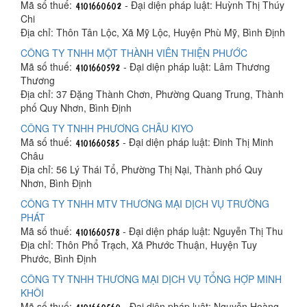
Mã số thuế:
- Đại diện pháp luật: Huỳnh Thị Thúy
Chi
Địa chỉ: Thôn Tân Lộc, Xã Mỹ Lộc, Huyện Phù Mỹ, Bình Định
CÔNG TY TNHH MỘT THÀNH VIÊN THIỆN PHƯỚC
Mã số thuế:
- Đại diện pháp luật: Lâm Thương
Thương
Địa chỉ: 37 Đặng Thành Chơn, Phường Quang Trung, Thành
phố Quy Nhơn, Bình Định
CÔNG TY TNHH PHƯƠNG CHÂU KIYO
Mã số thuế:
- Đại diện pháp luật: Đinh Thị Minh
Châu
Địa chỉ: 56 Lý Thái Tổ, Phường Thị Nại, Thành phố Quy
Nhơn, Bình Định
CÔNG TY TNHH MTV THƯƠNG MẠI DỊCH VỤ TRƯỜNG
PHÁT
Mã số thuế:
- Đại diện pháp luật: Nguyễn Thị Thu
Địa chỉ: Thôn Phổ Trạch, Xã Phước Thuận, Huyện Tuy
Phước, Bình Định
CÔNG TY TNHH THƯƠNG MẠI DỊCH VỤ TỔNG HỢP MINH
KHÔI
Mã số thuế:
- Đại diện pháp luật: Nguyễn Hoàng