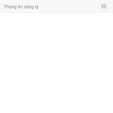
Thông tin công ty
Toggl
navig