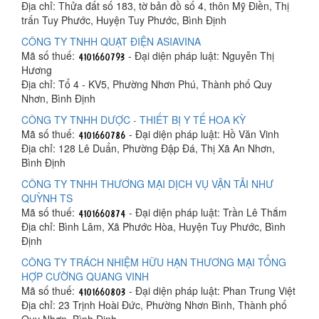
Địa chỉ: Thửa đất số 183, tờ bản đồ số 4, thôn Mỹ Điền, Thị
trấn Tuy Phước, Huyện Tuy Phước, Bình Định
CÔNG TY TNHH QUẠT ĐIỆN ASIAVINA
Mã số thuế:
- Đại diện pháp luật: Nguyễn Thị
Hương
Địa chỉ: Tổ 4 - KV5, Phường Nhơn Phú, Thành phố Quy
Nhơn, Bình Định
CÔNG TY TNHH DƯỢC - THIẾT BỊ Y TẾ HOA KỲ
Mã số thuế:
- Đại diện pháp luật: Hồ Văn Vinh
Địa chỉ: 128 Lê Duẩn, Phường Đập Đá, Thị Xã An Nhơn,
Bình Định
CÔNG TY TNHH THƯƠNG MẠI DỊCH VỤ VẬN TẢI NHƯ
QUỲNH TS
Mã số thuế:
- Đại diện pháp luật: Trần Lê Thắm
Địa chỉ: Bình Lâm, Xã Phước Hòa, Huyện Tuy Phước, Bình
Định
CÔNG TY TRÁCH NHIỆM HỮU HẠN THƯƠNG MẠI TỔNG
HỢP CƯỜNG QUANG VINH
Mã số thuế:
- Đại diện pháp luật: Phan Trung Việt
Địa chỉ: 23 Trịnh Hoài Đức, Phường Nhơn Bình, Thành phố
Quy Nhơn, Bình Định