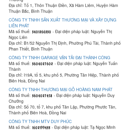
Địa chỉ: Tổ 1, Thôn Thuận Điền, Xã Hàm Liêm, Huyện Hàm
Thuận Bắc, Bình Thuận
CÔNG TY TNHH SẢN XUẤT THƯƠNG MẠI VÀ XÂY DỰNG
LIÊN PHÁT
Mã số thuế:
- Đại diện pháp luật: Nguyễn Thị
Ngọc Liên
Địa chỉ: B1/52 Nguyễn Thị Định, Phường Phú Tài, Thành phố
Phan Thiết, Bình Thuận
CÔNG TY TNHH GARAGE VẬN TẢI ĐẠI THÀNH CÔNG
Mã số thuế:
- Đại diện pháp luật: Nguyễn Tuấn
Thành
Địa chỉ: I19A, tổ 5, khu phố 5, Phường Tân Hiệp, Thành phố
Biên Hoà, Đồng Nai
CÔNG TY TNHH THƯƠNG MẠI GỖ HOÀNG NAM PHÁT
Mã số thuế:
- Đại diện pháp luật: Nguyễn Duy
Chưởng
Địa chỉ: Số 70, tổ 7, khu phố Tân Lập, Phường Phước Tân,
Thành phố Biên Hoà, Đồng Nai
CÔNG TY TNHH MTV DUY PHÚC
Mã số thuế:
- Đại diện pháp luật: Tạ Ngọc Minh