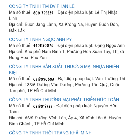
CÔNG TY TNHH TM DV PHAN LÊ
Mã số thuế:
- Đại diện pháp luật: Lê Thị Nhật
Linh
Địa chỉ: Buôn Jang Lành, Xã Krông Na, Huyện Buôn Đôn,
Đắk Lắk
CÔNG TY TNHH NGỌC ANH PY
Mã số thuế:
- Đại diện pháp luật: Đặng Ngọc Anh
Địa chỉ: Khu phố Nam Bình 1, Phường Hòa Xuân Tây, Thị xã
Đông Hoà, Phú Yên
CÔNG TY TNHH SẢN XUẤT THƯƠNG MẠI NHỰA NHIÊN
KIỆT
Mã số thuế:
- Đại diện pháp luật: Văn Trường Thi
Địa chỉ: 133/6 Dương Văn Dương, Phường Tân Quý, Quận
Tân phú, TP Hồ Chí Minh
CÔNG TY TNHH THƯƠNG MẠI PHÁT TRIỂN ĐỨC TOÀN
Mã số thuế:
- Đại diện pháp luật: Nguyễn Hữu
Toàn
Địa chỉ: A6/9 Đường Vĩnh Lộc, Ấp 4, Xã Vĩnh Lộc A, Huyện
Bình Chánh, TP Hồ Chí Minh
CÔNG TY TNHH THỜI TRANG KHẢI MINH