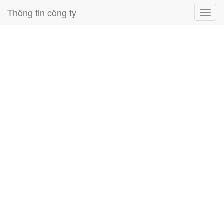
Thông tin công ty
Toggl
navig