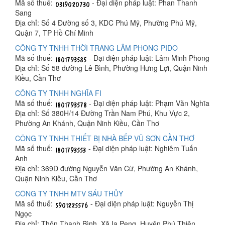
Mã số thuế:
- Đại diện pháp luật: Phan Thanh
Sang
Địa chỉ: Số 4 Đường số 3, KDC Phú Mỹ, Phường Phú Mỹ,
Quận 7, TP Hồ Chí Minh
CÔNG TY TNHH THỜI TRANG LÂM PHONG PIDO
Mã số thuế:
- Đại diện pháp luật: Lâm Minh Phong
Địa chỉ: Số 58 đường Lê Bình, Phường Hưng Lợi, Quận Ninh
Kiều, Cần Thơ
CÔNG TY TNHH NGHĨA FI
Mã số thuế:
- Đại diện pháp luật: Phạm Văn Nghĩa
Địa chỉ: Số 380H/14 Đường Trần Nam Phú, Khu Vực 2,
Phường An Khánh, Quận Ninh Kiều, Cần Thơ
CÔNG TY TNHH THIẾT BỊ NHÀ BẾP VŨ SƠN CẦN THƠ
Mã số thuế:
- Đại diện pháp luật: Nghiêm Tuấn
Anh
Địa chỉ: 369D đường Nguyễn Văn Cừ, Phường An Khánh,
Quận Ninh Kiều, Cần Thơ
CÔNG TY TNHH MTV SÁU THỦY
Mã số thuế:
- Đại diện pháp luật: Nguyễn Thị
Ngọc
Địa chỉ: Thôn Thanh Bình, Xã Ia Peng, Huyện Phú Thiện,