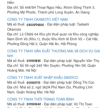
Hiền
Địa chỉ: Số 448/5H Thoại Ngọc Hầu, Khóm Đông Thịnh 3,
Phường Mỹ Phước, Thành phố Long Xuyên, An Giang
CÔNG TY TNHH OKAMOTO VIỆT NAM
Mã số thuế:
- Đại diện pháp luật: Tadashi
Okamoto
Địa chỉ: Lô CN26-04 Khu phi thuế quan và Khu công nghiệp
Nam Đình Vũ (Khu 1), thuộc Khu Kinh tế Đình Vũ – Cát Hải,
Phường Đông Hải 2, Quận Hải An, Hải Phòng
CÔNG TY TNHH SẢN XUẤT THƯƠNG MẠI VÀ DỊCH VỤ GIA
NHI
Mã số thuế:
- Đại diện pháp luật: Nguyễn Văn Thọ
Địa chỉ: Số 59 ngõ 249 Yên Duyên, Phường Yên Sở, Quận
Hoàng Mai, Hà Nội
CÔNG TY TNHH XUẤT NHẬP KHẨU DAISYCO
Mã số thuế:
- Đại diện pháp luật: Đồng Thị Cúc
Địa chỉ: Nhà số 2, ngõ 362A Phố Nam Dư, Phường Lĩnh
Nam, Quận Hoàng Mai, Hà Nội
CÔNG TY TNHH THỜI TRANG TOAN BÌNH
Mã số thuế:
- Đại diện pháp luật: Vũ Thị Toan