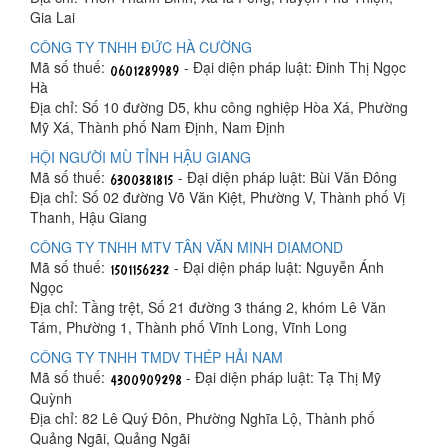
Gia Lai
CÔNG TY TNHH ĐỨC HÀ CƯỜNG
Mã số thuế:
- Đại diện pháp luật: Đinh Thị Ngọc
Hà
Địa chỉ: Số 10 đường D5, khu công nghiệp Hòa Xá, Phường
Mỹ Xá, Thành phố Nam Định, Nam Định
HỘI NGƯỜI MÙ TỈNH HẬU GIANG
Mã số thuế:
- Đại diện pháp luật: Bùi Văn Đông
Địa chỉ: Số 02 đường Võ Văn Kiệt, Phường V, Thành phố Vị
Thanh, Hậu Giang
CÔNG TY TNHH MTV TÂN VĂN MINH DIAMOND
Mã số thuế:
- Đại diện pháp luật: Nguyễn Ánh
Ngọc
Địa chỉ: Tầng trệt, Số 21 đường 3 tháng 2, khóm Lê Văn
Tám, Phường 1, Thành phố Vĩnh Long, Vĩnh Long
CÔNG TY TNHH TMDV THÉP HẢI NAM
Mã số thuế:
- Đại diện pháp luật: Tạ Thị Mỹ
Quỳnh
Địa chỉ: 82 Lê Quý Đôn, Phường Nghĩa Lộ, Thành phố
Quảng Ngãi, Quảng Ngãi