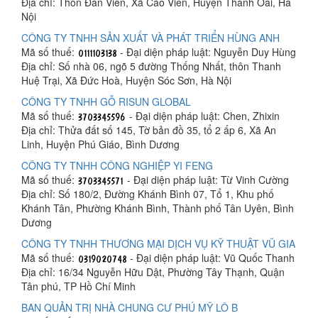
Địa chỉ: Thôn Đàn Viên, Xã Cao Viên, Huyện Thanh Oai, Hà
Nội
CÔNG TY TNHH SẢN XUẤT VÀ PHÁT TRIỂN HÙNG ANH
Mã số thuế:
- Đại diện pháp luật: Nguyễn Duy Hùng
Địa chỉ: Số nhà 06, ngõ 5 đường Thống Nhất, thôn Thanh
Huệ Trại, Xã Đức Hoà, Huyện Sóc Sơn, Hà Nội
CÔNG TY TNHH GỖ RISUN GLOBAL
Mã số thuế:
- Đại diện pháp luật: Chen, Zhixin
Địa chỉ: Thửa đất số 145, Tờ bản đồ 35, tổ 2 ấp 6, Xã An
Linh, Huyện Phú Giáo, Bình Dương
CÔNG TY TNHH CÔNG NGHIỆP YI FENG
Mã số thuế:
- Đại diện pháp luật: Từ Vinh Cường
Địa chỉ: Số 180/2, Đường Khánh Bình 07, Tổ 1, Khu phố
Khánh Tân, Phường Khánh Bình, Thành phố Tân Uyên, Bình
Dương
CÔNG TY TNHH THƯƠNG MẠI DỊCH VỤ KỸ THUẬT VŨ GIA
Mã số thuế:
- Đại diện pháp luật: Vũ Quốc Thanh
Địa chỉ: 16/34 Nguyễn Hữu Dật, Phường Tây Thạnh, Quận
Tân phú, TP Hồ Chí Minh
BAN QUẢN TRỊ NHÀ CHUNG CƯ PHÚ MỸ LÔ B