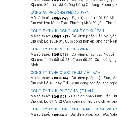
Địa chỉ: Số nhà 188 đường Đồng Chương, Phường K
CÔNG AN PHƯỜNG KHÚC XUYÊN
Mã số thuế:
- Đại diện pháp luật: Đỗ Min
Địa chỉ: khu Khúc Toại, Phường Khúc Xuyên, Thành
CÔNG TY TNHH CÔNG NGHỆ CƠ KHÍ EAH
Mã số thuế:
- Đại diện pháp luật: Nguyễ
Địa chỉ: Lô 13CN01, Cụm công nghiệp làng nghề K
CÔNG TY TNHH MC TOOLS VINA
Mã số thuế:
- Đại diện pháp luật: Nguyễn
Địa chỉ: Thửa đất số 23, tờ bản đồ 20, Cụm công 
Ninh
CÔNG TY TNHH QUỐC TẾ JM VIỆT NAM
Mã số thuế:
- Đại diện pháp luật: Sun, M
Địa chỉ: Lô 16, dãy CN4, cụm công nghiệp làng ng
CÔNG TY TNHH PL TECH VIỆT NAM
Mã số thuế:
- Đại diện pháp luật: Trần T
Địa chỉ: Lô 07-CN2 Cụm công nghiệp và dịch vụ là
CÔNG TY TNHH CÔNG NGHỆ NANO DENAI VIỆT
Mã số thuế:
- Đại diện pháp luật: Wu, Yah