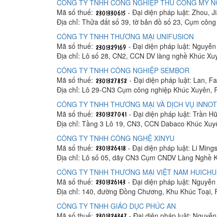
CÔNG TY TNHH CÔNG NGHIỆP THỦ CÔNG MỸ N
Mã số thuế:
- Đại diện pháp luật: Zhou, 
Địa chỉ: Thửa đất số 39, tờ bản đồ số 23, Cụm cô
CÔNG TY TNHH THƯƠNG MẠI UNIFUSION
Mã số thuế:
- Đại diện pháp luật: Nguyễn
Địa chỉ: Lô số 28, CN2, CCN DV làng nghề Khúc X
CÔNG TY TNHH CÔNG NGHIỆP SEMBOR
Mã số thuế:
- Đại diện pháp luật: Lan, F
Địa chỉ: Lô 29-CN3 Cụm công nghiệp Khúc Xuyên, 
CÔNG TY TNHH THƯƠNG MẠI VÀ DỊCH VỤ INNOT
Mã số thuế:
- Đại diện pháp luật: Trần 
Địa chỉ: Tầng 3 Lô 19, CN3, CCN Dabaco Khúc Xuy
CÔNG TY TNHH CÔNG NGHỆ XINYU
Mã số thuế:
- Đại diện pháp luật: Li Ming
Địa chỉ: Lô số 05, dãy CN3 Cụm CNDV Làng Nghề 
CÔNG TY TNHH THƯƠNG MẠI VIỆT NAM HUICH
Mã số thuế:
- Đại diện pháp luật: Nguyễn
Địa chỉ: 140, đường Đồng Chương, Khu Khúc Toại,
CÔNG TY TNHH GIÁO DỤC PHÚC AN
Mã số thuế:
- Đại diện pháp luật: Nguyễ