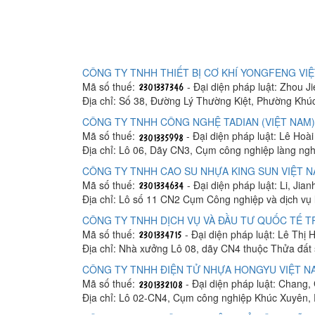
CÔNG TY TNHH THIẾT BỊ CƠ KHÍ YONGFENG VI
Mã số thuế:
- Đại diện pháp luật: Zhou Ji
Địa chỉ: Số 38, Đường Lý Thường Kiệt, Phường Khú
CÔNG TY TNHH CÔNG NGHỆ TADIAN (VIỆT NAM)
Mã số thuế:
- Đại diện pháp luật: Lê Hoà
Địa chỉ: Lô 06, Dãy CN3, Cụm công nghiệp làng n
CÔNG TY TNHH CAO SU NHỰA KING SUN VIỆT 
Mã số thuế:
- Đại diện pháp luật: Li, Jia
Địa chỉ: Lô số 11 CN2 Cụm Công nghiệp và dịch v
CÔNG TY TNHH DỊCH VỤ VÀ ĐẦU TƯ QUỐC TẾ 
Mã số thuế:
- Đại diện pháp luật: Lê Thị
Địa chỉ: Nhà xưởng Lô 08, dãy CN4 thuộc Thửa đất
CÔNG TY TNHH ĐIỆN TỬ NHỰA HONGYU VIỆT N
Mã số thuế:
- Đại diện pháp luật: Chang,
Địa chỉ: Lô 02-CN4, Cụm công nghiệp Khúc Xuyên,