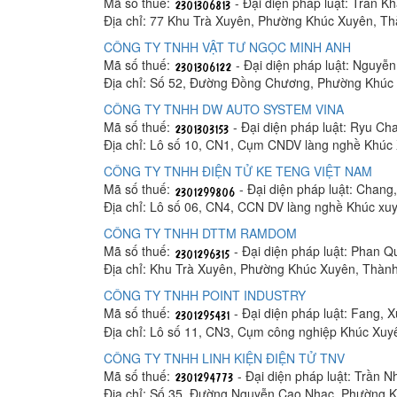
Mã số thuế:
- Đại diện pháp luật: Trần K
Địa chỉ: 77 Khu Trà Xuyên, Phường Khúc Xuyên, Th
CÔNG TY TNHH VẬT TƯ NGỌC MINH ANH
Mã số thuế:
- Đại diện pháp luật: Nguyễ
Địa chỉ: Số 52, Đường Đồng Chương, Phường Khúc 
CÔNG TY TNHH DW AUTO SYSTEM VINA
Mã số thuế:
- Đại diện pháp luật: Ryu C
Địa chỉ: Lô số 10, CN1, Cụm CNDV làng nghề Khúc
CÔNG TY TNHH ĐIỆN TỬ KE TENG VIỆT NAM
Mã số thuế:
- Đại diện pháp luật: Chang
Địa chỉ: Lô số 06, CN4, CCN DV làng nghề Khúc xu
CÔNG TY TNHH DTTM RAMDOM
Mã số thuế:
- Đại diện pháp luật: Phan Q
Địa chỉ: Khu Trà Xuyên, Phường Khúc Xuyên, Thành
CÔNG TY TNHH POINT INDUSTRY
Mã số thuế:
- Đại diện pháp luật: Fang, 
Địa chỉ: Lô số 11, CN3, Cụm công nghiệp Khúc Xu
CÔNG TY TNHH LINH KIỆN ĐIỆN TỬ TNV
Mã số thuế:
- Đại diện pháp luật: Trần 
Địa chỉ: Số 35, Đường Nguyễn Cao Nhạc, Phường K