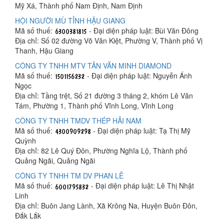
Mỹ Xá, Thành phố Nam Định, Nam Định
HỘI NGƯỜI MÙ TỈNH HẬU GIANG
Mã số thuế:
- Đại diện pháp luật: Bùi Văn Đông
Địa chỉ: Số 02 đường Võ Văn Kiệt, Phường V, Thành phố Vị
Thanh, Hậu Giang
CÔNG TY TNHH MTV TÂN VĂN MINH DIAMOND
Mã số thuế:
- Đại diện pháp luật: Nguyễn Ánh
Ngọc
Địa chỉ: Tầng trệt, Số 21 đường 3 tháng 2, khóm Lê Văn
Tám, Phường 1, Thành phố Vĩnh Long, Vĩnh Long
CÔNG TY TNHH TMDV THÉP HẢI NAM
Mã số thuế:
- Đại diện pháp luật: Tạ Thị Mỹ
Quỳnh
Địa chỉ: 82 Lê Quý Đôn, Phường Nghĩa Lộ, Thành phố
Quảng Ngãi, Quảng Ngãi
CÔNG TY TNHH TM DV PHAN LÊ
Mã số thuế:
- Đại diện pháp luật: Lê Thị Nhật
Linh
Địa chỉ: Buôn Jang Lành, Xã Krông Na, Huyện Buôn Đôn,
Đắk Lắk