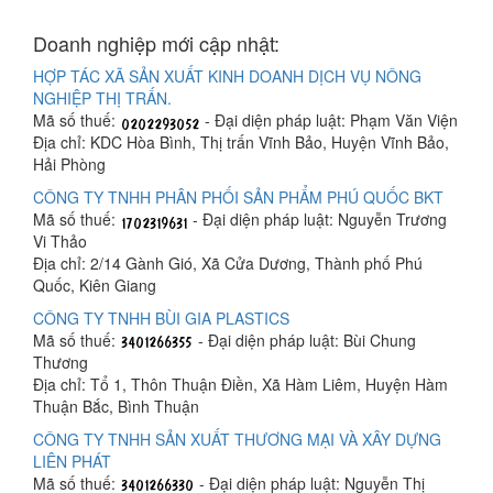
Doanh nghiệp mới cập nhật:
HỢP TÁC XÃ SẢN XUẤT KINH DOANH DỊCH VỤ NÔNG
NGHIỆP THỊ TRẤN.
Mã số thuế:
- Đại diện pháp luật: Phạm Văn Viện
Địa chỉ: KDC Hòa Bình, Thị trấn Vĩnh Bảo, Huyện Vĩnh Bảo,
Hải Phòng
CÔNG TY TNHH PHÂN PHỐI SẢN PHẨM PHÚ QUỐC BKT
Mã số thuế:
- Đại diện pháp luật: Nguyễn Trương
Vi Thảo
Địa chỉ: 2/14 Gành Gió, Xã Cửa Dương, Thành phố Phú
Quốc, Kiên Giang
CÔNG TY TNHH BÙI GIA PLASTICS
Mã số thuế:
- Đại diện pháp luật: Bùi Chung
Thương
Địa chỉ: Tổ 1, Thôn Thuận Điền, Xã Hàm Liêm, Huyện Hàm
Thuận Bắc, Bình Thuận
CÔNG TY TNHH SẢN XUẤT THƯƠNG MẠI VÀ XÂY DỰNG
LIÊN PHÁT
Mã số thuế:
- Đại diện pháp luật: Nguyễn Thị