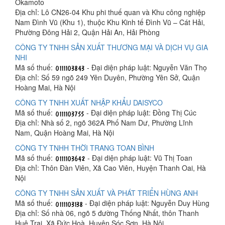
Okamoto
Địa chỉ: Lô CN26-04 Khu phi thuế quan và Khu công nghiệp
Nam Đình Vũ (Khu 1), thuộc Khu Kinh tế Đình Vũ – Cát Hải,
Phường Đông Hải 2, Quận Hải An, Hải Phòng
CÔNG TY TNHH SẢN XUẤT THƯƠNG MẠI VÀ DỊCH VỤ GIA
NHI
Mã số thuế:
- Đại diện pháp luật: Nguyễn Văn Thọ
Địa chỉ: Số 59 ngõ 249 Yên Duyên, Phường Yên Sở, Quận
Hoàng Mai, Hà Nội
CÔNG TY TNHH XUẤT NHẬP KHẨU DAISYCO
Mã số thuế:
- Đại diện pháp luật: Đồng Thị Cúc
Địa chỉ: Nhà số 2, ngõ 362A Phố Nam Dư, Phường Lĩnh
Nam, Quận Hoàng Mai, Hà Nội
CÔNG TY TNHH THỜI TRANG TOAN BÌNH
Mã số thuế:
- Đại diện pháp luật: Vũ Thị Toan
Địa chỉ: Thôn Đàn Viên, Xã Cao Viên, Huyện Thanh Oai, Hà
Nội
CÔNG TY TNHH SẢN XUẤT VÀ PHÁT TRIỂN HÙNG ANH
Mã số thuế:
- Đại diện pháp luật: Nguyễn Duy Hùng
Địa chỉ: Số nhà 06, ngõ 5 đường Thống Nhất, thôn Thanh
Huệ Trại, Xã Đức Hoà, Huyện Sóc Sơn, Hà Nội