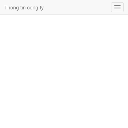
Thông tin công ty
Toggl
navig