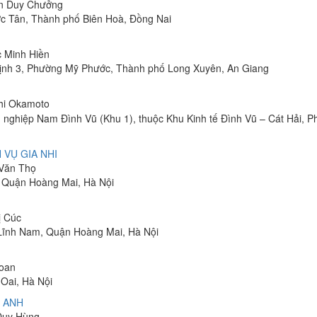
ễn Duy Chưởng
ớc Tân, Thành phố Biên Hoà, Đồng Nai
c Minh Hiền
ịnh 3, Phường Mỹ Phước, Thành phố Long Xuyên, An Giang
shi Okamoto
 nghiệp Nam Đình Vũ (Khu 1), thuộc Khu Kinh tế Đình Vũ – Cát Hải, 
 VỤ GIA NHI
 Văn Thọ
, Quận Hoàng Mai, Hà Nội
ị Cúc
Lĩnh Nam, Quận Hoàng Mai, Hà Nội
Toan
Oai, Hà Nội
 ANH
 Duy Hùng