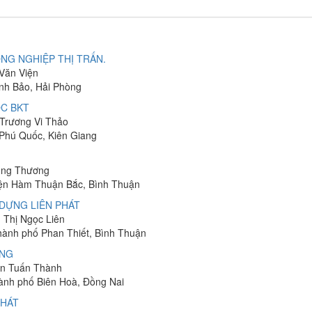
NG NGHIỆP THỊ TRẤN.
 Văn Viện
ĩnh Bảo, Hải Phòng
C BKT
 Trương Vi Thảo
 Phú Quốc, Kiên Giang
hung Thương
yện Hàm Thuận Bắc, Bình Thuận
DỰNG LIÊN PHÁT
n Thị Ngọc Liên
Thành phố Phan Thiết, Bình Thuận
ÔNG
yễn Tuấn Thành
hành phố Biên Hoà, Đồng Nai
PHÁT