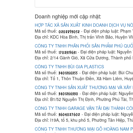
Doanh nghiệp mới cập nhật:
HỢP TÁC XÃ SẢN XUẤT KINH DOANH DỊCH VỤ NÔ
Mã số thuế:
- Đại diện pháp luật: Phạm
Địa chỉ: KDC Hòa Bình, Thị trấn Vĩnh Bảo, Huyện V
CÔNG TY TNHH PHÂN PHỐI SẢN PHẨM PHÚ QUỐ
Mã số thuế:
- Đại diện pháp luật: Nguyễn
Địa chỉ: 2/14 Gành Gió, Xã Cửa Dương, Thành phố
CÔNG TY TNHH BÙI GIA PLASTICS
Mã số thuế:
- Đại diện pháp luật: Bùi C
Địa chỉ: Tổ 1, Thôn Thuận Điền, Xã Hàm Liêm, Hu
CÔNG TY TNHH SẢN XUẤT THƯƠNG MẠI VÀ XÂY 
Mã số thuế:
- Đại diện pháp luật: Nguyễ
Địa chỉ: B1/52 Nguyễn Thị Định, Phường Phú Tài, 
CÔNG TY TNHH GARAGE VẬN TẢI ĐẠI THÀNH C
Mã số thuế:
- Đại diện pháp luật: Ngu
Địa chỉ: I19A, tổ 5, khu phố 5, Phường Tân Hiệp, T
CÔNG TY TNHH THƯƠNG MẠI GỖ HOÀNG NAM 