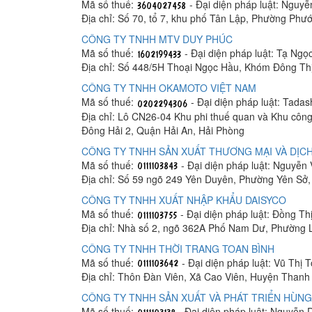
Mã số thuế:
- Đại diện pháp luật: Nguy
Địa chỉ: Số 70, tổ 7, khu phố Tân Lập, Phường Phư
CÔNG TY TNHH MTV DUY PHÚC
Mã số thuế:
- Đại diện pháp luật: Tạ Ngọ
Địa chỉ: Số 448/5H Thoại Ngọc Hầu, Khóm Đông Th
CÔNG TY TNHH OKAMOTO VIỆT NAM
Mã số thuế:
- Đại diện pháp luật: Tada
Địa chỉ: Lô CN26-04 Khu phi thuế quan và Khu công
Đông Hải 2, Quận Hải An, Hải Phòng
CÔNG TY TNHH SẢN XUẤT THƯƠNG MẠI VÀ DỊCH
Mã số thuế:
- Đại diện pháp luật: Nguyễn
Địa chỉ: Số 59 ngõ 249 Yên Duyên, Phường Yên Sở
CÔNG TY TNHH XUẤT NHẬP KHẨU DAISYCO
Mã số thuế:
- Đại diện pháp luật: Đồng Th
Địa chỉ: Nhà số 2, ngõ 362A Phố Nam Dư, Phường 
CÔNG TY TNHH THỜI TRANG TOAN BÌNH
Mã số thuế:
- Đại diện pháp luật: Vũ Thị 
Địa chỉ: Thôn Đàn Viên, Xã Cao Viên, Huyện Thanh 
CÔNG TY TNHH SẢN XUẤT VÀ PHÁT TRIỂN HÙNG
Mã số thuế:
- Đại diện pháp luật: Nguyễn