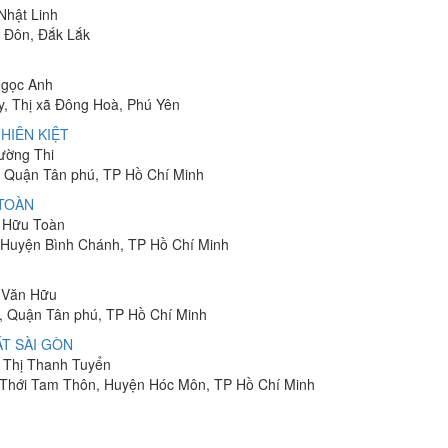
 Nhật Linh
n Đôn, Đắk Lắk
Ngọc Anh
y, Thị xã Đông Hoà, Phú Yên
HIÊN KIỆT
rường Thi
 Quận Tân phú, TP Hồ Chí Minh
 TOÀN
n Hữu Toàn
, Huyện Bình Chánh, TP Hồ Chí Minh
n Văn Hữu
, Quận Tân phú, TP Hồ Chí Minh
T SÀI GÒN
n Thị Thanh Tuyển
ã Thới Tam Thôn, Huyện Hóc Môn, TP Hồ Chí Minh