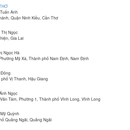
 THƠ
m Tuấn Anh
hánh, Quận Ninh Kiều, Cần Thơ
n Thị Ngọc
hiện, Gia Lai
Thị Ngọc Hà
, Phường Mỹ Xá, Thành phố Nam Định, Nam Định
n Đông
h phố Vị Thanh, Hậu Giang
 Ánh Ngọc
Lê Văn Tám, Phường 1, Thành phố Vĩnh Long, Vĩnh Long
ị Mỹ Quỳnh
phố Quảng Ngãi, Quảng Ngãi