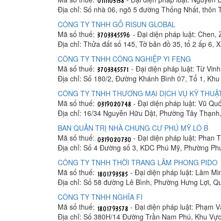
Địa chỉ: Số nhà 06, ngõ 5 đường Thống Nhất, thôn
CÔNG TY TNHH GỖ RISUN GLOBAL
Mã số thuế:
- Đại diện pháp luật: Chen, 
Địa chỉ: Thửa đất số 145, Tờ bản đồ 35, tổ 2 ấp 6,
CÔNG TY TNHH CÔNG NGHIỆP YI FENG
Mã số thuế:
- Đại diện pháp luật: Từ Vin
Địa chỉ: Số 180/2, Đường Khánh Bình 07, Tổ 1, K
CÔNG TY TNHH THƯƠNG MẠI DỊCH VỤ KỸ THUẬT
Mã số thuế:
- Đại diện pháp luật: Vũ Q
Địa chỉ: 16/34 Nguyễn Hữu Dật, Phường Tây Thạnh
BAN QUẢN TRỊ NHÀ CHUNG CƯ PHÚ MỸ LÔ B
Mã số thuế:
- Đại diện pháp luật: Phan
Địa chỉ: Số 4 Đường số 3, KDC Phú Mỹ, Phường Ph
CÔNG TY TNHH THỜI TRANG LÂM PHONG PIDO
Mã số thuế:
- Đại diện pháp luật: Lâm M
Địa chỉ: Số 58 đường Lê Bình, Phường Hưng Lợi, Q
CÔNG TY TNHH NGHĨA FI
Mã số thuế:
- Đại diện pháp luật: Phạm 
Địa chỉ: Số 380H/14 Đường Trần Nam Phú, Khu Vực