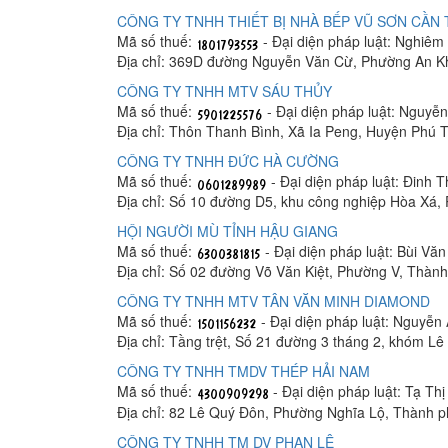
CÔNG TY TNHH THIẾT BỊ NHÀ BẾP VŨ SƠN CẦN
Mã số thuế:
- Đại diện pháp luật: Nghiê
Địa chỉ: 369D đường Nguyễn Văn Cừ, Phường An K
CÔNG TY TNHH MTV SÁU THỦY
Mã số thuế:
- Đại diện pháp luật: Nguyễ
Địa chỉ: Thôn Thanh Bình, Xã Ia Peng, Huyện Phú T
CÔNG TY TNHH ĐỨC HÀ CƯỜNG
Mã số thuế:
- Đại diện pháp luật: Đinh 
Địa chỉ: Số 10 đường D5, khu công nghiệp Hòa Xá
HỘI NGƯỜI MÙ TỈNH HẬU GIANG
Mã số thuế:
- Đại diện pháp luật: Bùi Vă
Địa chỉ: Số 02 đường Võ Văn Kiệt, Phường V, Thàn
CÔNG TY TNHH MTV TÂN VĂN MINH DIAMOND
Mã số thuế:
- Đại diện pháp luật: Nguyễn
Địa chỉ: Tầng trệt, Số 21 đường 3 tháng 2, khóm 
CÔNG TY TNHH TMDV THÉP HẢI NAM
Mã số thuế:
- Đại diện pháp luật: Tạ Th
Địa chỉ: 82 Lê Quý Đôn, Phường Nghĩa Lộ, Thành 
CÔNG TY TNHH TM DV PHAN LÊ