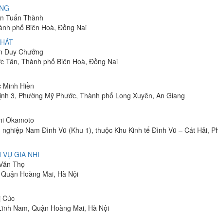
ÔNG
yễn Tuấn Thành
hành phố Biên Hoà, Đồng Nai
PHÁT
ễn Duy Chưởng
ớc Tân, Thành phố Biên Hoà, Đồng Nai
c Minh Hiền
ịnh 3, Phường Mỹ Phước, Thành phố Long Xuyên, An Giang
shi Okamoto
 nghiệp Nam Đình Vũ (Khu 1), thuộc Khu Kinh tế Đình Vũ – Cát Hải, 
 VỤ GIA NHI
 Văn Thọ
, Quận Hoàng Mai, Hà Nội
ị Cúc
Lĩnh Nam, Quận Hoàng Mai, Hà Nội