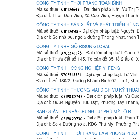
CÔNG TY TNHH THỜI TRANG TOAN BÌNH
Mã số thuế:
- Đại diện pháp luật: Vũ Thị 
Địa chỉ: Thôn Đàn Viên, Xã Cao Viên, Huyện Thanh 
CÔNG TY TNHH SẢN XUẤT VÀ PHÁT TRIỂN HÙNG
Mã số thuế:
- Đại diện pháp luật: Nguyễn
Địa chỉ: Số nhà 06, ngõ 5 đường Thống Nhất, thôn
CÔNG TY TNHH GỖ RISUN GLOBAL
Mã số thuế:
- Đại diện pháp luật: Chen, 
Địa chỉ: Thửa đất số 145, Tờ bản đồ 35, tổ 2 ấp 6,
CÔNG TY TNHH CÔNG NGHIỆP YI FENG
Mã số thuế:
- Đại diện pháp luật: Từ Vin
Địa chỉ: Số 180/2, Đường Khánh Bình 07, Tổ 1, K
CÔNG TY TNHH THƯƠNG MẠI DỊCH VỤ KỸ THUẬT
Mã số thuế:
- Đại diện pháp luật: Vũ Q
Địa chỉ: 16/34 Nguyễn Hữu Dật, Phường Tây Thạnh
BAN QUẢN TRỊ NHÀ CHUNG CƯ PHÚ MỸ LÔ B
Mã số thuế:
- Đại diện pháp luật: Phan
Địa chỉ: Số 4 Đường số 3, KDC Phú Mỹ, Phường Ph
CÔNG TY TNHH THỜI TRANG LÂM PHONG PIDO