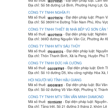
Mã số thuế:
- Đại diện pháp luật: Lâm M
Địa chỉ: Số 58 đường Lê Bình, Phường Hưng Lợi, Q
CÔNG TY TNHH NGHĨA FI
Mã số thuế:
- Đại diện pháp luật: Phạm 
Địa chỉ: Số 380H/14 Đường Trần Nam Phú, Khu Vực
CÔNG TY TNHH THIẾT BỊ NHÀ BẾP VŨ SƠN CẦN
Mã số thuế:
- Đại diện pháp luật: Nghiê
Địa chỉ: 369D đường Nguyễn Văn Cừ, Phường An K
CÔNG TY TNHH MTV SÁU THỦY
Mã số thuế:
- Đại diện pháp luật: Nguyễ
Địa chỉ: Thôn Thanh Bình, Xã Ia Peng, Huyện Phú T
CÔNG TY TNHH ĐỨC HÀ CƯỜNG
Mã số thuế:
- Đại diện pháp luật: Đinh 
Địa chỉ: Số 10 đường D5, khu công nghiệp Hòa Xá
HỘI NGƯỜI MÙ TỈNH HẬU GIANG
Mã số thuế:
- Đại diện pháp luật: Bùi Vă
Địa chỉ: Số 02 đường Võ Văn Kiệt, Phường V, Thàn
CÔNG TY TNHH MTV TÂN VĂN MINH DIAMOND
Mã số thuế:
- Đại diện pháp luật: Nguyễn
Địa chỉ: Tầng trệt, Số 21 đường 3 tháng 2, khóm 