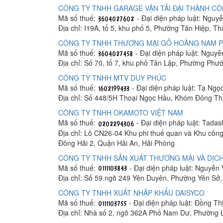
CÔNG TY TNHH GARAGE VẬN TẢI ĐẠI THÀNH C
Mã số thuế:
- Đại diện pháp luật: Ngu
Địa chỉ: I19A, tổ 5, khu phố 5, Phường Tân Hiệp, T
CÔNG TY TNHH THƯƠNG MẠI GỖ HOÀNG NAM 
Mã số thuế:
- Đại diện pháp luật: Nguy
Địa chỉ: Số 70, tổ 7, khu phố Tân Lập, Phường Phư
CÔNG TY TNHH MTV DUY PHÚC
Mã số thuế:
- Đại diện pháp luật: Tạ Ngọ
Địa chỉ: Số 448/5H Thoại Ngọc Hầu, Khóm Đông Th
CÔNG TY TNHH OKAMOTO VIỆT NAM
Mã số thuế:
- Đại diện pháp luật: Tada
Địa chỉ: Lô CN26-04 Khu phi thuế quan và Khu công
Đông Hải 2, Quận Hải An, Hải Phòng
CÔNG TY TNHH SẢN XUẤT THƯƠNG MẠI VÀ DỊCH
Mã số thuế:
- Đại diện pháp luật: Nguyễn
Địa chỉ: Số 59 ngõ 249 Yên Duyên, Phường Yên Sở
CÔNG TY TNHH XUẤT NHẬP KHẨU DAISYCO
Mã số thuế:
- Đại diện pháp luật: Đồng Th
Địa chỉ: Nhà số 2, ngõ 362A Phố Nam Dư, Phường 