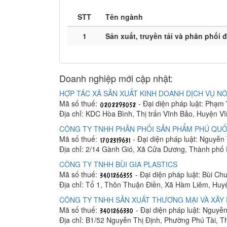
STT
Tên ngành
1
Sản xuất, truyền tải và phân phối 
Doanh nghiệp mới cập nhật:
HỢP TÁC XÃ SẢN XUẤT KINH DOANH DỊCH VỤ NÔ
Mã số thuế:
- Đại diện pháp luật: Phạm
Địa chỉ: KDC Hòa Bình, Thị trấn Vĩnh Bảo, Huyện V
CÔNG TY TNHH PHÂN PHỐI SẢN PHẨM PHÚ QUỐ
Mã số thuế:
- Đại diện pháp luật: Nguyễn
Địa chỉ: 2/14 Gành Gió, Xã Cửa Dương, Thành phố
CÔNG TY TNHH BÙI GIA PLASTICS
Mã số thuế:
- Đại diện pháp luật: Bùi C
Địa chỉ: Tổ 1, Thôn Thuận Điền, Xã Hàm Liêm, Hu
CÔNG TY TNHH SẢN XUẤT THƯƠNG MẠI VÀ XÂY 
Mã số thuế:
- Đại diện pháp luật: Nguyễ
Địa chỉ: B1/52 Nguyễn Thị Định, Phường Phú Tài, 