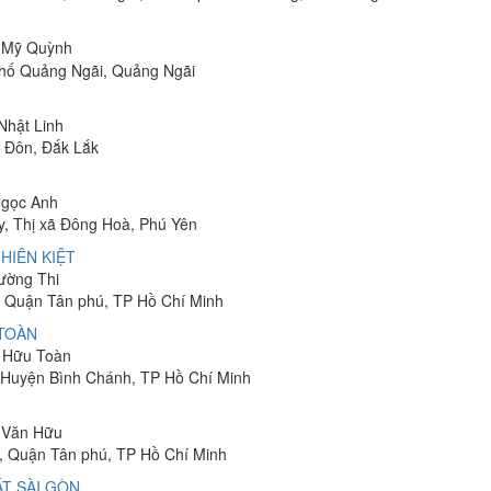
ị Mỹ Quỳnh
phố Quảng Ngãi, Quảng Ngãi
 Nhật Linh
n Đôn, Đắk Lắk
Ngọc Anh
y, Thị xã Đông Hoà, Phú Yên
HIÊN KIỆT
rường Thi
 Quận Tân phú, TP Hồ Chí Minh
 TOÀN
n Hữu Toàn
, Huyện Bình Chánh, TP Hồ Chí Minh
n Văn Hữu
, Quận Tân phú, TP Hồ Chí Minh
T SÀI GÒN