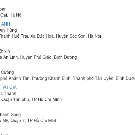
Toan
Oai, Hà Nội
 ANH
 Duy Hùng
 Thanh Huệ Trại, Xã Đức Hoà, Huyện Sóc Sơn, Hà Nội
Zhixin
 Xã An Linh, Huyện Phú Giáo, Bình Dương
h Cường
hu phố Khánh Tân, Phường Khánh Bình, Thành phố Tân Uyên, Bình Dươ
 VŨ GIA
uốc Thanh
, Quận Tân phú, TP Hồ Chí Minh
 Thanh Sang
ú Mỹ, Quận 7, TP Hồ Chí Minh