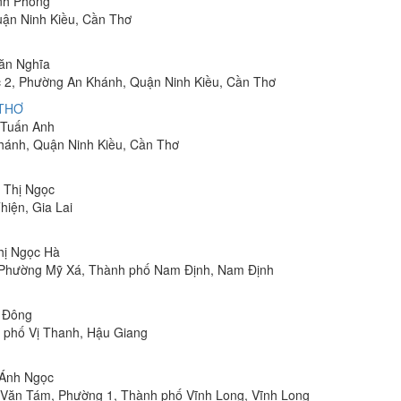
inh Phong
uận Ninh Kiều, Cần Thơ
Văn Nghĩa
 2, Phường An Khánh, Quận Ninh Kiều, Cần Thơ
 THƠ
m Tuấn Anh
hánh, Quận Ninh Kiều, Cần Thơ
n Thị Ngọc
hiện, Gia Lai
Thị Ngọc Hà
, Phường Mỹ Xá, Thành phố Nam Định, Nam Định
n Đông
h phố Vị Thanh, Hậu Giang
 Ánh Ngọc
Lê Văn Tám, Phường 1, Thành phố Vĩnh Long, Vĩnh Long