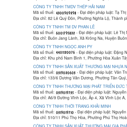
CÔNG TY TNHH TMDV THÉP HẢI NAM
Mã số thuế:
- Đại diện pháp luật: Tạ Th
Địa chỉ: 82 Lê Quý Đôn, Phường Nghĩa Lộ, Thành 
CÔNG TY TNHH TM DV PHAN LÊ
Mã số thuế:
- Đại diện pháp luật: Lê Thị
Địa chỉ: Buôn Jang Lành, Xã Krông Na, Huyện Buô
CÔNG TY TNHH NGỌC ANH PY
Mã số thuế:
- Đại diện pháp luật: Đặng 
Địa chỉ: Khu phố Nam Bình 1, Phường Hòa Xuân Tâ
CÔNG TY TNHH SẢN XUẤT THƯƠNG MẠI NHỰA N
Mã số thuế:
- Đại diện pháp luật: Văn T
Địa chỉ: 133/6 Dương Văn Dương, Phường Tân Quý,
CÔNG TY TNHH THƯƠNG MẠI PHÁT TRIỂN ĐỨC
Mã số thuế:
- Đại diện pháp luật: Nguyễ
Địa chỉ: A6/9 Đường Vĩnh Lộc, Ấp 4, Xã Vĩnh Lộc A
CÔNG TY TNHH THỜI TRANG KHẢI MINH
Mã số thuế:
- Đại diện pháp luật: Nguyễ
Địa chỉ: 510/11 Phú Thọ Hòa, Phường Phú Thọ Hoà
CÔNG TY TNHH SẢN XUẤT THƯƠNG MẠI GIA PHÁ