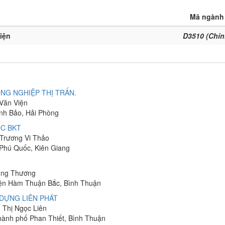
Mã ngành
điện
D3510 (Chín
NG NGHIỆP THỊ TRẤN.
 Văn Viện
ĩnh Bảo, Hải Phòng
C BKT
 Trương Vi Thảo
 Phú Quốc, Kiên Giang
hung Thương
yện Hàm Thuận Bắc, Bình Thuận
DỰNG LIÊN PHÁT
n Thị Ngọc Liên
Thành phố Phan Thiết, Bình Thuận