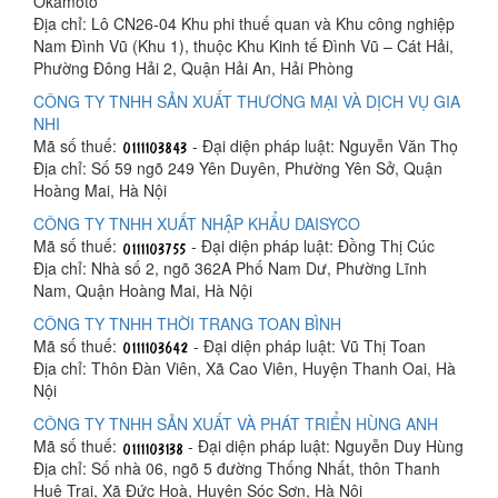
Okamoto
Địa chỉ: Lô CN26-04 Khu phi thuế quan và Khu công nghiệp
Nam Đình Vũ (Khu 1), thuộc Khu Kinh tế Đình Vũ – Cát Hải,
Phường Đông Hải 2, Quận Hải An, Hải Phòng
CÔNG TY TNHH SẢN XUẤT THƯƠNG MẠI VÀ DỊCH VỤ GIA
NHI
Mã số thuế:
- Đại diện pháp luật: Nguyễn Văn Thọ
Địa chỉ: Số 59 ngõ 249 Yên Duyên, Phường Yên Sở, Quận
Hoàng Mai, Hà Nội
CÔNG TY TNHH XUẤT NHẬP KHẨU DAISYCO
Mã số thuế:
- Đại diện pháp luật: Đồng Thị Cúc
Địa chỉ: Nhà số 2, ngõ 362A Phố Nam Dư, Phường Lĩnh
Nam, Quận Hoàng Mai, Hà Nội
CÔNG TY TNHH THỜI TRANG TOAN BÌNH
Mã số thuế:
- Đại diện pháp luật: Vũ Thị Toan
Địa chỉ: Thôn Đàn Viên, Xã Cao Viên, Huyện Thanh Oai, Hà
Nội
CÔNG TY TNHH SẢN XUẤT VÀ PHÁT TRIỂN HÙNG ANH
Mã số thuế:
- Đại diện pháp luật: Nguyễn Duy Hùng
Địa chỉ: Số nhà 06, ngõ 5 đường Thống Nhất, thôn Thanh
Huệ Trại, Xã Đức Hoà, Huyện Sóc Sơn, Hà Nội