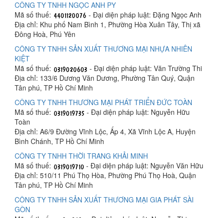
CÔNG TY TNHH NGỌC ANH PY
Mã số thuế:
- Đại diện pháp luật: Đặng Ngọc Anh
Địa chỉ: Khu phố Nam Bình 1, Phường Hòa Xuân Tây, Thị xã
Đông Hoà, Phú Yên
CÔNG TY TNHH SẢN XUẤT THƯƠNG MẠI NHỰA NHIÊN
KIỆT
Mã số thuế:
- Đại diện pháp luật: Văn Trường Thi
Địa chỉ: 133/6 Dương Văn Dương, Phường Tân Quý, Quận
Tân phú, TP Hồ Chí Minh
CÔNG TY TNHH THƯƠNG MẠI PHÁT TRIỂN ĐỨC TOÀN
Mã số thuế:
- Đại diện pháp luật: Nguyễn Hữu
Toàn
Địa chỉ: A6/9 Đường Vĩnh Lộc, Ấp 4, Xã Vĩnh Lộc A, Huyện
Bình Chánh, TP Hồ Chí Minh
CÔNG TY TNHH THỜI TRANG KHẢI MINH
Mã số thuế:
- Đại diện pháp luật: Nguyễn Văn Hữu
Địa chỉ: 510/11 Phú Thọ Hòa, Phường Phú Thọ Hoà, Quận
Tân phú, TP Hồ Chí Minh
CÔNG TY TNHH SẢN XUẤT THƯƠNG MẠI GIA PHÁT SÀI
GÒN