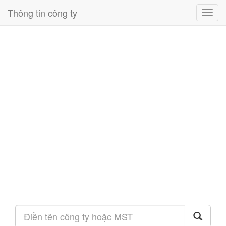
Thông tin công ty
Toggl
navig