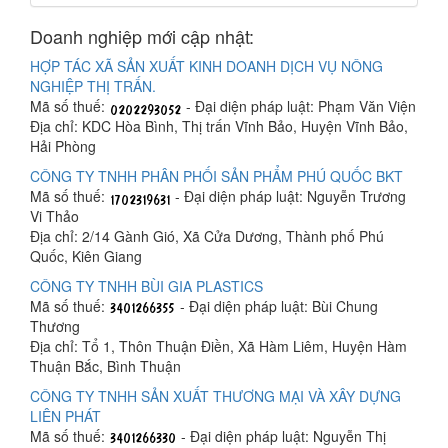
Doanh nghiệp mới cập nhật:
HỢP TÁC XÃ SẢN XUẤT KINH DOANH DỊCH VỤ NÔNG
NGHIỆP THỊ TRẤN.
Mã số thuế:
- Đại diện pháp luật: Phạm Văn Viện
Địa chỉ: KDC Hòa Bình, Thị trấn Vĩnh Bảo, Huyện Vĩnh Bảo,
Hải Phòng
CÔNG TY TNHH PHÂN PHỐI SẢN PHẨM PHÚ QUỐC BKT
Mã số thuế:
- Đại diện pháp luật: Nguyễn Trương
Vi Thảo
Địa chỉ: 2/14 Gành Gió, Xã Cửa Dương, Thành phố Phú
Quốc, Kiên Giang
CÔNG TY TNHH BÙI GIA PLASTICS
Mã số thuế:
- Đại diện pháp luật: Bùi Chung
Thương
Địa chỉ: Tổ 1, Thôn Thuận Điền, Xã Hàm Liêm, Huyện Hàm
Thuận Bắc, Bình Thuận
CÔNG TY TNHH SẢN XUẤT THƯƠNG MẠI VÀ XÂY DỰNG
LIÊN PHÁT
Mã số thuế:
- Đại diện pháp luật: Nguyễn Thị