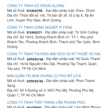
CÔNG TY TNHH GỖ RISUN GLOBAL
Mã số thuế:
- Đại diện pháp luật: Chen, Zhixin
Địa chỉ: Thửa đất số 145, Tờ bản đồ 35, tổ 2 ấp 6, Xã An
Linh, Huyện Phú Giáo, Bình Dương
CÔNG TY TNHH CÔNG NGHIỆP YI FENG
Mã số thuế:
- Đại diện pháp luật: Từ Vinh Cường
Địa chỉ: Số 180/2, Đường Khánh Bình 07, Tổ 1, Khu phố
Khánh Tân, Phường Khánh Bình, Thành phố Tân Uyên, Bình
Dương
CÔNG TY TNHH THƯƠNG MẠI DỊCH VỤ KỸ THUẬT VŨ GIA
Mã số thuế:
- Đại diện pháp luật: Vũ Quốc Thanh
Địa chỉ: 16/34 Nguyễn Hữu Dật, Phường Tây Thạnh, Quận
Tân phú, TP Hồ Chí Minh
BAN QUẢN TRỊ NHÀ CHUNG CƯ PHÚ MỸ LÔ B
Mã số thuế:
- Đại diện pháp luật: Phan Thanh
Sang
Địa chỉ: Số 4 Đường số 3, KDC Phú Mỹ, Phường Phú Mỹ,
Quận 7, TP Hồ Chí Minh
CÔNG TY TNHH THỜI TRANG LÂM PHONG PIDO
Mã số thuế:
- Đại diện pháp luật: Lâm Minh Phong