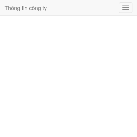
Thông tin công ty
Toggl
navig