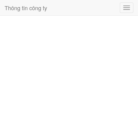
Thông tin công ty
Toggl
navig