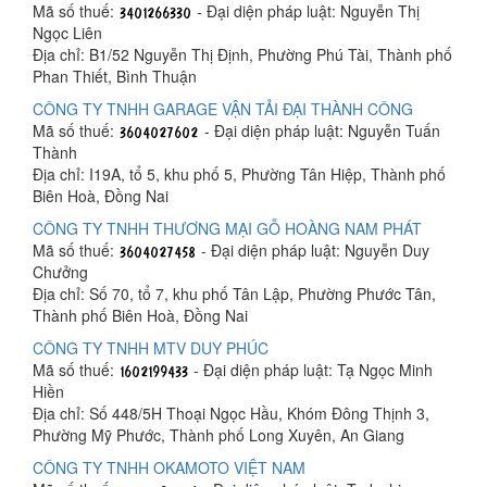
Mã số thuế:
- Đại diện pháp luật: Nguyễn Thị
Ngọc Liên
Địa chỉ: B1/52 Nguyễn Thị Định, Phường Phú Tài, Thành phố
Phan Thiết, Bình Thuận
CÔNG TY TNHH GARAGE VẬN TẢI ĐẠI THÀNH CÔNG
Mã số thuế:
- Đại diện pháp luật: Nguyễn Tuấn
Thành
Địa chỉ: I19A, tổ 5, khu phố 5, Phường Tân Hiệp, Thành phố
Biên Hoà, Đồng Nai
CÔNG TY TNHH THƯƠNG MẠI GỖ HOÀNG NAM PHÁT
Mã số thuế:
- Đại diện pháp luật: Nguyễn Duy
Chưởng
Địa chỉ: Số 70, tổ 7, khu phố Tân Lập, Phường Phước Tân,
Thành phố Biên Hoà, Đồng Nai
CÔNG TY TNHH MTV DUY PHÚC
Mã số thuế:
- Đại diện pháp luật: Tạ Ngọc Minh
Hiền
Địa chỉ: Số 448/5H Thoại Ngọc Hầu, Khóm Đông Thịnh 3,
Phường Mỹ Phước, Thành phố Long Xuyên, An Giang
CÔNG TY TNHH OKAMOTO VIỆT NAM