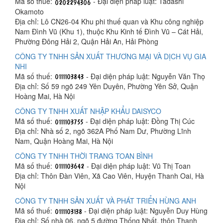
Mã số thuế:
- Đại diện pháp luật: Tadashi
Okamoto
Địa chỉ: Lô CN26-04 Khu phi thuế quan và Khu công nghiệp
Nam Đình Vũ (Khu 1), thuộc Khu Kinh tế Đình Vũ – Cát Hải,
Phường Đông Hải 2, Quận Hải An, Hải Phòng
CÔNG TY TNHH SẢN XUẤT THƯƠNG MẠI VÀ DỊCH VỤ GIA
NHI
Mã số thuế:
- Đại diện pháp luật: Nguyễn Văn Thọ
Địa chỉ: Số 59 ngõ 249 Yên Duyên, Phường Yên Sở, Quận
Hoàng Mai, Hà Nội
CÔNG TY TNHH XUẤT NHẬP KHẨU DAISYCO
Mã số thuế:
- Đại diện pháp luật: Đồng Thị Cúc
Địa chỉ: Nhà số 2, ngõ 362A Phố Nam Dư, Phường Lĩnh
Nam, Quận Hoàng Mai, Hà Nội
CÔNG TY TNHH THỜI TRANG TOAN BÌNH
Mã số thuế:
- Đại diện pháp luật: Vũ Thị Toan
Địa chỉ: Thôn Đàn Viên, Xã Cao Viên, Huyện Thanh Oai, Hà
Nội
CÔNG TY TNHH SẢN XUẤT VÀ PHÁT TRIỂN HÙNG ANH
Mã số thuế:
- Đại diện pháp luật: Nguyễn Duy Hùng
Địa chỉ: Số nhà 06, ngõ 5 đường Thống Nhất, thôn Thanh