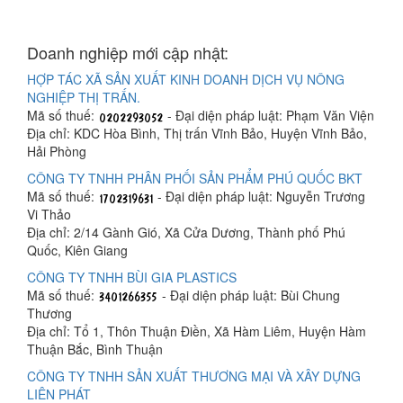
Doanh nghiệp mới cập nhật:
HỢP TÁC XÃ SẢN XUẤT KINH DOANH DỊCH VỤ NÔNG
NGHIỆP THỊ TRẤN.
Mã số thuế:
- Đại diện pháp luật: Phạm Văn Viện
Địa chỉ: KDC Hòa Bình, Thị trấn Vĩnh Bảo, Huyện Vĩnh Bảo,
Hải Phòng
CÔNG TY TNHH PHÂN PHỐI SẢN PHẨM PHÚ QUỐC BKT
Mã số thuế:
- Đại diện pháp luật: Nguyễn Trương
Vi Thảo
Địa chỉ: 2/14 Gành Gió, Xã Cửa Dương, Thành phố Phú
Quốc, Kiên Giang
CÔNG TY TNHH BÙI GIA PLASTICS
Mã số thuế:
- Đại diện pháp luật: Bùi Chung
Thương
Địa chỉ: Tổ 1, Thôn Thuận Điền, Xã Hàm Liêm, Huyện Hàm
Thuận Bắc, Bình Thuận
CÔNG TY TNHH SẢN XUẤT THƯƠNG MẠI VÀ XÂY DỰNG
LIÊN PHÁT