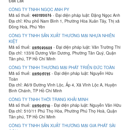
Đắk Lắk
CÔNG TY TNHH NGỌC ANH PY
Mã số thuế:
- Đại diện pháp luật: Đặng Ngọc Anh
Địa chỉ: Khu phố Nam Bình 1, Phường Hòa Xuân Tây, Thị xã
Đông Hoà, Phú Yên
CÔNG TY TNHH SẢN XUẤT THƯƠNG MẠI NHỰA NHIÊN
KIỆT
Mã số thuế:
- Đại diện pháp luật: Văn Trường Thi
Địa chỉ: 133/6 Dương Văn Dương, Phường Tân Quý, Quận
Tân phú, TP Hồ Chí Minh
CÔNG TY TNHH THƯƠNG MẠI PHÁT TRIỂN ĐỨC TOÀN
Mã số thuế:
- Đại diện pháp luật: Nguyễn Hữu
Toàn
Địa chỉ: A6/9 Đường Vĩnh Lộc, Ấp 4, Xã Vĩnh Lộc A, Huyện
Bình Chánh, TP Hồ Chí Minh
CÔNG TY TNHH THỜI TRANG KHẢI MINH
Mã số thuế:
- Đại diện pháp luật: Nguyễn Văn Hữu
Địa chỉ: 510/11 Phú Thọ Hòa, Phường Phú Thọ Hoà, Quận
Tân phú, TP Hồ Chí Minh
CÔNG TY TNHH SẢN XUẤT THƯƠNG MẠI GIA PHÁT SÀI