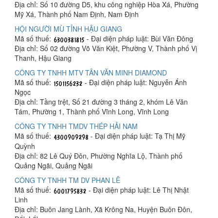
Địa chỉ: Số 10 đường D5, khu công nghiệp Hòa Xá, Phường
Mỹ Xá, Thành phố Nam Định, Nam Định
HỘI NGƯỜI MÙ TỈNH HẬU GIANG
Mã số thuế:
- Đại diện pháp luật: Bùi Văn Đông
Địa chỉ: Số 02 đường Võ Văn Kiệt, Phường V, Thành phố Vị
Thanh, Hậu Giang
CÔNG TY TNHH MTV TÂN VĂN MINH DIAMOND
Mã số thuế:
- Đại diện pháp luật: Nguyễn Ánh
Ngọc
Địa chỉ: Tầng trệt, Số 21 đường 3 tháng 2, khóm Lê Văn
Tám, Phường 1, Thành phố Vĩnh Long, Vĩnh Long
CÔNG TY TNHH TMDV THÉP HẢI NAM
Mã số thuế:
- Đại diện pháp luật: Tạ Thị Mỹ
Quỳnh
Địa chỉ: 82 Lê Quý Đôn, Phường Nghĩa Lộ, Thành phố
Quảng Ngãi, Quảng Ngãi
CÔNG TY TNHH TM DV PHAN LÊ
Mã số thuế:
- Đại diện pháp luật: Lê Thị Nhật
Linh
Địa chỉ: Buôn Jang Lành, Xã Krông Na, Huyện Buôn Đôn,