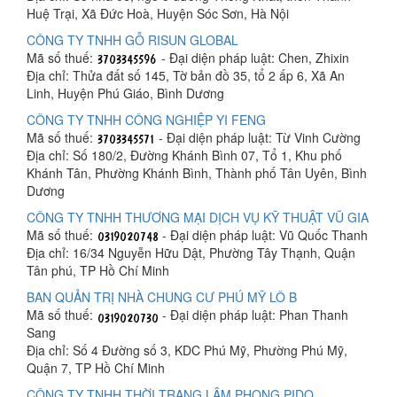
Huệ Trại, Xã Đức Hoà, Huyện Sóc Sơn, Hà Nội
CÔNG TY TNHH GỖ RISUN GLOBAL
Mã số thuế:
- Đại diện pháp luật: Chen, Zhixin
Địa chỉ: Thửa đất số 145, Tờ bản đồ 35, tổ 2 ấp 6, Xã An
Linh, Huyện Phú Giáo, Bình Dương
CÔNG TY TNHH CÔNG NGHIỆP YI FENG
Mã số thuế:
- Đại diện pháp luật: Từ Vinh Cường
Địa chỉ: Số 180/2, Đường Khánh Bình 07, Tổ 1, Khu phố
Khánh Tân, Phường Khánh Bình, Thành phố Tân Uyên, Bình
Dương
CÔNG TY TNHH THƯƠNG MẠI DỊCH VỤ KỸ THUẬT VŨ GIA
Mã số thuế:
- Đại diện pháp luật: Vũ Quốc Thanh
Địa chỉ: 16/34 Nguyễn Hữu Dật, Phường Tây Thạnh, Quận
Tân phú, TP Hồ Chí Minh
BAN QUẢN TRỊ NHÀ CHUNG CƯ PHÚ MỸ LÔ B
Mã số thuế:
- Đại diện pháp luật: Phan Thanh
Sang
Địa chỉ: Số 4 Đường số 3, KDC Phú Mỹ, Phường Phú Mỹ,
Quận 7, TP Hồ Chí Minh
CÔNG TY TNHH THỜI TRANG LÂM PHONG PIDO