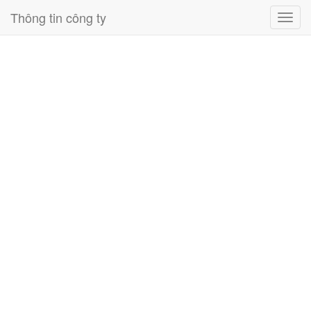
Thông tin công ty
Toggl
navig