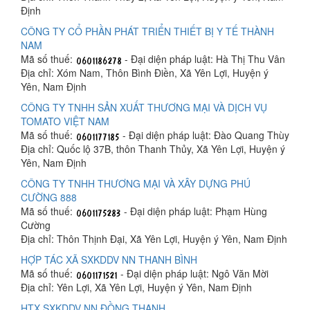
Định
CÔNG TY CỔ PHẦN PHÁT TRIỂN THIẾT BỊ Y TẾ THÀNH
NAM
Mã số thuế:
- Đại diện pháp luật: Hà Thị Thu Vân
Địa chỉ: Xóm Nam, Thôn Bình Điền, Xã Yên Lợi, Huyện ý
Yên, Nam Định
CÔNG TY TNHH SẢN XUẤT THƯƠNG MẠI VÀ DỊCH VỤ
TOMATO VIỆT NAM
Mã số thuế:
- Đại diện pháp luật: Đào Quang Thùy
Địa chỉ: Quốc lộ 37B, thôn Thanh Thủy, Xã Yên Lợi, Huyện ý
Yên, Nam Định
CÔNG TY TNHH THƯƠNG MẠI VÀ XÂY DỰNG PHÚ
CƯỜNG 888
Mã số thuế:
- Đại diện pháp luật: Phạm Hùng
Cường
Địa chỉ: Thôn Thịnh Đại, Xã Yên Lợi, Huyện ý Yên, Nam Định
HỢP TÁC XÃ SXKDDV NN THANH BÌNH
Mã số thuế:
- Đại diện pháp luật: Ngô Văn Mời
Địa chỉ: Yên Lợi, Xã Yên Lợi, Huyện ý Yên, Nam Định
HTX SXKDDV NN ĐỒNG THANH