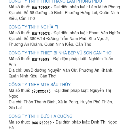
CÔNG TY TNHH THỜI TRANG LÂM PHONG PIDO
Mã số thuế:
- Đại diện pháp luật: Lâm Minh Phong
Địa chỉ: Số 58 đường Lê Bình, Phường Hưng Lợi, Quận Ninh
Kiều, Cần Thơ
CÔNG TY TNHH NGHĨA FI
Mã số thuế:
- Đại diện pháp luật: Phạm Văn Nghĩa
Địa chỉ: Số 380H/14 Đường Trần Nam Phú, Khu Vực 2,
Phường An Khánh, Quận Ninh Kiều, Cần Thơ
CÔNG TY TNHH THIẾT BỊ NHÀ BẾP VŨ SƠN CẦN THƠ
Mã số thuế:
- Đại diện pháp luật: Nghiêm Tuấn
Anh
Địa chỉ: 369D đường Nguyễn Văn Cừ, Phường An Khánh,
Quận Ninh Kiều, Cần Thơ
CÔNG TY TNHH MTV SÁU THỦY
Mã số thuế:
- Đại diện pháp luật: Nguyễn Thị
Ngọc
Địa chỉ: Thôn Thanh Bình, Xã Ia Peng, Huyện Phú Thiện,
Gia Lai
CÔNG TY TNHH ĐỨC HÀ CƯỜNG
Mã số thuế:
- Đại diện pháp luật: Đinh Thị Ngọc
Hà