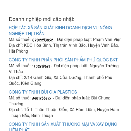
Doanh nghiệp mới cập nhật:
HỢP TÁC XÃ SẢN XUẤT KINH DOANH DỊCH VỤ NÔNG
NGHIỆP THỊ TRẤN.
Mã số thuế:
- Đại diện pháp luật: Phạm Văn Viện
Địa chỉ: KDC Hòa Bình, Thị trấn Vĩnh Bảo, Huyện Vĩnh Bảo,
Hải Phòng
CÔNG TY TNHH PHÂN PHỐI SẢN PHẨM PHÚ QUỐC BKT
Mã số thuế:
- Đại diện pháp luật: Nguyễn Trương
Vi Thảo
Địa chỉ: 2/14 Gành Gió, Xã Cửa Dương, Thành phố Phú
Quốc, Kiên Giang
CÔNG TY TNHH BÙI GIA PLASTICS
Mã số thuế:
- Đại diện pháp luật: Bùi Chung
Thương
Địa chỉ: Tổ 1, Thôn Thuận Điền, Xã Hàm Liêm, Huyện Hàm
Thuận Bắc, Bình Thuận
CÔNG TY TNHH SẢN XUẤT THƯƠNG MẠI VÀ XÂY DỰNG
LIÊN PHÁT