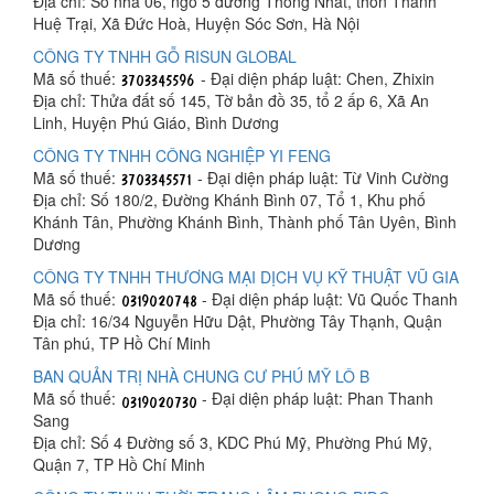
Địa chỉ: Số nhà 06, ngõ 5 đường Thống Nhất, thôn Thanh
Huệ Trại, Xã Đức Hoà, Huyện Sóc Sơn, Hà Nội
CÔNG TY TNHH GỖ RISUN GLOBAL
Mã số thuế:
- Đại diện pháp luật: Chen, Zhixin
Địa chỉ: Thửa đất số 145, Tờ bản đồ 35, tổ 2 ấp 6, Xã An
Linh, Huyện Phú Giáo, Bình Dương
CÔNG TY TNHH CÔNG NGHIỆP YI FENG
Mã số thuế:
- Đại diện pháp luật: Từ Vinh Cường
Địa chỉ: Số 180/2, Đường Khánh Bình 07, Tổ 1, Khu phố
Khánh Tân, Phường Khánh Bình, Thành phố Tân Uyên, Bình
Dương
CÔNG TY TNHH THƯƠNG MẠI DỊCH VỤ KỸ THUẬT VŨ GIA
Mã số thuế:
- Đại diện pháp luật: Vũ Quốc Thanh
Địa chỉ: 16/34 Nguyễn Hữu Dật, Phường Tây Thạnh, Quận
Tân phú, TP Hồ Chí Minh
BAN QUẢN TRỊ NHÀ CHUNG CƯ PHÚ MỸ LÔ B
Mã số thuế:
- Đại diện pháp luật: Phan Thanh
Sang
Địa chỉ: Số 4 Đường số 3, KDC Phú Mỹ, Phường Phú Mỹ,
Quận 7, TP Hồ Chí Minh