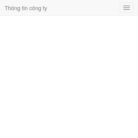
Thông tin công ty
Toggl
navig