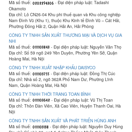
Mã số thuế:
- Đại diện pháp luật: Tadashi
Okamoto
Địa chỉ: Lô CN26-04 Khu phi thuế quan và Khu công nghiệp
Nam Đình Vũ (Khu 1), thuộc Khu Kinh tế Đình Vũ – Cát Hải,
Phường Đông Hải 2, Quận Hải An, Hải Phòng
CÔNG TY TNHH SẢN XUẤT THƯƠNG MẠI VÀ DỊCH VỤ GIA
NHI
Mã số thuế:
- Đại diện pháp luật: Nguyễn Văn Thọ
Địa chỉ: Số 59 ngõ 249 Yên Duyên, Phường Yên Sở, Quận
Hoàng Mai, Hà Nội
CÔNG TY TNHH XUẤT NHẬP KHẨU DAISYCO
Mã số thuế:
- Đại diện pháp luật: Đồng Thị Cúc
Địa chỉ: Nhà số 2, ngõ 362A Phố Nam Dư, Phường Lĩnh
Nam, Quận Hoàng Mai, Hà Nội
CÔNG TY TNHH THỜI TRANG TOAN BÌNH
Mã số thuế:
- Đại diện pháp luật: Vũ Thị Toan
Địa chỉ: Thôn Đàn Viên, Xã Cao Viên, Huyện Thanh Oai, Hà
Nội
CÔNG TY TNHH SẢN XUẤT VÀ PHÁT TRIỂN HÙNG ANH
Mã số thuế:
- Đại diện pháp luật: Nguyễn Duy Hùng