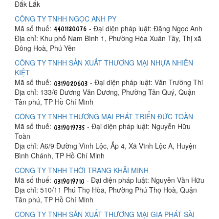
Đắk Lắk
CÔNG TY TNHH NGỌC ANH PY
Mã số thuế:
- Đại diện pháp luật: Đặng Ngọc Anh
Địa chỉ: Khu phố Nam Bình 1, Phường Hòa Xuân Tây, Thị xã
Đông Hoà, Phú Yên
CÔNG TY TNHH SẢN XUẤT THƯƠNG MẠI NHỰA NHIÊN
KIỆT
Mã số thuế:
- Đại diện pháp luật: Văn Trường Thi
Địa chỉ: 133/6 Dương Văn Dương, Phường Tân Quý, Quận
Tân phú, TP Hồ Chí Minh
CÔNG TY TNHH THƯƠNG MẠI PHÁT TRIỂN ĐỨC TOÀN
Mã số thuế:
- Đại diện pháp luật: Nguyễn Hữu
Toàn
Địa chỉ: A6/9 Đường Vĩnh Lộc, Ấp 4, Xã Vĩnh Lộc A, Huyện
Bình Chánh, TP Hồ Chí Minh
CÔNG TY TNHH THỜI TRANG KHẢI MINH
Mã số thuế:
- Đại diện pháp luật: Nguyễn Văn Hữu
Địa chỉ: 510/11 Phú Thọ Hòa, Phường Phú Thọ Hoà, Quận
Tân phú, TP Hồ Chí Minh
CÔNG TY TNHH SẢN XUẤT THƯƠNG MẠI GIA PHÁT SÀI