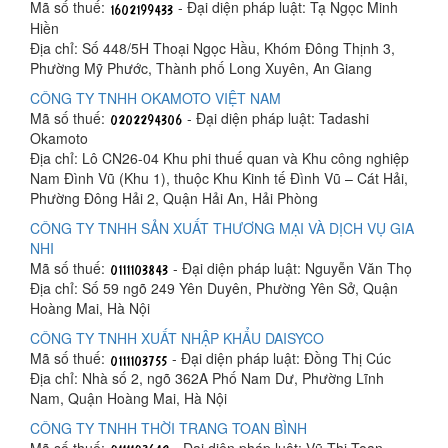
Mã số thuế:
- Đại diện pháp luật: Tạ Ngọc Minh
Hiền
Địa chỉ: Số 448/5H Thoại Ngọc Hầu, Khóm Đông Thịnh 3,
Phường Mỹ Phước, Thành phố Long Xuyên, An Giang
CÔNG TY TNHH OKAMOTO VIỆT NAM
Mã số thuế:
- Đại diện pháp luật: Tadashi
Okamoto
Địa chỉ: Lô CN26-04 Khu phi thuế quan và Khu công nghiệp
Nam Đình Vũ (Khu 1), thuộc Khu Kinh tế Đình Vũ – Cát Hải,
Phường Đông Hải 2, Quận Hải An, Hải Phòng
CÔNG TY TNHH SẢN XUẤT THƯƠNG MẠI VÀ DỊCH VỤ GIA
NHI
Mã số thuế:
- Đại diện pháp luật: Nguyễn Văn Thọ
Địa chỉ: Số 59 ngõ 249 Yên Duyên, Phường Yên Sở, Quận
Hoàng Mai, Hà Nội
CÔNG TY TNHH XUẤT NHẬP KHẨU DAISYCO
Mã số thuế:
- Đại diện pháp luật: Đồng Thị Cúc
Địa chỉ: Nhà số 2, ngõ 362A Phố Nam Dư, Phường Lĩnh
Nam, Quận Hoàng Mai, Hà Nội
CÔNG TY TNHH THỜI TRANG TOAN BÌNH
Mã số thuế:
- Đại diện pháp luật: Vũ Thị Toan