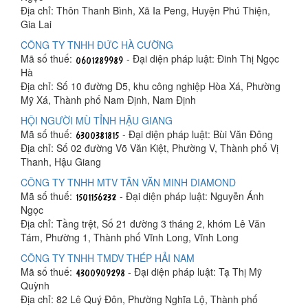
Địa chỉ: Thôn Thanh Bình, Xã Ia Peng, Huyện Phú Thiện,
Gia Lai
CÔNG TY TNHH ĐỨC HÀ CƯỜNG
Mã số thuế:
- Đại diện pháp luật: Đinh Thị Ngọc
Hà
Địa chỉ: Số 10 đường D5, khu công nghiệp Hòa Xá, Phường
Mỹ Xá, Thành phố Nam Định, Nam Định
HỘI NGƯỜI MÙ TỈNH HẬU GIANG
Mã số thuế:
- Đại diện pháp luật: Bùi Văn Đông
Địa chỉ: Số 02 đường Võ Văn Kiệt, Phường V, Thành phố Vị
Thanh, Hậu Giang
CÔNG TY TNHH MTV TÂN VĂN MINH DIAMOND
Mã số thuế:
- Đại diện pháp luật: Nguyễn Ánh
Ngọc
Địa chỉ: Tầng trệt, Số 21 đường 3 tháng 2, khóm Lê Văn
Tám, Phường 1, Thành phố Vĩnh Long, Vĩnh Long
CÔNG TY TNHH TMDV THÉP HẢI NAM
Mã số thuế:
- Đại diện pháp luật: Tạ Thị Mỹ
Quỳnh
Địa chỉ: 82 Lê Quý Đôn, Phường Nghĩa Lộ, Thành phố