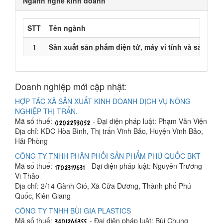
Ngành nghề kinh doanh
STT
Tên ngành
1
Sản xuất sản phẩm điện tử, máy vi tính và sản ph
Doanh nghiệp mới cập nhật:
HỢP TÁC XÃ SẢN XUẤT KINH DOANH DỊCH VỤ NÔNG
NGHIỆP THỊ TRẤN.
Mã số thuế:
- Đại diện pháp luật: Phạm Văn Viện
Địa chỉ: KDC Hòa Bình, Thị trấn Vĩnh Bảo, Huyện Vĩnh Bảo,
Hải Phòng
CÔNG TY TNHH PHÂN PHỐI SẢN PHẨM PHÚ QUỐC BKT
Mã số thuế:
- Đại diện pháp luật: Nguyễn Trương
Vi Thảo
Địa chỉ: 2/14 Gành Gió, Xã Cửa Dương, Thành phố Phú
Quốc, Kiên Giang
CÔNG TY TNHH BÙI GIA PLASTICS
Mã số thuế:
- Đại diện pháp luật: Bùi Chung