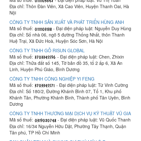
Địa chỉ: Thôn Đàn Viên, Xã Cao Viên, Huyện Thanh Oai, Hà
Nội
CÔNG TY TNHH SẢN XUẤT VÀ PHÁT TRIỂN HÙNG ANH
Mã số thuế:
- Đại diện pháp luật: Nguyễn Duy Hùng
Địa chỉ: Số nhà 06, ngõ 5 đường Thống Nhất, thôn Thanh
Huệ Trại, Xã Đức Hoà, Huyện Sóc Sơn, Hà Nội
CÔNG TY TNHH GỖ RISUN GLOBAL
Mã số thuế:
- Đại diện pháp luật: Chen, Zhixin
Địa chỉ: Thửa đất số 145, Tờ bản đồ 35, tổ 2 ấp 6, Xã An
Linh, Huyện Phú Giáo, Bình Dương
CÔNG TY TNHH CÔNG NGHIỆP YI FENG
Mã số thuế:
- Đại diện pháp luật: Từ Vinh Cường
Địa chỉ: Số 180/2, Đường Khánh Bình 07, Tổ 1, Khu phố
Khánh Tân, Phường Khánh Bình, Thành phố Tân Uyên, Bình
Dương
CÔNG TY TNHH THƯƠNG MẠI DỊCH VỤ KỸ THUẬT VŨ GIA
Mã số thuế:
- Đại diện pháp luật: Vũ Quốc Thanh
Địa chỉ: 16/34 Nguyễn Hữu Dật, Phường Tây Thạnh, Quận
Tân phú, TP Hồ Chí Minh