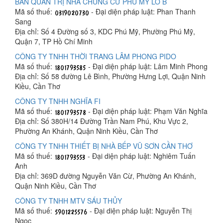
BAN QUẢN TRỊ NHÀ CHUNG CƯ PHÚ MỸ LÔ B
Mã số thuế:
- Đại diện pháp luật: Phan Thanh
Sang
Địa chỉ: Số 4 Đường số 3, KDC Phú Mỹ, Phường Phú Mỹ,
Quận 7, TP Hồ Chí Minh
CÔNG TY TNHH THỜI TRANG LÂM PHONG PIDO
Mã số thuế:
- Đại diện pháp luật: Lâm Minh Phong
Địa chỉ: Số 58 đường Lê Bình, Phường Hưng Lợi, Quận Ninh
Kiều, Cần Thơ
CÔNG TY TNHH NGHĨA FI
Mã số thuế:
- Đại diện pháp luật: Phạm Văn Nghĩa
Địa chỉ: Số 380H/14 Đường Trần Nam Phú, Khu Vực 2,
Phường An Khánh, Quận Ninh Kiều, Cần Thơ
CÔNG TY TNHH THIẾT BỊ NHÀ BẾP VŨ SƠN CẦN THƠ
Mã số thuế:
- Đại diện pháp luật: Nghiêm Tuấn
Anh
Địa chỉ: 369D đường Nguyễn Văn Cừ, Phường An Khánh,
Quận Ninh Kiều, Cần Thơ
CÔNG TY TNHH MTV SÁU THỦY
Mã số thuế:
- Đại diện pháp luật: Nguyễn Thị
Ngọc