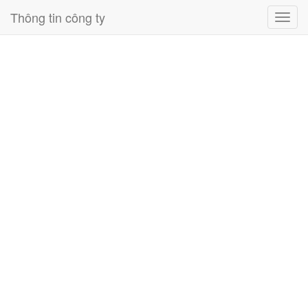
Thông tin công ty
Toggl
navig