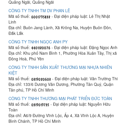
Quảng Ngãi, Quảng Ngãi
CÔNG TY TNHH TM DV PHAN LÊ
Mã số thuế:
- Đại diện pháp luật: Lê Thị Nhật
Linh
Địa chỉ: Buôn Jang Lành, Xã Krông Na, Huyện Buôn Đôn,
Đắk Lắk
CÔNG TY TNHH NGỌC ANH PY
Mã số thuế:
- Đại diện pháp luật: Đặng Ngọc Anh
Địa chỉ: Khu phố Nam Bình 1, Phường Hòa Xuân Tây, Thị xã
Đông Hoà, Phú Yên
CÔNG TY TNHH SẢN XUẤT THƯƠNG MẠI NHỰA NHIÊN
KIỆT
Mã số thuế:
- Đại diện pháp luật: Văn Trường Thi
Địa chỉ: 133/6 Dương Văn Dương, Phường Tân Quý, Quận
Tân phú, TP Hồ Chí Minh
CÔNG TY TNHH THƯƠNG MẠI PHÁT TRIỂN ĐỨC TOÀN
Mã số thuế:
- Đại diện pháp luật: Nguyễn Hữu
Toàn
Địa chỉ: A6/9 Đường Vĩnh Lộc, Ấp 4, Xã Vĩnh Lộc A, Huyện
Bình Chánh, TP Hồ Chí Minh