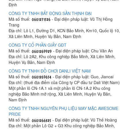
Định
CÔNG TY TNHH BẤT ĐỘNG SẢN THỊNH ĐẠI
Mã số thuế:
- Đại diện pháp luật: Vũ Thị Hồng
Trang
Địa chỉ: Lô L1, Đường D1, KCN Bảo Minh, Km10, Quốc lộ 10,
Xã Liên Minh, Huyện Vụ Bản, Nam Định
CÔNG TY CỔ PHẦN GIẤY GĐT
Mã số thuế:
- Đại diện pháp luật: Chu Văn An
Địa chỉ: Lô 2A2, Khu công nghiệp Bảo Minh, Xã Liên Minh,
Huyện Vụ Bản, Nam Định
CÔNG TY TNHH ĐỒ CHƠI DANLI VIỆT NAM
Mã số thuế:
- Đại diện pháp luật: Guo, Jiancai
Địa chỉ: (thuê địa điểm của Công ty CP đầu tư Dali Việt Nam)
Một phần lô CN-1A.1 và một phần lô CN-1A.2 Khu công
nghiệp Bảo Minh mở rộng, Xã Liên Minh, Huyện Vụ Bản,
Nam Định
CÔNG TY TNHH NGUYÊN PHỤ LIỆU MAY MẶC AWESOME
PRIDE
Mã số thuế:
- Đại diện pháp luật: Vũ Thế Hoàng
Địa chỉ: Một phần Lô G2 + G3 Khu công nghiệp Bảo Minh,