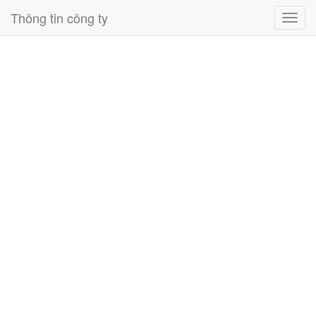
Thông tin công ty
Toggl
navig