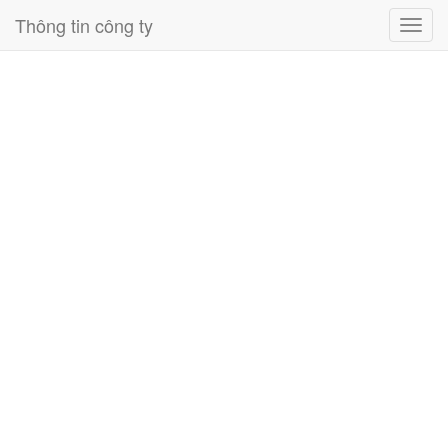
Thông tin công ty
Toggl
navig