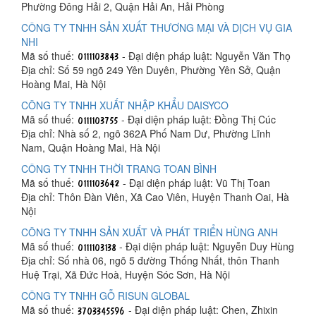
Phường Đông Hải 2, Quận Hải An, Hải Phòng
CÔNG TY TNHH SẢN XUẤT THƯƠNG MẠI VÀ DỊCH VỤ GIA
NHI
Mã số thuế:
- Đại diện pháp luật: Nguyễn Văn Thọ
Địa chỉ: Số 59 ngõ 249 Yên Duyên, Phường Yên Sở, Quận
Hoàng Mai, Hà Nội
CÔNG TY TNHH XUẤT NHẬP KHẨU DAISYCO
Mã số thuế:
- Đại diện pháp luật: Đồng Thị Cúc
Địa chỉ: Nhà số 2, ngõ 362A Phố Nam Dư, Phường Lĩnh
Nam, Quận Hoàng Mai, Hà Nội
CÔNG TY TNHH THỜI TRANG TOAN BÌNH
Mã số thuế:
- Đại diện pháp luật: Vũ Thị Toan
Địa chỉ: Thôn Đàn Viên, Xã Cao Viên, Huyện Thanh Oai, Hà
Nội
CÔNG TY TNHH SẢN XUẤT VÀ PHÁT TRIỂN HÙNG ANH
Mã số thuế:
- Đại diện pháp luật: Nguyễn Duy Hùng
Địa chỉ: Số nhà 06, ngõ 5 đường Thống Nhất, thôn Thanh
Huệ Trại, Xã Đức Hoà, Huyện Sóc Sơn, Hà Nội
CÔNG TY TNHH GỖ RISUN GLOBAL
Mã số thuế:
- Đại diện pháp luật: Chen, Zhixin