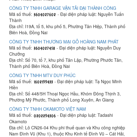
CÔNG TY TNHH GARAGE VẬN TẢI ĐẠI THÀNH CÔNG
Mã số thuế:
- Đại diện pháp luật: Nguyễn Tuấn
Thành
Địa chỉ: I19A, tổ 5, khu phố 5, Phường Tân Hiệp, Thành phố
Biên Hoà, Đồng Nai
CÔNG TY TNHH THƯƠNG MẠI GỖ HOÀNG NAM PHÁT
Mã số thuế:
- Đại diện pháp luật: Nguyễn Duy
Chưởng
Địa chỉ: Số 70, tổ 7, khu phố Tân Lập, Phường Phước Tân,
Thành phố Biên Hoà, Đồng Nai
CÔNG TY TNHH MTV DUY PHÚC
Mã số thuế:
- Đại diện pháp luật: Tạ Ngọc Minh
Hiền
Địa chỉ: Số 448/5H Thoại Ngọc Hầu, Khóm Đông Thịnh 3,
Phường Mỹ Phước, Thành phố Long Xuyên, An Giang
CÔNG TY TNHH OKAMOTO VIỆT NAM
Mã số thuế:
- Đại diện pháp luật: Tadashi
Okamoto
Địa chỉ: Lô CN26-04 Khu phi thuế quan và Khu công nghiệp
Nam Đình Vũ (Khu 1), thuộc Khu Kinh tế Đình Vũ – Cát Hải,