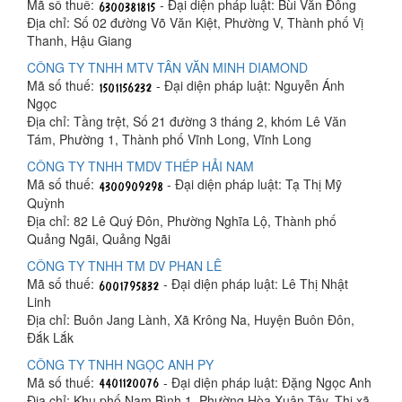
Mã số thuế:
- Đại diện pháp luật: Bùi Văn Đông
Địa chỉ: Số 02 đường Võ Văn Kiệt, Phường V, Thành phố Vị
Thanh, Hậu Giang
CÔNG TY TNHH MTV TÂN VĂN MINH DIAMOND
Mã số thuế:
- Đại diện pháp luật: Nguyễn Ánh
Ngọc
Địa chỉ: Tầng trệt, Số 21 đường 3 tháng 2, khóm Lê Văn
Tám, Phường 1, Thành phố Vĩnh Long, Vĩnh Long
CÔNG TY TNHH TMDV THÉP HẢI NAM
Mã số thuế:
- Đại diện pháp luật: Tạ Thị Mỹ
Quỳnh
Địa chỉ: 82 Lê Quý Đôn, Phường Nghĩa Lộ, Thành phố
Quảng Ngãi, Quảng Ngãi
CÔNG TY TNHH TM DV PHAN LÊ
Mã số thuế:
- Đại diện pháp luật: Lê Thị Nhật
Linh
Địa chỉ: Buôn Jang Lành, Xã Krông Na, Huyện Buôn Đôn,
Đắk Lắk
CÔNG TY TNHH NGỌC ANH PY
Mã số thuế:
- Đại diện pháp luật: Đặng Ngọc Anh
Địa chỉ: Khu phố Nam Bình 1, Phường Hòa Xuân Tây, Thị xã