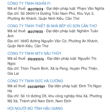
CÔNG TY TNHH NGHĨA FI
Mã số thuế:
- Đại diện pháp luật: Phạm Văn Nghĩa
Địa chỉ: Số 380H/14 Đường Trần Nam Phú, Khu Vực 2,
Phường An Khánh, Quận Ninh Kiều, Cần Thơ
CÔNG TY TNHH THIẾT BỊ NHÀ BẾP VŨ SƠN CẦN THƠ
Mã số thuế:
- Đại diện pháp luật: Nghiêm Tuấn
Anh
Địa chỉ: 369D đường Nguyễn Văn Cừ, Phường An Khánh,
Quận Ninh Kiều, Cần Thơ
CÔNG TY TNHH MTV SÁU THỦY
Mã số thuế:
- Đại diện pháp luật: Nguyễn Thị
Ngọc
Địa chỉ: Thôn Thanh Bình, Xã Ia Peng, Huyện Phú Thiện,
Gia Lai
CÔNG TY TNHH ĐỨC HÀ CƯỜNG
Mã số thuế:
- Đại diện pháp luật: Đinh Thị Ngọc
Hà
Địa chỉ: Số 10 đường D5, khu công nghiệp Hòa Xá, Phường
Mỹ Xá, Thành phố Nam Định, Nam Định
HỘI NGƯỜI MÙ TỈNH HẬU GIANG