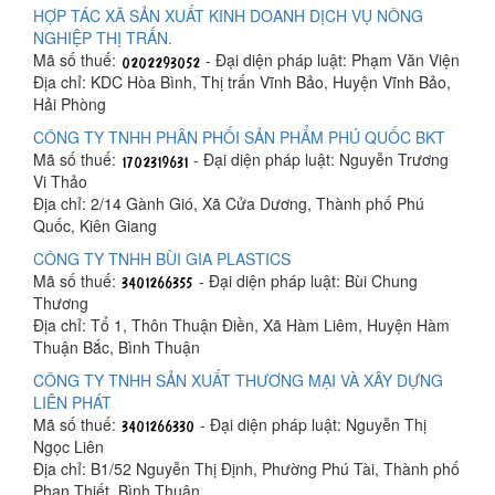
HỢP TÁC XÃ SẢN XUẤT KINH DOANH DỊCH VỤ NÔNG
NGHIỆP THỊ TRẤN.
Mã số thuế:
- Đại diện pháp luật: Phạm Văn Viện
Địa chỉ: KDC Hòa Bình, Thị trấn Vĩnh Bảo, Huyện Vĩnh Bảo,
Hải Phòng
CÔNG TY TNHH PHÂN PHỐI SẢN PHẨM PHÚ QUỐC BKT
Mã số thuế:
- Đại diện pháp luật: Nguyễn Trương
Vi Thảo
Địa chỉ: 2/14 Gành Gió, Xã Cửa Dương, Thành phố Phú
Quốc, Kiên Giang
CÔNG TY TNHH BÙI GIA PLASTICS
Mã số thuế:
- Đại diện pháp luật: Bùi Chung
Thương
Địa chỉ: Tổ 1, Thôn Thuận Điền, Xã Hàm Liêm, Huyện Hàm
Thuận Bắc, Bình Thuận
CÔNG TY TNHH SẢN XUẤT THƯƠNG MẠI VÀ XÂY DỰNG
LIÊN PHÁT
Mã số thuế:
- Đại diện pháp luật: Nguyễn Thị
Ngọc Liên
Địa chỉ: B1/52 Nguyễn Thị Định, Phường Phú Tài, Thành phố
Phan Thiết, Bình Thuận