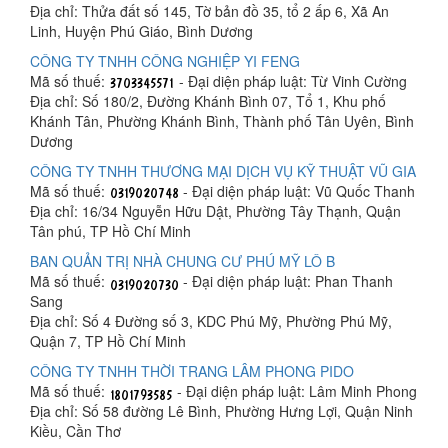
Địa chỉ: Thửa đất số 145, Tờ bản đồ 35, tổ 2 ấp 6, Xã An
Linh, Huyện Phú Giáo, Bình Dương
CÔNG TY TNHH CÔNG NGHIỆP YI FENG
Mã số thuế:
- Đại diện pháp luật: Từ Vinh Cường
Địa chỉ: Số 180/2, Đường Khánh Bình 07, Tổ 1, Khu phố
Khánh Tân, Phường Khánh Bình, Thành phố Tân Uyên, Bình
Dương
CÔNG TY TNHH THƯƠNG MẠI DỊCH VỤ KỸ THUẬT VŨ GIA
Mã số thuế:
- Đại diện pháp luật: Vũ Quốc Thanh
Địa chỉ: 16/34 Nguyễn Hữu Dật, Phường Tây Thạnh, Quận
Tân phú, TP Hồ Chí Minh
BAN QUẢN TRỊ NHÀ CHUNG CƯ PHÚ MỸ LÔ B
Mã số thuế:
- Đại diện pháp luật: Phan Thanh
Sang
Địa chỉ: Số 4 Đường số 3, KDC Phú Mỹ, Phường Phú Mỹ,
Quận 7, TP Hồ Chí Minh
CÔNG TY TNHH THỜI TRANG LÂM PHONG PIDO
Mã số thuế:
- Đại diện pháp luật: Lâm Minh Phong
Địa chỉ: Số 58 đường Lê Bình, Phường Hưng Lợi, Quận Ninh
Kiều, Cần Thơ