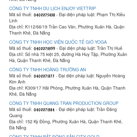
CÔNG TY TNHH DU LỊCH ENJOY VIETTRIP
Mã số thuế:
- Đại diện pháp luật: Phạm Thị Kiều
Linh
Địa chỉ: K112/66/19 Trần Cao Vân, Phường Xuân Hà, Quận
Thanh Khê, Đà Nẵng
CÔNG TY TNHH HỌC VIỆN QUỐC TẾ GIÓ YOGA
Mã số thuế:
- Đại diện pháp luật: Trần Thị Huế
Địa chỉ: Số nhà 75 kiệt 25, đường Hà Huy Tập, Phường Xuân
Hà, Quận Thanh Khê, Đà Nẵng
CÔNG TY TNHH HOÀNG TRƯỜNG AN
Mã số thuế:
- Đại diện pháp luật: Nguyễn Hoàng
Kim Anh
Địa chỉ: K309/17 Hải Phòng, Phường Xuân Hà, Quận Thanh
Khê, Đà Nẵng
CÔNG TY TNHH QUANG TRAN PRODUCTION GROUP
Mã số thuế:
- Đại diện pháp luật: Trần Đăng
Quang
Địa chỉ: 152 Kỳ Đồng, Phường Xuân Hà, Quận Thanh Khê,
Đà Nẵng
CÔNG TY TNHH BẤT ĐỘNG SẢN CITY GOLD