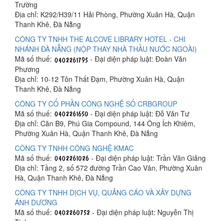
Trường
Địa chỉ: K292/H39/11 Hải Phòng, Phường Xuân Hà, Quận
Thanh Khê, Đà Nẵng
CÔNG TY TNHH THE ALCOVE LIBRARY HOTEL - CHI
NHÁNH ĐÀ NẴNG (NỘP THAY NHÀ THẦU NƯỚC NGOÀI)
Mã số thuế:
- Đại diện pháp luật: Đoàn Văn
Phương
Địa chỉ: 10-12 Tôn Thất Đạm, Phường Xuân Hà, Quận
Thanh Khê, Đà Nẵng
CÔNG TY CỔ PHẦN CÔNG NGHỆ SỐ CRBGROUP
Mã số thuế:
- Đại diện pháp luật: Đỗ Văn Tư
Địa chỉ: Căn B9, Phú Gia Compound, 144 Ông Ích Khiêm,
Phường Xuân Hà, Quận Thanh Khê, Đà Nẵng
CÔNG TY TNHH CÔNG NGHỆ KMAC
Mã số thuế:
- Đại diện pháp luật: Trần Văn Giảng
Địa chỉ: Tầng 2, số 572 đường Trần Cao Vân, Phường Xuân
Hà, Quận Thanh Khê, Đà Nẵng
CÔNG TY TNHH DỊCH VỤ, QUẢNG CÁO VÀ XÂY DỰNG
ÁNH DƯƠNG
Mã số thuế:
- Đại diện pháp luật: Nguyễn Thị