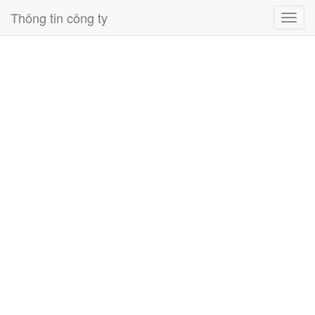
Thông tin công ty
Toggl
navig